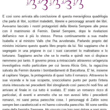
E cosi sono arrivata alla conclusione di questa meravigliosa quadrilogia
che parla di libri, scrittori maledetti, librerie e personaggi amanti dei libri.
Avevamo lasciato i nostri protagonisti della libreria Sempere alle prese
con il matrimonio di Fermin. Daniel Sempere, dopo le rivelazioni
dell'amico non è più lo stesso. Pensa continuamente a sua madre
Isabella e al ministro Valls che l'ha avvelenata. Parlando proprio del
ministro iniziamo questo quarto libro proprio da lui. Noi sappiamo che è
segregato in una prigione in cui i suoi carcerieri lo maltrattano e lo
torturano. Sappiamo anche che se lo merita e quindi non ci dispiace
nemmeno poi tanto. Il governo prova a rintracciarlo attraverso un'agenzia
investigativa molto particolare per cui lavora Alicia Gris, la ragazzina
salvata da Fermin durante i bombardamenti di Barcellona. E' lei, insieme
al capitano Vargas, la protagonista di quasi tutto il romanzo. Attraverso le
sue vicende e le sue scoperte, snoccioliamo punto per punto l'intera
storia intessuta nei precedenti libri sbrogliando così parecchi nodi fino ad
arrivare al finale in cui tutto è svelato. E' stato un romanzo ricco di
particolari, di eventi e ammetto che se non avessi letto i precedenti
romanzi, mi sarei persa parecchie cose. I personaggi di Zafòn sono
sempre ben caratterizzati e mi hanno coinvolta parecchio. Mi sono sentita
parte della famiglia Sempere. Ho vissuto con loro ogni dolore e ogni gioia.