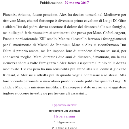
2
9
m
arzo 2017
Pubblicazione:
Phoenix, Arizona, futuro prossimo. Alex ha deciso: tornerà nel Medioevo per
ritrovare Marc, che nel frattempo è diventato primo cavaliere di Luigi IX. Oltre
a sfidare l'ira del padre, dovrà accettare il dolore del distacco dalla sua famiglia,
ma nulla può farla rinunciare ai sentimenti che prova per Marc. Châtel-Argent,
Francia nord-orientale, XIII secolo. Mentre al castello fervono i festeggiamenti
per il matrimonio di Michel de Ponthieu, Marc e Alex si riconfermano l'un
l'altra il proprio amore, ma Ian impone loro di attendere almeno sei mesi, per
conoscersi meglio. Marc, durante i due anni di distacco, è maturato, ma la sua
sicurezza sfiora a volte l'arroganza e Alex fatica a rispettare il ruolo della donna
medievale. C'è chi però ha una sensibilità più affine alla sua, come il giovane
Richard, e Alex ne è attratta più di quanto voglia confessare a se stessa. Alla
loro vicenda personale si mescolano presto vicende politiche quando Luigi IX
affida a Marc una missione insolita: a Dunkerque è stato ucciso un viaggiatore
inglese e occorre investigare per trovare gli assassini...
Hyperversum Next
Hyperversum Ultimate
Hyperversum
1. Hyperversum
2. Il falco e il leone