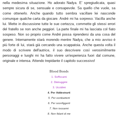
nella medesima situazione. Ho adorato Nadya. E' spregiudicata, quasi
sempre sicura di se, sensuale e consapevole. Sa quello che vuole, sa
come ottenerlo. Anche quando tutto sembra vacillare lei nasconde
comunque qualche carta da giocare. André mi ha sorpreso. Vacilla anche
lui. Mette in discussione tutte le sue certezza, commette gli stessi errori
del fratello se non anche peggiori. La parte finale mi ha lasciata col fiato
sospeso. Non so proprio come André possa riprendersi da una cosa del
genere. Internamente starà morendo mentre Nadya, che a mio avviso è
più forte di lui, starà già cercando una scappatoia. Anche questa volta il
modo di scrivere dell'autrice, il suo descrivere così verosimilmente
personaggi e luoghi mi ha fatto vivere un'esperienza fuori dal comune,
originale e intensa. Attendo trepidante il capitolo successivo!
Blood Bonds
1. Soffocami
2. Distruggimi
3. Uccidimi
4.
Per Addest
rarti
5. Per combatterti
6.
Per scon
figgerti
7. Non toccarmi
8. N
on fidarti di me