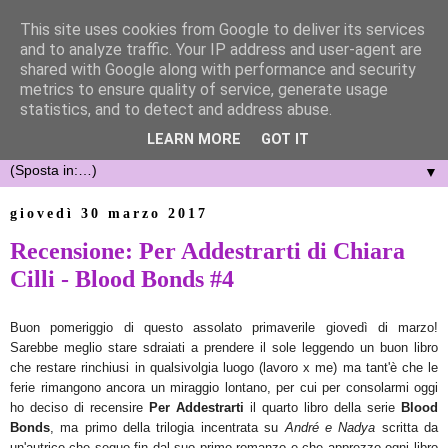
This site uses cookies from Google to deliver its services
and to analyze traffic. Your IP address and user-agent are
shared with Google along with performance and security
metrics to ensure quality of service, generate usage
statistics, and to detect and address abuse.
LEARN MORE
GOT IT
▼
giovedì 30 marzo 2017
Recensione: Per Addestrarti di Chiara
Cilli - Blood Bonds #4
Buon pomeri
ggio di questo
ass
olato primaverile giovedì di marzo!
Sarebbe meglio st
are s
draiati a prendere il sole leggendo un buon libro
che restare
rin
chiusi in qualsivolgia luogo
(lavoro x me) ma tant'è che
le
ferie riman
gono ancora un miraggio lontano, per cui per consolarmi oggi
ho deci
so di recensire
Per
Addestra
rti
il quarto libro
della serie
Blood
Bonds
, ma primo della trilogia incentrata su
André e Nadya
scritta da
un'a
utrice che
seguo
fin dal suo primo romanzo
e che apprezzo
ogni libro