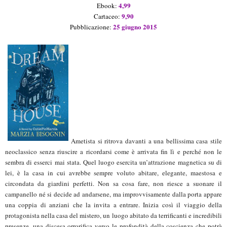
4
,99
Ebook:
9
,
9
0
Cartaceo:
25 giugno 2015
Pubblicazione:
Ametista si ritrova davanti a una bellissima casa stile
neoclassico senza riuscire a ricordarsi come è arrivata fin lì e perché non le
sembra di esserci mai stata. Quel luogo esercita un’attrazione magnetica su di
lei, è la casa in cui avrebbe sempre voluto abitare, elegante, maestosa e
circondata da giardini perfetti. Non sa cosa fare, non riesce a suonare il
campanello né si decide ad andarsene, ma improvvisamente dalla porta appare
una coppia di anziani che la invita a entrare. Inizia così il viaggio della
protagonista nella casa del mistero, un luogo abitato da terrificanti e incredibili
presenze, una discesa orrorifica verso le profondità della coscienza che potrà