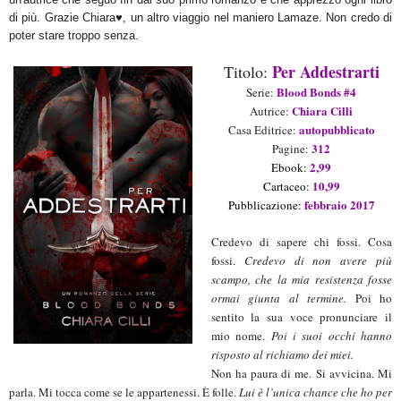
di più. Grazie Chi
ara
♥, un altro viaggio ne
l maniero Lamaze. Non credo di
poter stare troppo senza.
Per Addestrarti
Titolo:
Blood Bonds #4
Serie:
C
hiara Cilli
Aut
rice
:
autopubblicato
Casa Editrice:
312
Pagine:
2
,99
Ebook:
1
0
,
99
Cartaceo:
febbraio 2017
Pubblicazione:
Credevo di sapere chi fossi. Cosa
fossi.
Credevo di non avere più
scampo, che la mia resistenza fosse
ormai giunta al termine.
Poi ho
sentito la sua voce pronunciare il
mio nome.
Poi i suoi occhi hanno
risposto al richiamo dei miei.
Non ha paura di me. Si avvicina. Mi
parla. Mi tocca come se le appartenessi. È folle.
Lui è l’unica chance che ho per