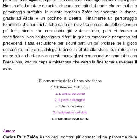
Ho riso alle battute e durante i discorsi proferiti da Fermin che resta il mio
personaggio preferito. In questo romanzo Zafòn ha riscattato le donne,
grazie ad Alicia e un pochino a Beatriz. Finalmente un personaggio
femminile che non mi ha fatto saltare i nervi! Ci sono state delle scene un
po' forti, niente che non abbia già visto o letto, però ci tenevo a
specificarlo. Non ho riscontrato difetti in questo romanzo e nemmeno nei
precedenti
. F
atta esclusione per alcuni parti un po' prolisse ne Il gioco
dell'angelo, l'intera quadrilogia ti tiene incollata alla storia. Sarà dura non
avere più a che fare con questi meravigliosi personaggi e soprattutto con
Barcellona, oscura cupa e misteriosa che verso la fine torna a rivedere il
sole.
El cementerio de los libros olvidados
0.5 El Príncipe de Parnaso
1. L'ombra del vento
2. Il gioco dell'angelo
2.5 Rosa de fuego
3. Il prigioniero del cielo
4. Il labirinto degli spiriti
Autore
Carlos Ruiz Zafón
è uno degli scrittori più conosciuti nel panorama della