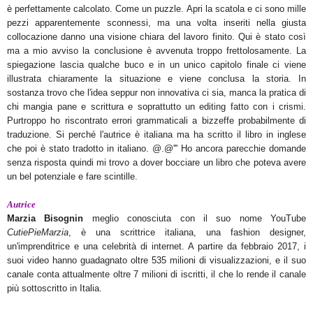
è perfettamente calcolato. Come un puzzle. Apri la scatola e ci sono mille
pezzi apparentemente sconnessi, ma una volta inseriti nella giusta
collocazione danno una visione chiara del lavoro finito. Qui è stato così
ma a mio avviso la conclusione è avvenuta troppo frettolosamente. La
spiegazione lascia qualche buco e in un unico capitolo finale ci viene
illustrata chiaramente la situazione e viene conclusa la storia. In
sostanza trovo che l'idea seppur non innovativa ci sia, manca la pratica di
chi mangia pane e scrittura e soprattutto un editing fatto con i crismi.
Purtroppo ho riscontrato errori grammaticali a bizzeffe probabilmente di
traduzione. Si perché l'autrice è italiana ma ha scritto il libro in inglese
che poi è stato tradotto in italiano. @.@''' Ho ancora parecchie domande
senza risposta quindi mi trovo a dover bocciare un libro che poteva avere
un bel potenziale e fare scintille.
Autrice
Marzia Bisognin
meglio conosciuta con il suo nome YouTube
CutiePieMarzia
, è una scrittrice italiana, una fashion designer,
un'imprenditrice e una celebrità di internet. A partire da febbraio 2017, i
suoi video hanno guadagnato oltre 535 milioni di visualizzazioni, e il suo
canale conta attualmente oltre 7 milioni di iscritti, il che lo rende il canale
più sottoscritto in Italia.