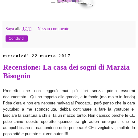
Saya
alle
17:11
Nessun commento:
Condividi
mercoledì 22 marzo 2017
Recensione: La casa dei sogni di Marzia
Bisognin
Premetto che non leggerò mai più libri s
enza prima essermi
documentata.. Qui ho toppato alla grande, e in fondo
(ma molto in fondo)
l'idea c'era e non
era ne
ppure malvagia! Peccato.. però penso che la cara
youtuber, a me sconosciuta,
debba continuare a fare la
yo
utuber e
lasciare
la scrittura
a chi
si fa un mazzo tanto
. Non capisco perché le CE
pubblichino queste operette quando tra
gli autori
emerg
enti che si
autopubblicano si nascondono delle perle rare! CE svegliatevi, mollate la
popolarità e puntate su
i veri autori!!!!