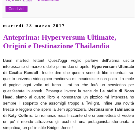
Condividi
martedì 28 marzo 2017
Anteprima: Hyperversum Ultimate,
Origini e Destinazione Thailandia
Buon ma
rtedì lettori
! Ques
t'oggi voglio parlarvi dell'ultima uscita
interessante di marzo
e delle prime d
ue di aprile
.
H
yper
versum Ultimate
di C
ecilia Randall
. Inutile di
re che quest
a serie
di libri incentrati su
questo universo
videogioco medio
evo mi i
ncuriosisce non poco. La mole
di pagine ogni volta mi fre
na... mi sa che farò un pensierino per
quest'estate in ebook. Prosegue invece la serie de
Le stelle di Noss
Head
, siamo a
l quarto libro
e nonostante un pizzico mi interessa ho
sempre il sospetto che assomigli
troppo a Twilight.
Infine una novità
fresca e leggera che spero la Jem apprezzerà,
Destinazione Tahilandia
di Katy Collins
. Un romanzo rosa frizzante
che ci permetterà di vedere
un po' il mondo att
raverso gli occhi di una protagonista sfortunata e
simpatica, un po
' in stile Bridget Jones!