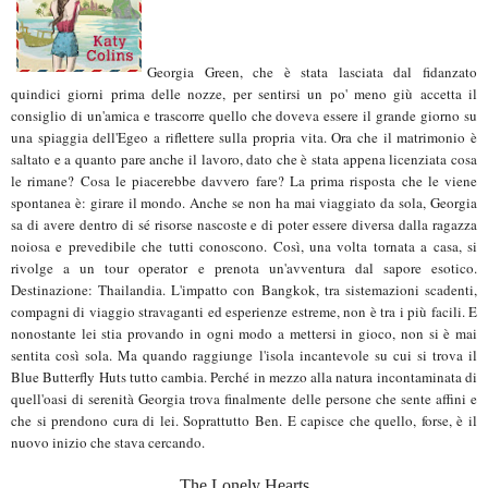
Georgia Green, che è stata lasciata dal fidanzato
quindici giorni prima delle nozze, per sentirsi un po' meno giù accetta il
consiglio di un'amica e trascorre quello che doveva essere il grande giorno su
una spiaggia dell'Egeo a riflettere sulla propria vita. Ora che il matrimonio è
saltato e a quanto pare anche il lavoro, dato che è stata appena licenziata cosa
le rimane? Cosa le piacerebbe davvero fare? La prima risposta che le viene
spontanea è: girare il mondo. Anche se non ha mai viaggiato da sola, Georgia
sa di avere dentro di sé risorse nascoste e di poter essere diversa dalla ragazza
noiosa e prevedibile che tutti conoscono. Così, una volta tornata a casa, si
rivolge a un tour operator e prenota un'avventura dal sapore esotico.
Destinazione: Thailandia. L'impatto con Bangkok, tra sistemazioni scadenti,
compagni di viaggio stravaganti ed esperienze estreme, non è tra i più facili. E
nonostante lei stia provando in ogni modo a mettersi in gioco, non si è mai
sentita così sola. Ma quando raggiunge l'isola incantevole su cui si trova il
Blue Butterfly Huts tutto cambia. Perché in mezzo alla natura incontaminata di
quell'oasi di serenità Georgia trova finalmente delle persone che sente affini e
che si prendono cura di lei. Soprattutto Ben. E capisce che quello, forse, è il
nuovo inizio che stava cercando.
The Lonely Hearts