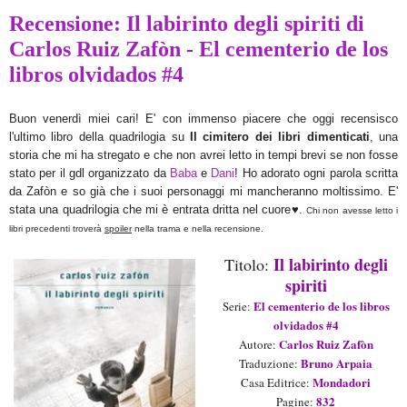
Recensione: Il labirinto degli spiriti di
Carlos Ruiz Zafòn - El cementerio de los
libros olvidados #4
Buon venerdì miei ca
ri!
E' con immenso piacere che oggi recensisco
l'ultimo libro della quadrilogia
su
Il cimitero dei libri dimenticati
, una
s
toria che mi ha stregato e che
non avrei letto in tempi
brevi se non fosse
stato per il gdl organizzato da
Baba
e
Dani
!
Ho adorato
ogni parola scritta
da
Zaf
òn e so già che i suoi personaggi mi manc
heranno moltissimo.
E'
stat
a u
na quadrilogia che
mi
è entrata dritta nel cuore♥.
Chi non avesse letto
i
libri precedenti
troverà
spoiler
nella tr
ama e nella recensione.
Il
labirinto degli
Titolo:
spiriti
El cementerio de los libros
Serie:
olvidados #
4
Carlos Ruiz Zafòn
Auto
re
:
Bruno A
rpaia
Traduzione:
Mondadori
Casa Editrice:
832
Pagine: