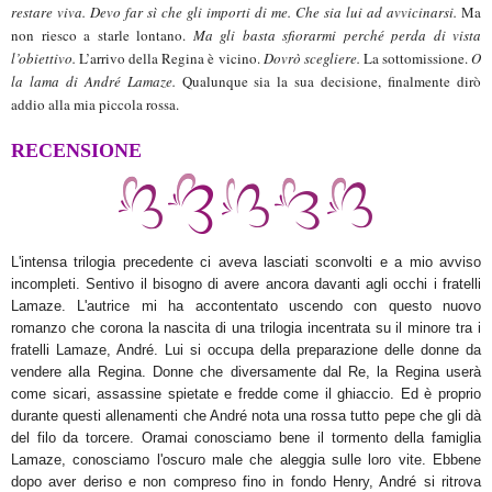
restare viva. Devo far sì che gli importi di me. Che sia lui ad avvicinarsi.
Ma
non riesco a starle lontano.
Ma gli basta sfiorarmi perché perda di vista
l’obiettivo.
L’arrivo della Regina è vicino.
Dovrò scegliere.
La sottomissione.
O
la lama di André Lamaze.
Qualunque sia la sua decisione, finalmente dirò
addio alla mia piccola rossa.
RECENSIONE
L'intensa trilogia precedente ci aveva lasciati sconvolti e a mio avviso
incompleti. Sentivo il bisogno di avere ancora davanti agli occhi i fratelli
Lamaze. L'autrice mi ha accontentato uscendo con questo nuovo
romanzo che corona la nascita di una trilogia incentrata su il minore tra i
fratelli Lamaze, André. Lui si occupa della preparazione delle donne da
vendere alla
R
egina. Donne che diversamente dal
R
e, la
R
egina userà
come sicari, assassine spietate e fredde come il ghiaccio. Ed è proprio
durante questi allenamenti che André nota una rossa tutto pepe che gli dà
del filo da torcere. Oramai conosciamo bene il tormento della famiglia
Lamaze, conosciamo l'oscuro male che aleggia sulle loro vite. Ebbene
dopo aver deriso e non compreso fino in fondo Henry, André si ritrova