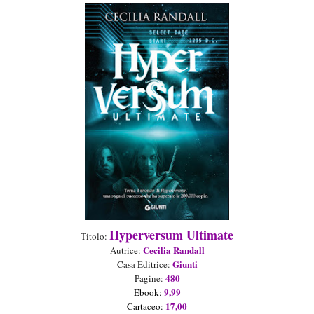
Hyperversum Ultimate
Titolo:
Cecilia Randall
Autrice:
Giunti
Casa Editrice:
480
Pagine:
9
,
99
Ebook
:
1
7
,
0
0
Ca
rtaceo
: