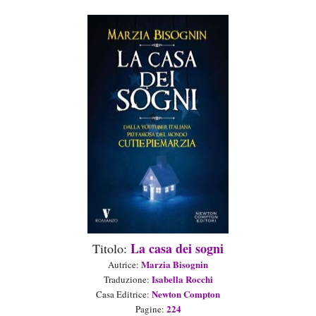
La casa dei sogni
Titolo:
Marzia Bisognin
Aut
rice
:
Isabella Rocchi
Traduzione
:
Newton Compton
Casa Editrice:
224
Pagine: