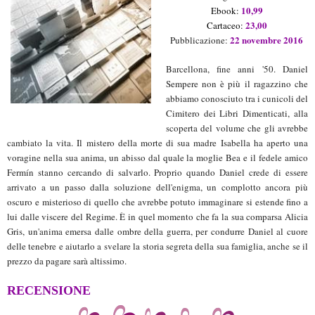
10
,99
Ebook
:
23
,
0
0
Cartaceo:
2
2
novembre
20
16
Pubblicazione:
Barcellona, fine anni '50. Daniel
Sempere non è più il ragazzino che
abbiamo conosciuto tra i cunicoli del
Cimitero dei Libri Dimenticati, alla
scoperta del volume che gli avrebbe
cambiato la vita. Il mistero della morte di sua madre Isabella ha aperto una
voragine nella sua anima, un abisso dal quale la moglie Bea e il fedele amico
Fermín stanno cercando di salvarlo. Proprio quando Daniel crede di essere
arrivato a un passo dalla soluzione dell'enigma, un complotto ancora più
oscuro e misterioso di quello che avrebbe potuto immaginare si estende fino a
lui dalle viscere del Regime. È in quel momento che fa la sua comparsa Alicia
Gris, un'anima emersa dalle ombre della guerra, per condurre Daniel al cuore
delle tenebre e aiutarlo a svelare la storia segreta della sua famiglia, anche se il
prezzo da pagare sarà altissimo.
RECENSIONE