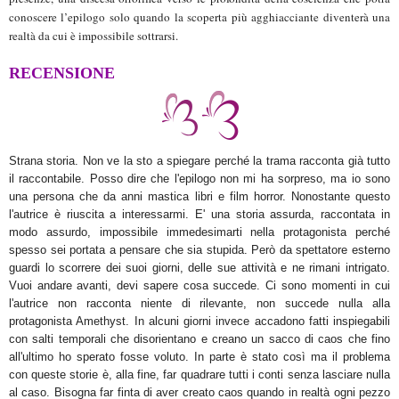
conoscere l’epilogo solo quando la scoperta più agghiacciante diventerà una
realtà da cui è impossibile sottrarsi.
RECENSIONE
Strana storia. Non ve la sto a spiegare perché la trama racconta già tutto
il raccontabile. Posso dire che l'epilogo non mi ha sorpreso, ma io sono
una persona che da anni mastica libri e film horror. Nonostante questo
l'autrice è riuscita a interessarmi. E' una storia assurda, raccontata in
modo assurdo, impossibile immedesimarti nella protagonista perché
spesso sei portata a pensare che sia stupida. Però da spettatore esterno
guardi lo scorrere dei suoi giorni, delle sue attività e ne rimani intrigato.
Vuoi andare avanti, devi sapere cosa succede. Ci sono momenti in cui
l'autrice non racconta niente di rilevante, non succede nulla alla
protagonista Amethyst. In alcuni giorni invece accadono fatti inspiegabili
con salti temporali che disorientano e creano un sacco di caos che fino
all'ultimo ho sperato fosse voluto. In parte è stato così ma il problema
con queste storie è, alla fine, far quadrare tutti i conti senza lasciare nulla
al caso. Bisogna far finta di aver creato caos quando in realtà ogni pezzo