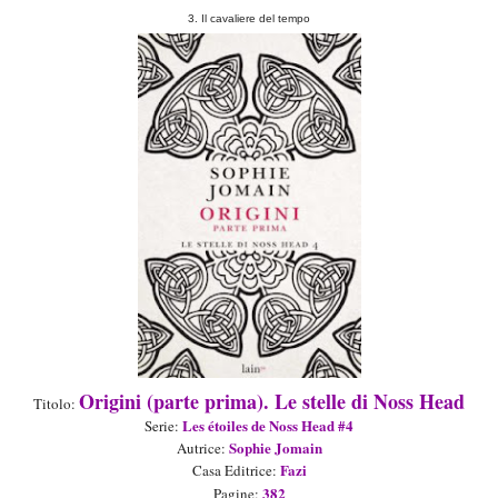
3. Il cavaliere del tempo
Origin
i
(parte
prima). Le stelle di Noss Head
Titolo:
Les étoiles de Noss Head #4
Seri
e:
Sophie Jomain
Autrice:
F
azi
Casa Editrice:
382
Pagine: