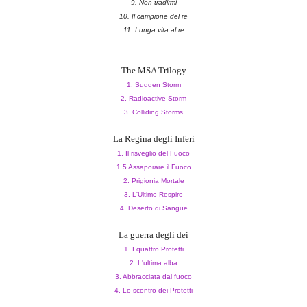
9. N
on tradirmi
10. I
l camp
ione del re
11. Lung
a vita al re
The MSA Trilogy
1. Sudden Storm
2. Radioactive Storm
3. Colliding Storms
La Regina degli Inferi
1. Il risveglio del Fuoco
1.5 Assaporare il Fuoco
2. Prigionia Mortale
3. L'Ultimo Respiro
4. Deserto di Sangue
La guerra degli dei
1. I quattro Protetti
2. L'ultima alba
3. Abbracciata dal fuoco
4. Lo scontro dei Protetti