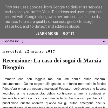
This site uses cookies from Google to deliver its services
and to analyze traffic. Your IP address and user-agent are
shared with Google along with performance and security
metrics to ensure quality of service, generate usage
statistics, and to detect and address abuse.
LEARN MORE
GOT IT
▼
mercoledì 22 marzo 2017
Recensione: La casa dei sogni di Marzia
Bisognin
Premetto che non leggerò mai più libri s
enza prima essermi
documentata.. Qui ho toppato alla grande, e in fondo
(ma molto in fondo)
l'idea c'era e non
era ne
ppure malvagia! Peccato.. però penso che la cara
youtuber, a me sconosciuta,
debba continuare a fare la
yo
utuber e
lasciare
la scrittura
a chi
si fa un mazzo tanto
. Non capisco perché le CE
pubblichino queste operette quando tra
gli autori
emerg
enti che si
autopubblicano si nascondono delle perle rare! CE svegliatevi, mollate la