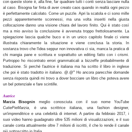
con queste storie è, alla fine, far quadrare tutti i conti senza lasciare nulla
al caso. Bisogna far finta di aver creato caos quando in realtà ogni pezzo
è perfettamente calcolato. Come un puzzle. Apri la scatola e ci sono mille
pezzi apparentemente sconnessi, ma una volta inseriti nella giusta
collocazione danno una visione chiara del lavoro finito. Qui è stato così
ma a mio avviso la conclusione è avvenuta troppo frettolosamente. La
spiegazione lascia qualche buco e in un unico capitolo finale ci viene
illustrata chiaramente la situazione e viene conclusa la storia. In
sostanza trovo che l'idea seppur non innovativa ci sia, manca la pratica di
chi mangia pane e scrittura e soprattutto un editing fatto con i crismi.
Purtroppo ho riscontrato errori grammaticali a bizzeffe probabilmente di
traduzione. Si perché l'autrice è italiana ma ha scritto il libro in inglese
che poi è stato tradotto in italiano. @.@''' Ho ancora parecchie domande
senza risposta quindi mi trovo a dover bocciare un libro che poteva avere
un bel potenziale e fare scintille.
Autrice
Marzia Bisognin
meglio conosciuta con il suo nome YouTube
CutiePieMarzia
, è una scrittrice italiana, una fashion designer,
un'imprenditrice e una celebrità di internet. A partire da febbraio 2017, i
suoi video hanno guadagnato oltre 535 milioni di visualizzazioni, e il suo
canale conta attualmente oltre 7 milioni di iscritti, il che lo rende il canale
più sottoscritto in Italia.