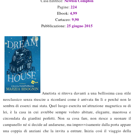
Newton Compton
Casa Editrice:
224
Pagine:
4
,99
Ebook:
9
,
9
0
Cartaceo:
25 giugno 2015
Pubblicazione:
Ametista si ritrova davanti a una bellissima casa stile
neoclassico senza riuscire a ricordarsi come è arrivata fin lì e perché non le
sembra di esserci mai stata. Quel luogo esercita un’attrazione magnetica su di
lei, è la casa in cui avrebbe sempre voluto abitare, elegante, maestosa e
circondata da giardini perfetti. Non sa cosa fare, non riesce a suonare il
campanello né si decide ad andarsene, ma improvvisamente dalla porta appare
una coppia di anziani che la invita a entrare. Inizia così il viaggio della