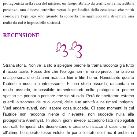
protagonista nella casa del mistero, un luogo abitato da terrificanti e incredibili
presenze, una discesa orrorifica verso le profondità della coscienza che potrà
conoscere l’epilogo solo quando la scoperta più agghiacciante diventerà una
realtà da cui è impossibile sottrarsi.
RECENSIONE
Strana storia. Non ve la sto a spiegare perché la trama racconta già tutto
il raccontabile. Posso dire che l'epilogo non mi ha sorpreso, ma io sono
una persona che da anni mastica libri e film horror. Nonostante questo
l'autrice è riuscita a interessarmi. E' una storia assurda, raccontata in
modo assurdo, impossibile immedesimarti nella protagonista perché
spesso sei portata a pensare che sia stupida. Però da spettatore esterno
guardi lo scorrere dei suoi giorni, delle sue attività e ne rimani intrigato.
Vuoi andare avanti, devi sapere cosa succede. Ci sono momenti in cui
l'autrice non racconta niente di rilevante, non succede nulla alla
protagonista Amethyst. In alcuni giorni invece accadono fatti inspiegabili
con salti temporali che disorientano e creano un sacco di caos che fino
all'ultimo ho sperato fosse voluto. In parte è stato così ma il problema