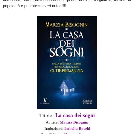
popolarità e puntate su
i veri autori!!!!
La casa dei sogni
Titolo:
Marzia Bisognin
Aut
rice
:
Isabella Rocchi
Traduzione
: