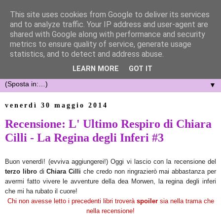
This site uses cookies from Google to deliver its services
and to analyze traffic. Your IP address and user-agent are
shared with Google along with performance and security
metrics to ensure quality of service, generate usage
statistics, and to detect and address abuse.
LEARN MORE
GOT IT
▼
venerdì 30 maggio 2014
Recensione: L' Ultimo Respiro di Chiara
Cilli - La Regina degli Inferi #3
Buon venerdì! (evviva aggiungerei!) Oggi vi lascio con la recensione del
terzo libro
di
Chiara Cilli
che credo non ringrazierò mai abbastanza per
avermi fatto vivere le avventure della dea Morwen, la regina degli inferi
che mi ha rubato il cuore!
Chi non avesse letto i precedenti libri troverà
spoiler
sia nella trama che
nella recensione!