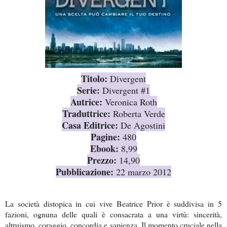
Titolo:
Divergent
Serie:
Divergent #1
Autrice:
Veronica Roth
Traduttrice:
Roberta Verde
Casa Editrice:
De Agostini
Pagine:
480
Ebook:
8,99
Prezzo:
14,90
Pubblicazione:
22 marzo 2012
La società distopica in cui vive Beatrice Prior è suddivisa in 5
fazioni, ognuna delle quali è consacrata a una virtù: sincerità,
altruismo, coraggio, concordia e sapienza. Il momento cruciale nella