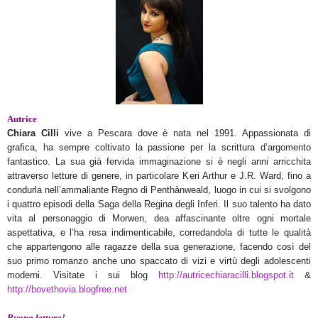
Autrice
Chiara Cilli
vive a Pescara dove è nata nel 1991. Appassionata di
grafica, ha sempre coltivato la passione per la scrittura d’argomento
fantastico. La sua già fervida immaginazione si è negli anni arricchita
attraverso letture di genere, in particolare Keri Arthur e J.R. Ward, fino a
condurla nell’ammaliante Regno di Penthànweald, luogo in cui si svolgono
i quattro episodi della Saga della Regina degli Inferi. Il suo talento ha dato
vita al personaggio di Morwen, dea affascinante oltre ogni mortale
aspettativa, e l’ha resa indimenticabile, corredandola di tutte le qualità
che appartengono alle ragazze della sua generazione, facendo così del
suo primo romanzo anche uno spaccato di vizi e virtù degli adolescenti
moderni. Visitate i sui blog
http://autricechiaracilli.blogspot.it
&
http://bovethovia.blogfree.net
Buona lettura!