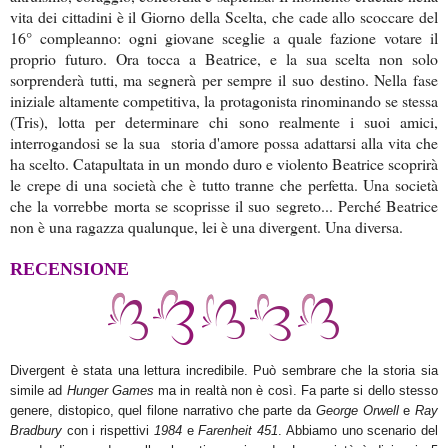
vita dei cittadini è il Giorno della Scelta, che cade allo scoccare del
16° compleanno: ogni giovane sceglie a quale fazione votare il
proprio futuro. Ora tocca a Beatrice, e la sua scelta non solo
sorprenderà tutti, ma segnerà per sempre il suo destino. Nella fase
iniziale altamente competitiva, la protagonista rinominando se stessa
(Tris), lotta per determinare chi sono realmente i suoi amici,
interrogandosi se la sua storia d'amore possa adattarsi alla vita che
ha scelto. Catapultata in un mondo duro e violento Beatrice scoprirà
le crepe di una società che è tutto tranne che perfetta. Una società
che la vorrebbe morta se scoprisse il suo segreto... Perché Beatrice
non è una ragazza qualunque, lei è una divergent. Una diversa.
RECENSIONE
Divergent è stata una lettura incredibile. Può sembrare che la storia sia
simile ad
Hunger Games
ma in realtà non è così. Fa parte si dello stesso
genere, distopico, quel filone narrativo che parte da
George Orwell
e
Ray
Bradbury
con i rispettivi
1984
e
Farenheit 451
. Abbiamo uno scenario del