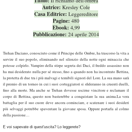
Titolo:
Il richiamo dell'ombra
Autrice:
Kresley Cole
Casa Editrice:
Leggereditore
Pagine:
480
Ebook:
4,99
Pubblicazione:
24 aprile 2014
Trehan Daciano, conosciuto come il Principe delle Ombre, ha trascorso la vita a
servire il suo popolo, eliminando nel silenzio della notte ogni minaccia che
potesse colpirlo. Vampiro della stirpe segreta dei Daci, il freddo assassino non
ha mai desiderato nulla per sé stesso, fino a quando non ha incontrato Bettina,
la protetta di due tra i più malvagi e temibili signori del Lore. La sua mano sarà
il premio di un torneo in cui i suoi corteggiatori si sfideranno in cruenti duelli,
fino alla morte. Ma anche se Trehan dovesse uscirne vincitore e reclamare il
corpo di Bettina, questo non basterebbe a conquistare la sua anima.La vera
battaglia per il suo cuore deve ancora cominciare, e scatenare i suoi desideri
più selvaggi potrebbe spaventare la giovane sposa. Oppure portarla al colmo
della passione…
E voi sapevate di quest'uscita? Lo leggerete?