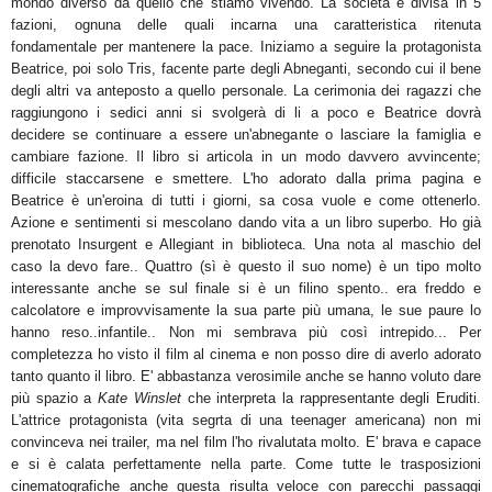
mondo diverso da quello che stiamo vivendo. La società è divisa in 5
fazioni, ognuna delle quali incarna una caratteristica ritenuta
fondamentale per mantenere la pace. Iniziamo a seguire la protagonista
Beatrice, poi solo Tris, facente parte degli Abneganti, secondo cui il bene
degli altri va anteposto a quello personale. La cerimonia dei ragazzi che
raggiungono i sedici anni si svolgerà di li a poco e Beatrice dovrà
decidere se continuare a essere un'abnegante o lasciare la famiglia e
cambiare fazione. Il libro si articola in un modo davvero avvincente;
difficile staccarsene e smettere. L'ho adorato dalla prima pagina e
Beatrice è un'eroina di tutti i giorni, sa cosa vuole e come ottenerlo.
Azione e sentimenti si mescolano dando vita a un libro superbo. Ho già
prenotato Insurgent e Allegiant in biblioteca. Una nota al maschio del
caso la devo fare.. Quattro (sì è questo il suo nome) è un tipo molto
interessante anche se sul finale si è un filino
spento.. era freddo e
calcolatore e improvvisamente la sua parte più umana, le sue paure lo
hanno reso..infantile.. Non mi sembrava più così intrepido... Per
completezza ho visto il film al cinema e non posso dire di averlo adorato
tanto quanto il libro. E' abbastanza verosimile anche se hanno voluto dare
più spazio a
Kate Winslet
che interpreta la rappresentante degli Eruditi.
L'attrice protagonista (vita segrta di una teenager americana) non mi
convinceva nei trailer, ma nel film l'ho rivalutata molto. E' brava e capace
e si è calata perfettamente nella parte. Come tutte le trasposizioni
cinematografiche anche questa risulta veloce con parecchi passaggi