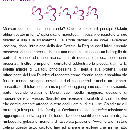
Morwen..come si fa a non amarla? Capisco il cosa il principe Galadir
abbia trovato in lei. E' splendida e maestosa: impossibile resistere al suo
fascino e alla sua spietatezza. La storia prosegue da dove l'avevamo
lasciata, dopo l'intrusione della dea Deshre, la Regina degli inferi riprende
possesso del suo corpo e diventa una dea ma... si becca un bel sigillo da
parte di Vueno, che non manca mai di ricordarle la sua opprimente
presenza. Inoltre le impone il compito di addestrare la piccola Kamria, la
sorella minore di Galadir, principessina di Thera e sua protetta. Nella
prima parte del libro l'autrice ci racconta come Kamria seppur bambina sia
forte e tenace. Vengono descritti i duri allenamenti e anche un incontro
inaspettato. Il fulcro del romanzo però lo raggiungiamo durante la seconda
parte, quando Galadir e Donel, suo fratello maggiore, decidono di
intraprendere un viaggio (fasullo) per ricercare i cristalli di Lash, la dea
che continuamente attacca la terra degli uomini, di cui il bel Galadir ne è il
protetto (a insaputa della famiglia). Ovviamente alla
simpatica
missione si
aggiunge anche la regina del fuoco, facendo scintille col suo amato, tra
rimbeccate gelose e momenti di assoluta passione. Avventura e mistero
celano questo terzo capitolo fino ad arrivare all'epilogo che mi ha fatto