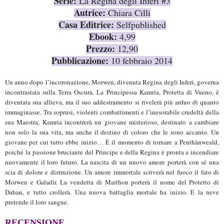
Serie:
La Regina degli Inferi #3
Autrice:
Chiara Cilli
Casa Editrice:
Selfpublished
Ebook:
4,99
Prezzo:
12,90
Pubblicazione:
10 febbraio 2014
Un anno dopo l’incoronazione, Morwen, divenuta Regina degli Inferi, governa
incontrastata sulla Terra Oscura. La Principessa Kamria, Protetta di Vueno, è
diventata sua allieva, ma il suo addestramento si rivelerà più arduo di quanto
immaginasse. Tra soprusi, violenti combattimenti e l’inesorabile crudeltà della
sua Maestra, Kamria incontrerà un giovane misterioso, destinato a cambiare
non solo la sua vita, ma anche il destino di coloro che le sono accanto. Un
giovane per cui tutto ebbe inizio… È il momento di tornare a Penthànweald,
poiché la passione bruciante del Principe e della Regina è pronta a incendiare
nuovamente il loro futuro. La nascita di un nuovo amore porterà con sé una
scia di dolore e distruzione. Un amore immortale scriverà nel fuoco il fato di
Morwen e Galadir. La vendetta di Maithon porterà il nome del Protetto di
Dahan, e tutto crollerà. Una nuova battaglia mortale ha inizio. E la neve
pretende il loro sangue.
RECENSIONE