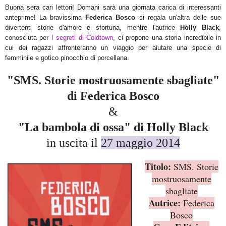
Buona sera cari lettori! Domani sarà una giornata carica di interessanti
anteprime! La bravissima
Federica Bosco
ci regala un'altra delle sue
divertenti storie d'amore e sfortuna, mentre l'autrice
Holly Black
,
conosciuta per
I segreti di Coldtown
, ci propone una storia incredibile in
cui dei ragazzi affronteranno un viaggio per aiutare una specie di
femminile e gotico pinocchio di porcellana.
"SMS. Storie mostruosamente sbagliate"
di Federica Bosco
&
"La bambola di ossa" di Holly Black
in uscita il
27 maggio 2014
Titolo:
SMS. Storie
mostruosamente
sbagliate
Autrice:
Federica
Bosco