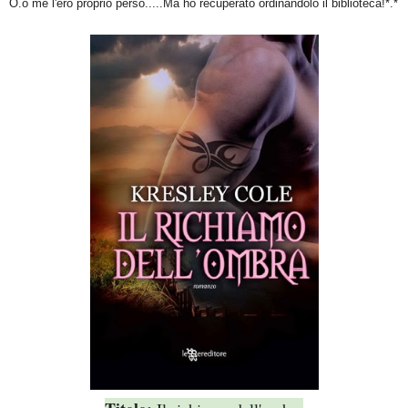
O.o me l'ero proprio perso.....Ma ho recuperato ordinandolo il biblioteca!*.*