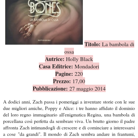
Titolo:
La bambola di
ossa
Autrice:
Holly Black
Casa Editrice:
Mondadori
Pagine:
220
Prezzo:
17,00
Pubblicazione:
27 maggio 2014
A dodici anni, Zach passa i pomeriggi a inventare storie con le sue
due migliori amiche, Poppy e Alice: i tre hanno affidato il dominio
del loro regno immaginario all'enigmatica Regina, una bambola di
porcellana così perfetta da sembrare viva. Un brutto giorno il padre
affronta Zach intimandogli di crescere e di cominciare a interessarsi
a cose "da grandi". Il mondo di Zach sembra andare in frantumi,