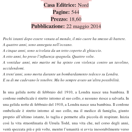
Casa Editrice:
Nord
Pagine:
544
Prezzo:
18,60
Pubblicazione:
22 maggio 2014
Pochi istanti dopo essere venuta al mondo, il mio cuore ha smesso di battere.
A quattro anni, sono annegata nell’oceano.
A cinque anni, sono scivolata da un tetto coperto di ghiaccio.
A otto anni, ho preso l’influenza spagnola. Quattro volte.
A ventidue anni, mio marito mi ha spinto con violenza contro un tavolino,
uccidendomi.
A trent’anni, sono morta durante un bombardamento tedesco su Londra.
E su di me cadevano le tenebre. Ma ho sempre avuto un’altra possibilità.
In una gelida notte di febbraio del 1910, a Londra nasce una bambina. Il
cordone ombelicale è stretto intorno al suo collo, e nessuno riesce a salvarla. In
una gelida notte di febbraio del 1910, a Londra nasce una bambina. Il cordone
ombelicale è stretto intorno al suo collo, ma il medico di famiglia, giunto
proprio all’ultimo istante, lo taglia e permette alla piccola di respirare. Inizia
così la vita straordinaria di Ursula Todd, una vita che, nel corso degli anni,
verrà spezzata più e più volte, mentre l’umanità si avvia inesorabilmente verso