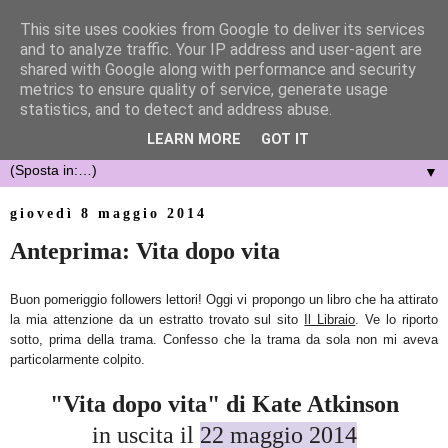
This site uses cookies from Google to deliver its services
and to analyze traffic. Your IP address and user-agent are
shared with Google along with performance and security
metrics to ensure quality of service, generate usage
statistics, and to detect and address abuse.
LEARN MORE
GOT IT
▼
giovedì 8 maggio 2014
Anteprima: Vita dopo vita
Buon pomeriggio followers lettori! Oggi vi propongo un libro che ha attirato
la mia attenzione da un estratto trovato sul sito
Il Libraio
. Ve lo riporto
sotto, prima della trama. Confesso che la trama da sola non mi aveva
particolarmente colpito.
"Vita dopo vita" di Kate Atkinson
in uscita il
22 maggio 2014