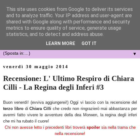
This site uses cookies from Google to deliver its services
and to analyze traffic. Your IP address and user-agent are
shared with Google along with performance and security
metrics to ensure quality of service, generate usage
statistics, and to detect and address abuse.
LEARN MORE
GOT IT
▼
venerdì 30 maggio 2014
Recensione: L' Ultimo Respiro di Chiara
Cilli - La Regina degli Inferi #3
Buon venerdì! (evviva aggiungerei!) Oggi vi lascio con la recensione del
terzo libro
di
Chiara Cilli
che credo non ringrazierò mai abbastanza per
avermi fatto vivere le avventure della dea Morwen, la regina degli inferi
che mi ha rubato il cuore!
Chi non avesse letto i precedenti libri troverà
spoiler
sia nella trama che
nella recensione!