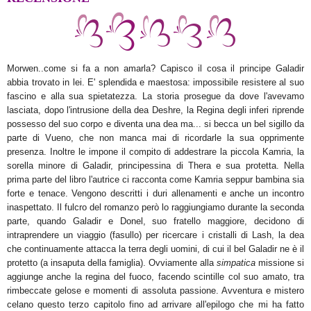
Morwen..come si fa a non amarla? Capisco il cosa il principe Galadir
abbia trovato in lei. E' splendida e maestosa: impossibile resistere al suo
fascino e alla sua spietatezza. La storia prosegue da dove l'avevamo
lasciata, dopo l'intrusione della dea Deshre, la Regina degli inferi riprende
possesso del suo corpo e diventa una dea ma... si becca un bel sigillo da
parte di Vueno, che non manca mai di ricordarle la sua opprimente
presenza. Inoltre le impone il compito di addestrare la piccola Kamria, la
sorella minore di Galadir, principessina di Thera e sua protetta. Nella
prima parte del libro l'autrice ci racconta come Kamria seppur bambina sia
forte e tenace. Vengono descritti i duri allenamenti e anche un incontro
inaspettato. Il fulcro del romanzo però lo raggiungiamo durante la seconda
parte, quando Galadir e Donel, suo fratello maggiore, decidono di
intraprendere un viaggio (fasullo) per ricercare i cristalli di Lash, la dea
che continuamente attacca la terra degli uomini, di cui il bel Galadir ne è il
protetto (a insaputa della famiglia). Ovviamente alla
simpatica
missione si
aggiunge anche la regina del fuoco, facendo scintille col suo amato, tra
rimbeccate gelose e momenti di assoluta passione. Avventura e mistero
celano questo terzo capitolo fino ad arrivare all'epilogo che mi ha fatto