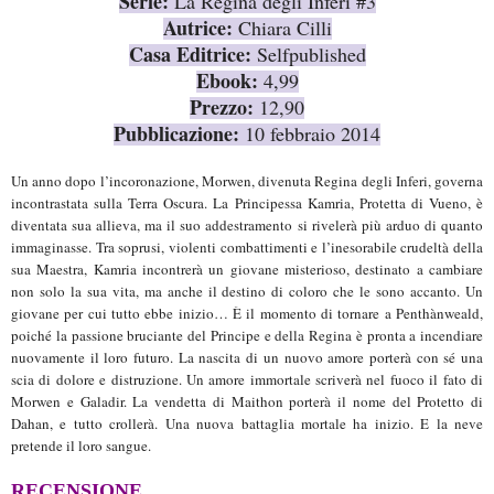
Serie:
La Regina degli Inferi #3
Autrice:
Chiara Cilli
Casa Editrice:
Selfpublished
Ebook:
4,99
Prezzo:
12,90
Pubblicazione:
10 febbraio 2014
Un anno dopo l’incoronazione, Morwen, divenuta Regina degli Inferi, governa
incontrastata sulla Terra Oscura. La Principessa Kamria, Protetta di Vueno, è
diventata sua allieva, ma il suo addestramento si rivelerà più arduo di quanto
immaginasse. Tra soprusi, violenti combattimenti e l’inesorabile crudeltà della
sua Maestra, Kamria incontrerà un giovane misterioso, destinato a cambiare
non solo la sua vita, ma anche il destino di coloro che le sono accanto. Un
giovane per cui tutto ebbe inizio… È il momento di tornare a Penthànweald,
poiché la passione bruciante del Principe e della Regina è pronta a incendiare
nuovamente il loro futuro. La nascita di un nuovo amore porterà con sé una
scia di dolore e distruzione. Un amore immortale scriverà nel fuoco il fato di
Morwen e Galadir. La vendetta di Maithon porterà il nome del Protetto di
Dahan, e tutto crollerà. Una nuova battaglia mortale ha inizio. E la neve
pretende il loro sangue.
RECENSIONE