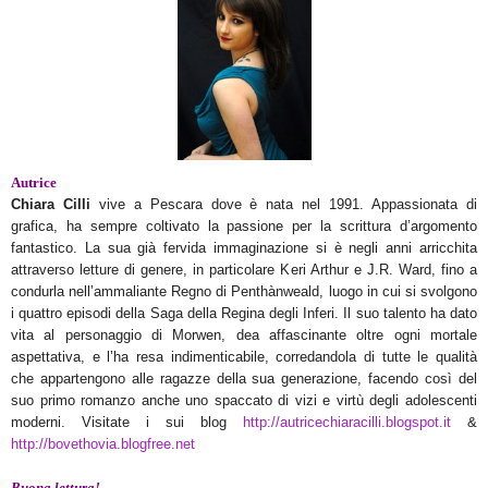
Autrice
Chiara Cilli
vive a Pescara dove è nata nel 1991. Appassionata di
grafica, ha sempre coltivato la passione per la scrittura d’argomento
fantastico. La sua già fervida immaginazione si è negli anni arricchita
attraverso letture di genere, in particolare Keri Arthur e J.R. Ward, fino a
condurla nell’ammaliante Regno di Penthànweald, luogo in cui si svolgono
i quattro episodi della Saga della Regina degli Inferi. Il suo talento ha dato
vita al personaggio di Morwen, dea affascinante oltre ogni mortale
aspettativa, e l’ha resa indimenticabile, corredandola di tutte le qualità
che appartengono alle ragazze della sua generazione, facendo così del
suo primo romanzo anche uno spaccato di vizi e virtù degli adolescenti
moderni. Visitate i sui blog
http://autricechiaracilli.blogspot.it
&
http://bovethovia.blogfree.net
Buona lettura!