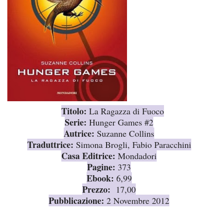
Titolo:
La Ragazza di Fuoco
Serie:
Hunger Games #2
Aut
rice
:
Suzanne Collins
Traduttrice:
Simona Brogli, Fabio Paracchini
Casa Editrice:
Mondadori
Pagine:
373
Ebook:
6,99
Prezzo:
17,00
Pubblicazione:
2 Novembre 2012