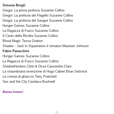
Simona Brogli
Gregor. La prima profezia
Suzanne Collins
Gregor. La profezia del Flagello
Suzanne Collins
Gregor. La profezia del Sangue
Suzanne Collins
Hunger Games
Suzanne Collins
La Ragazza di Fuoco Suzanne Collins
Il Canto della Rivolta
Suzanne Collins
Blood Magic Tessa Gratton
Shades - Jack lo Squartatore è tornaton
Maureen Johnson
Fabio Paracchini
Hunger Games Suzanne Collins
La Ragazza di Fuoco Suzanne Collins
ShadowHunters.Città di Ossa Cassandra Clare
La straordinaria invenzione di Hugo Cabret
Brian Selznick
La corona di ghiaccio
Terry Pratchett
Sex and the City
C
andace Bushnell
Buona lettura!