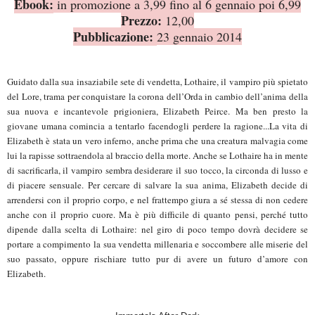
Ebook:
in promozione a 3,99 fino al 6 gennaio poi 6,99
Prezzo:
12,00
Pubblicazione:
23 gennaio 2014
Guidato dalla sua insaziabile sete di vendetta, Lothaire, il vampiro più spietato
del Lore, trama per conquistare la corona dell’Orda in cambio dell’anima della
sua nuova e incantevole prigioniera, Elizabeth Peirce. Ma ben presto la
giovane umana comincia a tentarlo facendogli perdere la ragione...La vita di
Elizabeth è stata un vero inferno, anche prima che una creatura malvagia come
lui la rapisse sottraendola al braccio della morte. Anche se Lothaire ha in mente
di sacrificarla, il vampiro sembra desiderare il suo tocco, la circonda di lusso e
di piacere sensuale. Per cercare di salvare la sua anima, Elizabeth decide di
arrendersi con il proprio corpo, e nel frattempo giura a sé stessa di non cedere
anche con il proprio cuore. Ma è più difficile di quanto pensi, perché tutto
dipende dalla scelta di Lothaire: nel giro di poco tempo dovrà decidere se
portare a compimento la sua vendetta millenaria e soccombere alle miserie del
suo passato, oppure rischiare tutto pur di avere un futuro d’amore con
Elizabeth.