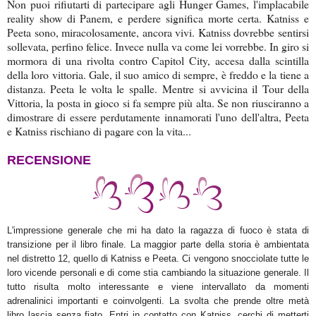
Non puoi rifiutarti di partecipare agli Hunger Games, l'implacabile
reality show di Panem, e perdere significa morte certa. Katniss e
Peeta sono, miracolosamente, ancora vivi. Katniss dovrebbe sentirsi
sollevata, perfino felice. Invece nulla va come lei vorrebbe. In giro si
mormora di una rivolta contro Capitol City, accesa dalla scintilla
della loro vittoria. Gale, il suo amico di sempre, è freddo e la tiene a
distanza. Peeta le volta le spalle. Mentre si avvicina il Tour della
Vittoria, la posta in gioco si fa sempre più alta. Se non riusciranno a
dimostrare di essere perdutamente innamorati l'uno dell'altra, Peeta
e Katniss rischiano di pagare con la vita...
RECENSIONE
L'impressione generale che mi ha dato la ragazza di fuoco è stata di
transizione per il libro finale. La maggior parte della storia è ambientata
nel distretto 12, quello di Katniss e Peeta. Ci vengono snocciolate tutte le
loro vicende personali e di come stia cambiando la situazione generale. Il
tutto risulta molto interessante e viene intervallato da momenti
adrenalinici importanti e coinvolgenti. La svolta che prende oltre metà
libro lascia senza fiato. Entri in contatto con Katniss, cerchi di metterti