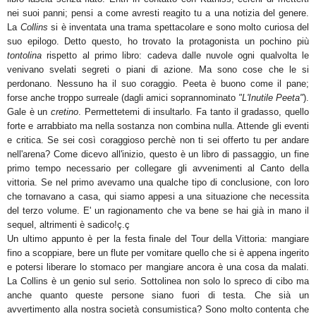
nei suoi panni; pensi a come avresti reagito tu a una notizia del genere.
La
Collins
si è inventata una trama spettacolare e sono molto curiosa del
suo epilogo. Detto questo, ho trovato la protagonista un pochino più
tontolina
rispetto al primo libro: cadeva dalle nuvole ogni qualvolta le
venivano svelati segreti o piani di azione. Ma sono cose che le si
perdonano. Nessuno ha il suo coraggio. Peeta è buono come il pane;
forse anche troppo surreale (dagli amici soprannominato
"L'Inutile Peeta"
).
Gale è un
cretino
. Permettetemi di insultarlo. Fa tanto il gradasso, quello
forte e arrabbiato ma nella sostanza non combina nulla. Attende gli eventi
e critica. Se sei così coraggioso perchè non ti sei offerto tu per andare
nell'arena? Come dicevo all'inizio, questo è un libro di passaggio, un fine
primo tempo necessario per collegare gli avvenimenti al Canto della
vittoria. Se nel primo avevamo una qualche tipo di conclusione, con loro
che tornavano a casa, qui siamo appesi a una situazione che necessita
del terzo volume. E' un ragionamento che va bene se hai già in mano il
sequel, altrimenti è sadico!ç.ç
Un ultimo appunto è per la festa finale del Tour della Vittoria: mangiare
fino a scoppiare, bere un flute per vomitare quello che si è appena ingerito
e potersi liberare lo stomaco per mangiare ancora è una cosa da malati.
La Collins è un genio sul serio. Sottolinea non solo lo spreco di cibo ma
anche quanto queste persone siano fuori di testa. Che sià un
avvertimento alla nostra società consumistica?
Sono molto contenta che