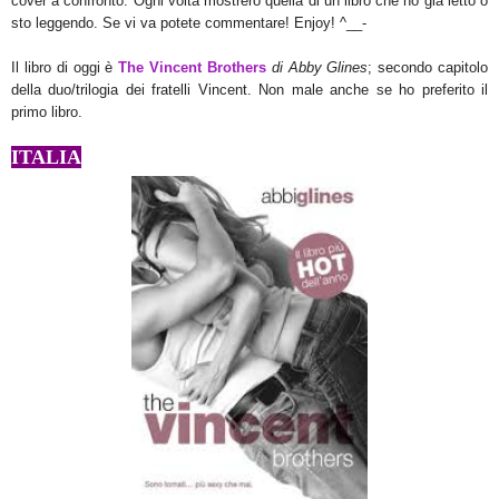
cover a confronto.
Ogni volta mostre
rò quella di un libro che ho già letto o
sto leggendo.
Se v
i va potete commentare
!
E
njoy!
^
__-
Il libro di oggi è
The Vincent Brothers
di Abby Glines
; secondo capitolo
della duo/trilogia dei fratelli Vincent. Non male anche se ho preferito il
primo libro.
ITALIA