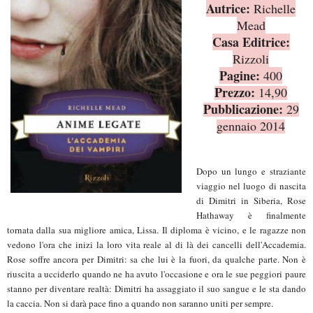
Autrice:
Richelle
Mead
Casa Editrice:
Rizzoli
Pagine:
400
Prezzo:
14,90
Pubblicazione:
29
gennaio 2014
Dopo un lungo e straziante
viaggio nel luogo di nascita
di Dimitri in Siberia, Rose
Hathaway è finalmente
tornata dalla sua migliore amica, Lissa. Il diploma è vicino, e le ragazze non
vedono l'ora che inizi la loro vita reale al di là dei cancelli dell'Accademia.
Rose soffre ancora per Dimitri: sa che lui è la fuori, da qualche parte. Non è
riuscita a ucciderlo quando ne ha avuto l'occasione e ora le sue peggiori paure
stanno per diventare realtà: Dimitri ha assaggiato il suo sangue e le sta dando
la caccia. Non si darà pace fino a quando non saranno uniti per sempre.