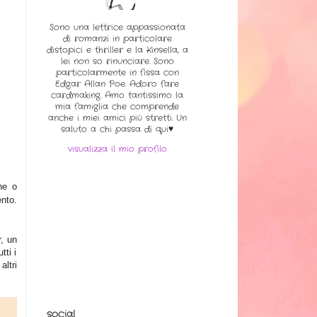
Sono una lettrice appassionata
di romanzi in particolare
distopici e thriller e la Kinsella, a
lei non so rinunciare. Sono
particolarmente in fissa con
Edgar Allan Poe. Adoro fare
cardmaking. Amo tantissimo la
mia famiglia che comprende
anche i miei amici più stretti. Un
saluto a chi passa di qui♥
visualizza il mio profilo
che o
nto.
r, un
tti i
altri
social