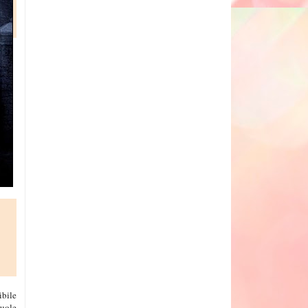
ibile
vuole