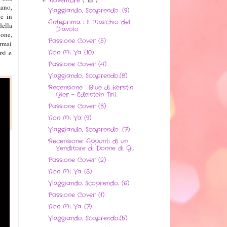
novembre
( 18 )
mano,
Viaggiando, Scoprendo.. (9)
ve in
Anteprima : Il Marchio del
della
Diavolo
ione,
Passione Cover (5)
rmai
Non Mi Va (10)
rsi e
Passione Cover (4)
Viaggiando, Scoprendo..(8)
Recensione : Blue di Kerstin
Gier - Edelstein Tril...
Passione Cover (3)
Non Mi Va (9)
Viaggiando, Scoprendo.. (7)
Recensione: Appunti di un
Venditore di Donne di Gi...
Passione Cover (2)
Non Mi Va (8)
Viaggiando. Scoprendo.. (6)
Passione Cover (1)
Non Mi Va (7)
Viaggiando, Scoprendo..(5)