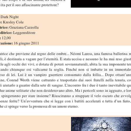
vita per il suo affascinante protettore?
:
Dark Night
e:
Kresley Cole
trice:
Graziana Cazzolla
ditrice:
Leggereditore
:
12,00
cazione:
16 giugno 2011
atrice che proviene dal regno delle ombre... Néomi Laress, una famosa ballerina 
li, è destinata a vagare per l’eternità. È stata uccisa e nessuno le ha mai reso giust
ile agli occhi dei vivi, e dotata di poteri sovrannaturali, abita la sua imponente te
tando chiunque osi valicarne la soglia. Finché non si imbatte in un immortale
oso di lei. Lui è un vampiro guerriero consumato dalla follia... Dopo ottant’an
ine, Conrad Wroth viene catturato e trasportato dai suoi fratelli nella tenuta, c
i aiutarlo a guarire dalla sete di sangue. L’incontro fra i due è tanto inevitabile q
 due anime solitarie che non desideravano altro. Ma i pericoli sono in agguato, e lor
 spingeranno per stare insieme? Riusciranno a strappare il velo oscuro che avvol
senze ferite? Un’avventura che si legge con i battiti accelerati e tutta d’un fiato
che ci spinge verso la promessa di un amore eterno.