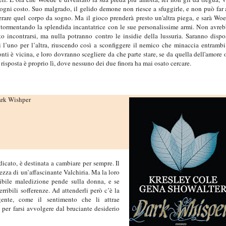
ogni costo. Suo malgrado, il gelido demone non riesce a sfuggirle, e non può far 
erare quel corpo da sogno. Ma il gioco prenderà presto un'altra piega, e sarà Wo
 tormentando la splendida incantatrice con le sue personalissime armi. Non avre
o incontrarsi, ma nulla potranno contro le insidie della lussuria. Saranno dispo
si l’uno per l’altra, riuscendo così a sconfiggere il nemico che minaccia entramb
onti è vicina, e loro dovranno scegliere da che parte stare, se da quella dell'amore 
 risposta è proprio lì, dove nessuno dei due finora ha mai osato cercare.
ark Wishper
cato, è destinata a cambiare per sempre. Il
lezza di un’affascinante Valchiria. Ma la loro
ribile maledizione pende sulla donna, e se
erribili sofferenze. Ad attenderli però c’è la
gente, come il sentimento che li attrae
a per farsi avvolgere dal bruciante desiderio