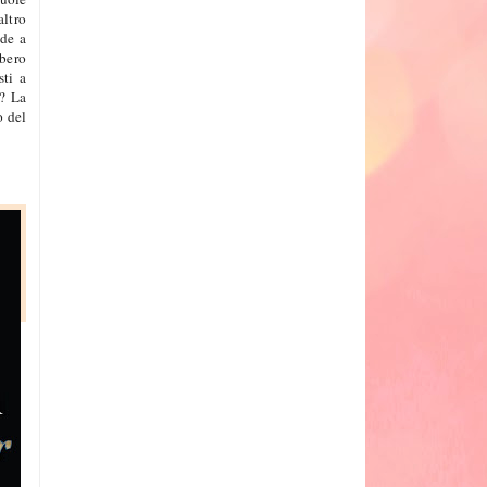
altro
ede a
bbero
sti a
i? La
o del