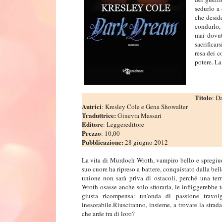
sedurlo a 
che desid
condurlo,
mai dovut
sacrificar
resa dei c
potere. La
Titolo
: D
Autrici
: Kresley Cole e Gena Showalter
Traduttrice:
Ginevra Massari
Editore
: Leggereditore
Prezzo
: 10,00
Pubblicazione:
28 giugno 2012
La vita di Murdoch Wroth, vampiro bello e spregiudi
suo cuore ha ripreso a battere, conquistato dalla bel
unione non sarà priva di ostacoli, perché una ter
Wroth osasse anche solo sfiorarla, le infliggerebbe t
giusta ricompensa: un’onda di passione travol
inesorabile.Riusciranno, insieme, a trovare la strad
che arde tra di loro?