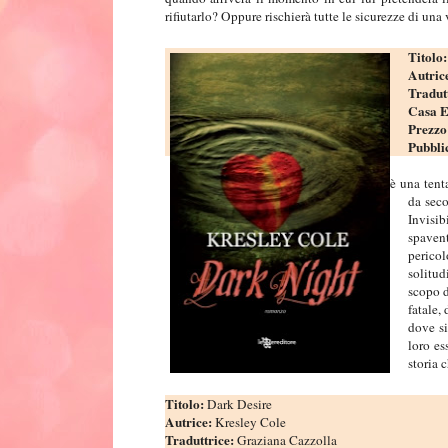
rifiutarlo? Oppure rischierà tutte le sicurezze di una 
Titolo
Autric
Tradut
Casa E
Prezzo
Pubbli
Lei è una tent
da seco
Invisib
spaven
pericol
solitud
scopo d
fatale,
dove si
loro es
storia 
Titolo:
Dark Desire
Autrice:
Kresley Cole
Traduttrice:
Graziana Cazzolla