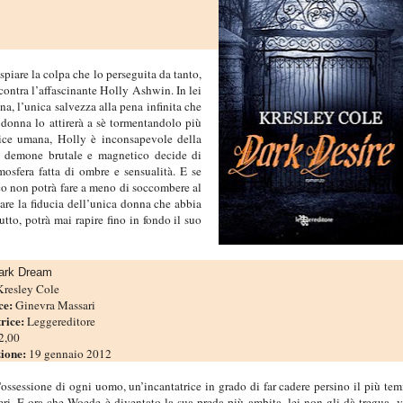
piare la colpa che lo perseguita da tanto,
contra l’affascinante Holly Ashwin. In lei
na, l’unica salvezza alla pena infinita che
 donna lo attirerà a sè tormentandolo più
ice umana, Holly è inconsapevole della
n demone brutale e magnetico decide di
mosfera fatta di ombre e sensualità. E se
oco non potrà fare a meno di soccombere al
are la fiducia dell’unica donna che abbia
utto, potrà mai rapire fino in fondo il suo
ark Dream
Kresley Cole
ce:
Ginevra Massari
rice:
Leggereditore
2,00
zione:
19 gennaio 2012
'ossessione di ogni uomo, un’incantatrice in grado di far cadere persino il più tem
eri. E ora che Woede è diventato la sua preda più ambita, lei non gli dà tregua, 