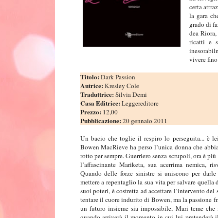
certa attra
la gara ch
grado di f
dea Riora,
ricatti e
inesorabil
vivere fino
Titolo:
Dark Passion
Autrice:
Kresley Cole
Traduttrice:
Silvia Demi
Casa Editrice:
Leggereditore
Prezzo:
12,00
Pubblicazione:
20 gennaio 2011
Un bacio che toglie il respiro lo perseguita... è le
Bowen MacRieve ha perso l’unica donna che abbia m
rotto per sempre. Guerriero senza scrupoli, ora è più
l’affascinante Mariketa, sua acerrima nemica, ris
Quando delle forze sinistre si uniscono per darle 
mettere a repentaglio la sua vita per salvare quella
suoi poteri, è costretta ad accettare l’intervento de
tentare il cuore indurito di Bowen, ma la passione f
un futuro insieme sia impossibile, Mari teme che n
quando arriverà il momento in cui lui pretenderà il