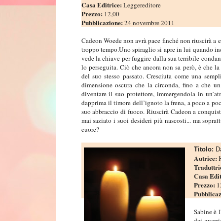
Casa Editrice:
Leggereditore
Prezzo:
12,00
Pubblicazione:
24 novembre 2011
Cadeon Woede non avrà pace finché non riuscirà a es
troppo tempo.Uno spiraglio si apre in lui quando in
vede la chiave per fuggire dalla sua terribile condan
lo perseguita. Ciò che ancora non sa però, è che la
del suo stesso passato. Cresciuta come una sempl
dimensione oscura che la circonda, fino a che u
diventare il suo protettore, immergendola in un’at
dapprima il timore dell’ignoto la frena, a poco a p
suo abbraccio di fuoco. Riuscirà Cadeon a conquist
mai saziato i suoi desideri più nascosti... ma sopratt
cuore?
Titolo:
D
Autrice:
Traduttri
Casa Edit
Prezzo:
1
Pubblica
Sabine è l
dei guerri