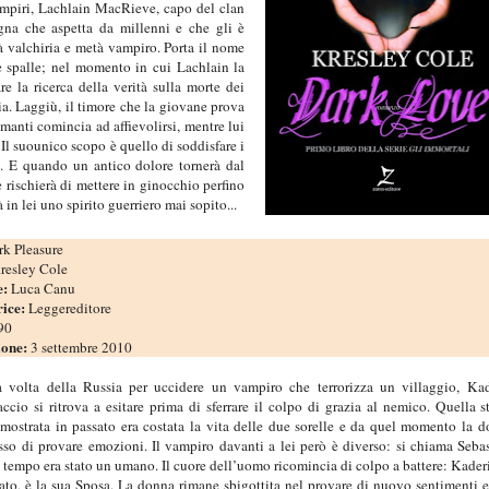
vampiri, Lachlain MacRieve, capo del clan
na che aspetta da millenni e che gli è
tà valchiria e metà vampiro. Porta il nome
 spalle; nel momento in cui Lachlain la
la ricerca della verità sulla morte dei
ia. Laggiù, il timore che la giovane prova
amanti comincia ad affievolirsi, mentre lui
Il suounico scopo è quello di soddisfare i
e. E quando un antico dolore tornerà dal
 rischierà di mettere in ginocchio perfino
n lei uno spirito guerriero mai sopito...
k Pleasure
resley Cole
e:
Luca Canu
rice:
Leggereditore
90
ione:
3 settembre 2010
la volta della Russia per uccidere un vampiro che terrorizza un villaggio, Ka
ccio si ritrova a esitare prima di sferrare il colpo di grazia al nemico. Quella s
 mostrata in passato era costata la vita delle due sorelle e da quel momento la 
so di provare emozioni. Il vampiro davanti a lei però è diverso: si chiama Seba
 tempo era stato un umano. Il cuore dell’uomo ricomincia di colpo a battere: Kader
iato, è la sua Sposa. La donna rimane sbigottita nel provare di nuovo sentimenti 