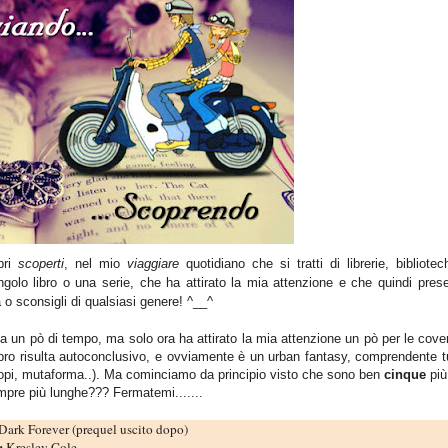
bri
scoperti
, nel mio
viaggiare
quotidiano che si tratti di librerie, bibliote
ngolo
libro o una serie, che ha attirato la mia attenzione e che quindi prese
o sconsigli di qualsiasi genere! ^__^
a da un pò di tempo, ma solo ora ha attirato la mia attenzione un pò per le cove
ibro risulta autoconclusivo, e ovviamente è un urban fantasy, comprendente tu
ntropi, mutaforma..). Ma cominciamo da principio visto che sono ben
cinque
più 
mpre più lunghe??? Fermatemi.......
Dark Forever (prequel uscito dopo)
:
Kresley Cole