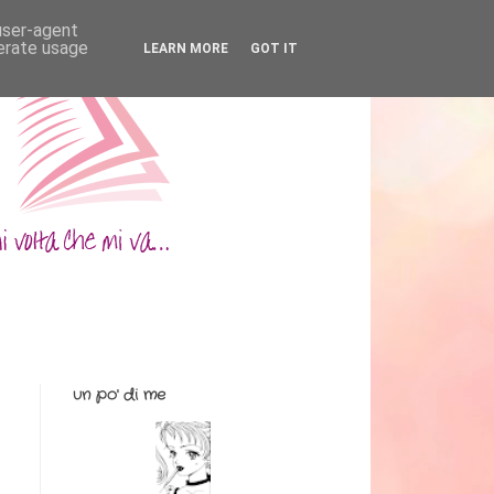
 user-agent
nerate usage
LEARN MORE
GOT IT
un po' di me