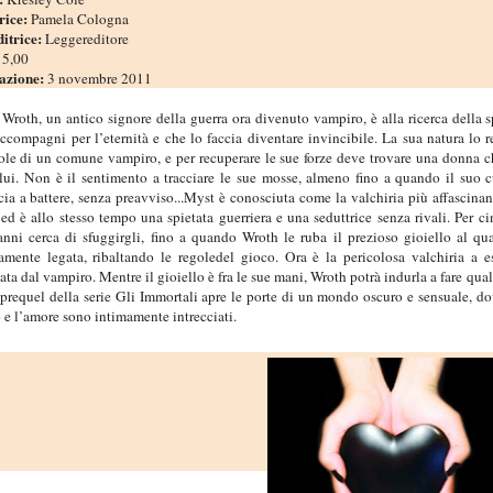
rice:
Pamela Cologna
itrice:
Leggereditore
:
5,00
azione:
3 novembre 2011
Wroth, un antico signore della guerra ora divenuto vampiro, è alla ricerca della 
ccompagni per l’eternità e che lo faccia diventare invincibile. La sua natura lo 
ole di un comune vampiro, e per recuperare le sue forze deve trovare una donna c
 lui. Non è il sentimento a tracciare le sue mosse, almeno fino a quando il suo 
ia a battere, senza preavviso...Myst è conosciuta come la valchiria più affascinan
d è allo stesso tempo una spietata guerriera e una seduttrice senza rivali. Per c
anni cerca di sfuggirgli, fino a quando Wroth le ruba il prezioso gioiello al qu
amente legata, ribaltando le regoledel gioco. Ora è la pericolosa valchiria a e
ta dal vampiro. Mentre il gioiello è fra le sue mani, Wroth potrà indurla a fare qual
l prequel della serie Gli Immortali apre le porte di un mondo oscuro e sensuale, do
 e l’amore sono intimamente intrecciati.