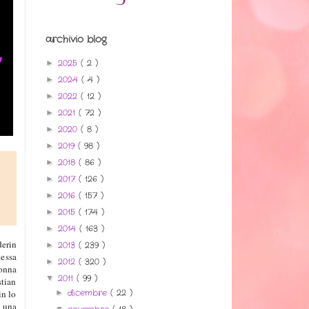
archivio blog
2025
( 2 )
►
2024
( 4 )
►
2022
( 12 )
►
2021
( 72 )
►
2020
( 8 )
►
2019
( 98 )
►
2018
( 86 )
►
2017
( 126 )
►
2016
( 157 )
►
2015
( 174 )
►
2014
( 163 )
►
derin
2013
( 239 )
►
tessa
2012
( 320 )
►
donna
2011
( 99 )
▼
stian
dicembre
( 22 )
►
in lo
e una
▼