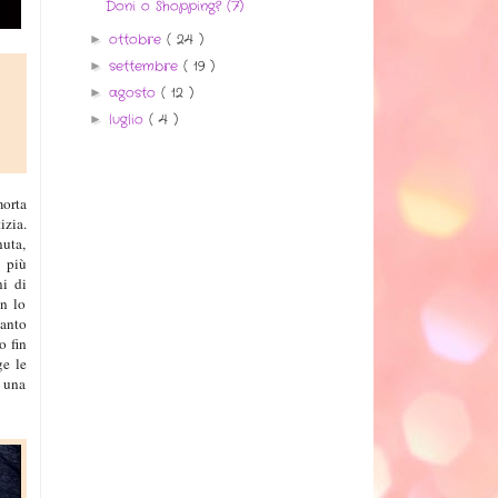
Doni o Shopping? (7)
ottobre
( 24 )
►
settembre
( 19 )
►
agosto
( 12 )
►
luglio
( 4 )
►
morta
izia.
nuta,
 più
ni di
on lo
uanto
o fin
ge le
, una