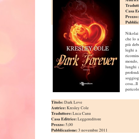
Tradutt
Casa Ed
Prezzo
Pubblic
Nikolai 
che lo a
più deb
leghi a
ricominc
mondo, e
lunghi 
profond
soggioga
cosa...I
pericolo
Titolo:
Dark Love
Autrice:
Kresley Cole
Traduttore:
Luca Canu
Casa Editrice:
Leggereditore
Prezzo:
5,00
Pubblicazione:
3 novembre 2011