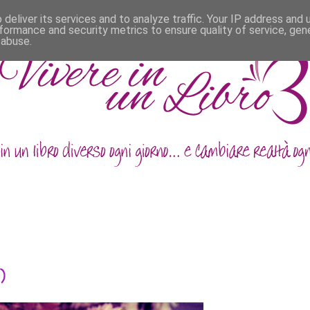
deliver its services and to analyze traffic. Your IP address and
formance and security metrics to ensure quality of service, ge
 abuse.
)