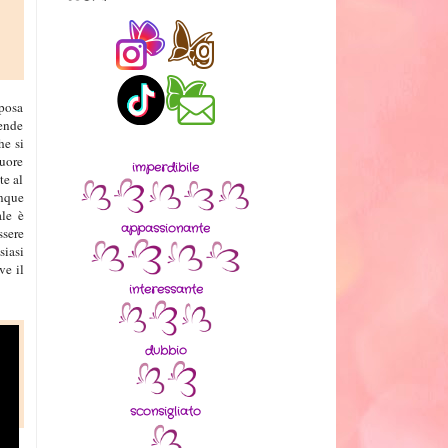
sposa
rende
he si
cuore
imperdibile
te al
inque
ale è
appassionante
ssere
siasi
ve il
interessante
dubbio
sconsigliato