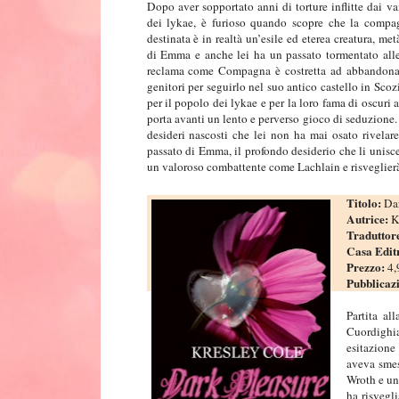
Dopo aver sopportato anni di torture inflitte dai 
dei lykae, è furioso quando scopre che la compag
destinata è in realtà un’esile ed eterea creatura, me
di Emma e anche lei ha un passato tormentato alle
reclama come Compagna è costretta ad abbandonare 
genitori per seguirlo nel suo antico castello in Scoz
per il popolo dei lykae e per la loro fama di oscuri 
porta avanti un lento e perverso gioco di seduzione. 
desideri nascosti che lei non ha mai osato rivelar
passato di Emma, il profondo desiderio che li unisce
un valoroso combattente come Lachlain e risveglierà i
Titolo:
Dar
Autrice:
K
Traduttor
Casa Edit
Prezzo:
4,
Pubblicaz
Partita al
Cuordighia
esitazione
aveva smes
Wroth e un
ha risvegl