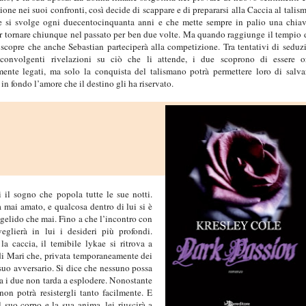
zione nei suoi confronti, così decide di scappare e di prepararsi alla Caccia al talis
e si svolge ogni duecentocinquanta anni e che mette sempre in palio una chia
ar tornare chiunque nel passato per ben due volte. Ma quando raggiunge il tempio 
 scopre che anche Sebastian parteciperà alla competizione. Tra tentativi di seduz
 sconvolgenti rivelazioni su ciò che li attende, i due scoprono di essere o
mente legati, ma solo la conquista del talismano potrà permettere loro di salva
 in fondo l’amore che il destino gli ha riservato.
i il sogno che popola tutte le sue notti.
ai amato, e qualcosa dentro di lui si è
 gelido che mai. Fino a che l’incontro con
veglierà in lui i desideri più profondi.
la caccia, il temibile lykae si ritrova a
 di Mari che, privata temporaneamente dei
l suo avversario. Si dice che nessuno possa
ra i due non tarda a esplodere. Nonostante
on potrà resistergli tanto facilmente. E
 suo corpo e la sua anima, lei riuscirà a