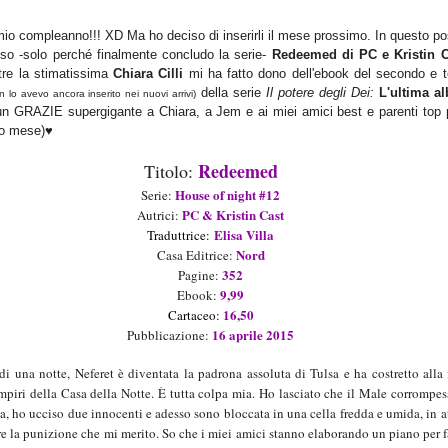
 mio compleann
o!!! XD Ma ho deciso di inserirli il mese prossimo.
In questo po
eso
-solo perché fina
lmente concludo la serie
-
Re
deemed di PC e Kristin C
tre
la stimatissima
Chiara C
illi
mi
ha fatto dono
dell'ebook del secondo e t
della
serie
Il potere de
gli
D
ei:
L'ultima al
on
lo avevo ancora i
nserito
nei nuovi arrivi)
 un
GRAZIE supergigante a Chiara
, a Jem e a
i miei amici
best e parenti top
imo mese
)
♥
Redeemed
Titolo:
House of
night
#
12
Ser
ie
:
PC & Kristin Cast
Autric
i
:
Elisa Villa
Traduttrice:
Nord
Casa Editrice:
352
Pagine:
9
,99
Ebook:
16
,
5
0
Cartaceo
:
16
aprile
201
5
Pubblicazione:
di una notte, Neferet è diventata la padrona assoluta di Tulsa e ha costretto alla
ampiri della Casa della Notte. È tutta colpa mia. Ho lasciato che il Male corrompes
, ho ucciso due innocenti e adesso sono bloccata in una cella fredda e umida, in a
re la punizione che mi merito. So che i miei amici stanno elaborando un piano per 