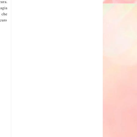
cura.
Magia
o che
scuro