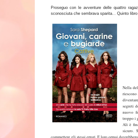
Pr
oseguo con le avventure delle quattro raga
sconosci
uta che sembrava sparita..
. Quinto libro
Nella de
riescono
diventare
segreti 
nuovo fi
troppo i 
Ali è fin
sicuro. 
commettere gli stessi errori. E loro ormai dovrebber