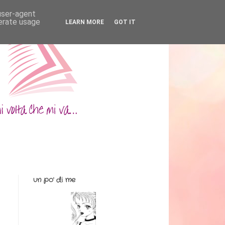
 user-agent
nerate usage
LEARN MORE
GOT IT
un po' di me