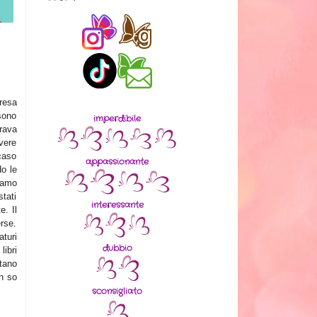
resa
 sono
imperdibile
rava
vere
 caso
appassionante
o le
piamo
tati
interessante
e. Il
erse.
tur
i
dubbio
libri
ltano
n so
sconsigliato