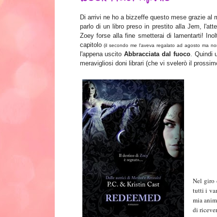
Di
arrivi ne ho a bizzeffe questo mese grazie al
parlo di
un libro
p
reso in prestito alla Jem,
l'att
Zoey
forse alla fine smetterai di lamentarti
!
Inol
capitolo
(il secondo me l'aveva regalato ad agosto ma n
l
'appena uscito
Abbracciata dal fuo
co
. Quindi
meravigliosi doni librari (che vi svelerò il pross
Nel giro 
tutti i v
mia anima
di riceve