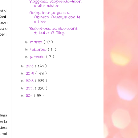
Viaggiano, Scoprendo..Amori
e altri misteri
st v
i
Anteprima: La guerra,
ast
.
Oblivion, Ovunque con te
e Free
erzo
Recensione: La Boulevard
ba
e
di Isabel C Alley
per
i
marzo
( 17 )
►
febbraio
( 11 )
►
gennaio
( 7 )
►
2015
( 174 )
►
2014
( 163 )
►
2013
( 239 )
►
2012
( 320 )
►
2011
( 99 )
►
 fuga
se la
ttesa
farmi