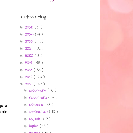
archivio blog
2025
( 2 )
►
2024
( 4 )
►
2022
( 12 )
►
2021
( 72 )
►
2020
( 8 )
►
2019
( 98 )
►
2018
( 86 )
►
2017
( 126 )
►
2016
( 157 )
▼
dicembre
( 10 )
►
novembre
( 14 )
►
ottobre
( 13 )
►
ge e
settembre
( 16 )
tata
►
agosto
( 7 )
►
luglio
( 15 )
►
►