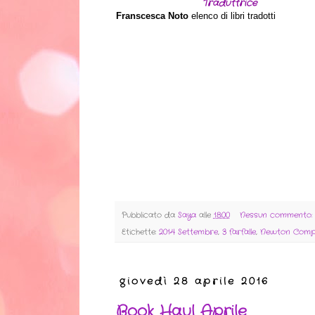
Traduttrice
Franscesca Noto
elenco di libri tradotti
Pubblicato da
Saya
alle
18:00
Nessun commento
Etichette:
2014 Settembre
,
3 farfalle
,
Newton Comp
giovedì 28 aprile 2016
Book Haul Aprile