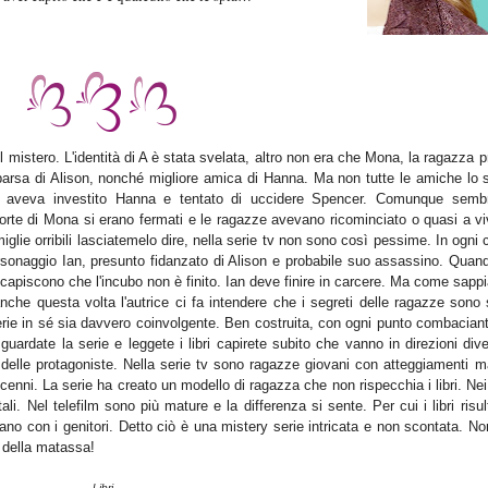
 mistero. L'ident
ità di
A è stata svelata
,
altro non era che Mona, la ragazza p
comparsa di Alison, nonché migliore amica di Hanna. Ma non tutte le amiche lo
ona aveva investito Hanna e tentato di uccidere Spencer. Comunque semb
orte di Mona si erano fermati e le ragazze avevano ricominciato o quasi a vi
miglie orribili lasciatemelo dire, nella serie tv non sono così pessime. In ogni
sonaggio Ian, presunto fidanzato di Alison e probabile suo assassino. Quand
capiscono che l'incubo non è finito. Ian deve finire in carcere. Ma come sap
he questa volta l'autrice ci fa intendere che i segreti delle ragazze sono s
erie in sé sia davvero
coin
volgente
. Ben costruita, con ogni punto combaciant
guardate la serie e leggete i libri capirete subito che vanno in direzioni div
delle protagoniste.
Nella
serie tv sono
ragazze giovani
con atteggiamenti
ma
enni. La serie ha creato un modello di ragazza che non rispecchia i libri. Nei 
ali. Nel telefilm sono
più mature
e la differenza si sente. Per cui i libri risu
tano con i genitori. Detto ciò è una mistery serie
intricata e non scontata. No
 dell
a matassa!
Libri