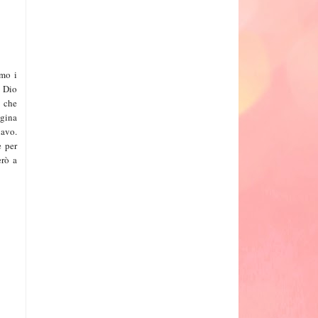
mo i
l Dio
 che
egina
iavo.
e per
erò a