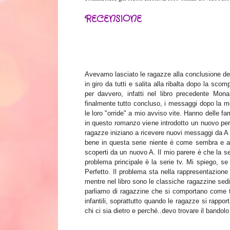
RECENSIONE
Avevamo lasciato le ragazze alla conclusione del
in giro da tutti e salita alla ribalta dopo la s
per davvero, infatti nel libro precedente M
finalmente tutto concluso, i messaggi dopo la m
le loro "orride" a mio avviso vite. Hanno delle fa
in questo romanzo viene introdotto un nuovo per
ragazze iniziano a ricevere nuovi messaggi da A 
bene in questa serie niente è come sembra e anc
scoperti da un nuovo A. Il mio parere è che la s
problema principale è la serie tv. Mi spiego, se 
Perfetto.
Il problema sta nella
rappresentazione 
mentre nel libro sono le
classiche
ragazzine sedic
parliamo di ragazzine che si comportano come t
infantili, soprattutto quando le ragazze si rappor
chi ci sia dietro e perché..devo
trovare il bandolo