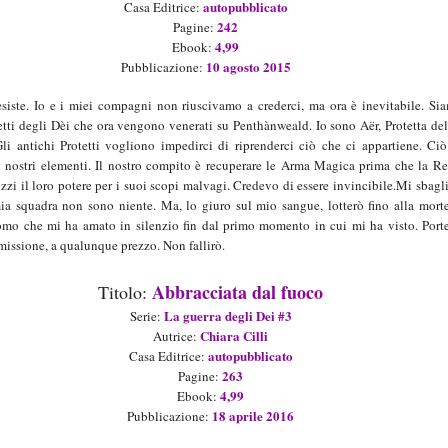
autopubblicato
Casa Editrice:
2
42
Pagine:
4
,99
Ebook:
1
0 agosto
201
5
Pubblicazione:
siste.
Io e i miei compagni non riuscivamo a crederci, ma ora è inevitabile.
Sia
etti degli Dèi che ora vengono venerati su Penthànweald.
Io sono Aër, Protetta de
li antichi Protetti vogliono impedirci di riprenderci ciò che ci appartiene.
Ciò
 nostri elementi.
Il nostro compito è recuperare le Arma Magica prima che la R
zzi il loro potere per i suoi scopi malvagi.
Credevo di essere invincibile.Mi sbagl
ia squadra non sono niente.
Ma, lo giuro sul mio sangue, lotterò fino alla mort
uomo che mi ha amato in silenzio fin dal primo momento in cui mi ha visto.
Port
 missione, a qualunque prezzo.
Non fallirò.
Abbracciata dal fuoco
Titolo:
La guerra degli Dei
#
3
Ser
ie
:
Chia
ra Cilli
Autric
e
:
autopubblicato
Casa Editrice:
263
Pagine:
4
,99
Ebook:
1
8
aprile
201
6
Pubblicazione: