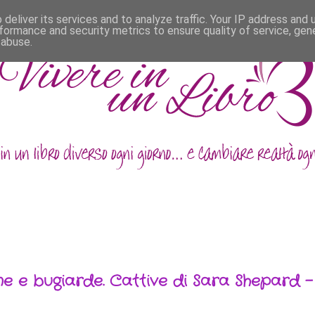
deliver its services and to analyze traffic. Your IP address and
formance and security metrics to ensure quality of service, ge
 abuse.
ne e bugiarde. Cattive di Sara Shepard -