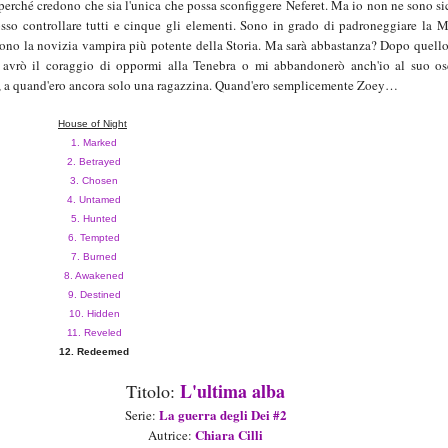
perché credono che sia l'unica che possa sconfiggere Neferet. Ma io non ne sono si
osso controllare tutti e cinque gli elementi. Sono in grado di padroneggiare la 
Sono la novizia vampira più potente della Storia. Ma sarà abbastanza? Dopo quell
, avrò il coraggio di oppormi alla Tenebra o mi abbandonerò anch'io al suo o
po, a quand'ero ancora solo una ragazzina. Quand'ero semplicemente Zoey…
House of Night
1. Marked
2. Betrayed
3. Chosen
4. Untamed
5. Hunted
6. Tempted
7. Burned
8. Awakened
9. Destined
10. Hidden
11. Reveled
12. Redeemed
L'ultima alba
Titolo:
La guerra degli Dei
#
2
Ser
ie
:
Chia
ra Cilli
Autric
e
: