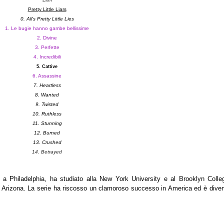
Pretty Little Liars
0.
Ali's Pretty Little Lies
1. Le bugie hanno gambe bellissime
2. Divine
3. Perfette
4. Incredibili
5. Cattive
6. Assassine
7. Heartless
8. Wanted
9. Twisted
10. Ruthless
11. Stunning
12. Burned
13. Crushed
14. Betrayed
 a Philadelphia, ha studiato alla New York University e al Brooklyn Colle
 Arizona. La serie ha riscosso un clamoroso successo in America ed è diven