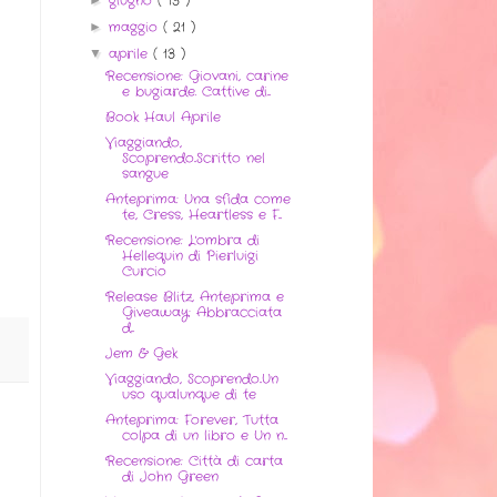
giugno
( 13 )
maggio
( 21 )
►
aprile
( 13 )
▼
Recensione: Giovani, carine
e bugiarde. Cattive di...
Book Haul Aprile
Viaggiando,
Scoprendo..Scritto nel
sangue
Anteprima: Una sfida come
te, Cress, Heartless e F...
Recensione: L'ombra di
Hellequin di Pierluigi
Curcio
Release Blitz, Anteprima e
Giveaway: Abbracciata
d...
Jem & Gek
Viaggiando, Scoprendo..Un
uso qualunque di te
Anteprima: Forever, Tutta
colpa di un libro e Un n...
Recensione: Città di carta
di John Green