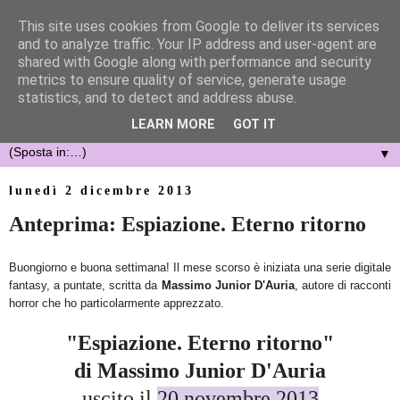
This site uses cookies from Google to deliver its services
and to analyze traffic. Your IP address and user-agent are
shared with Google along with performance and security
metrics to ensure quality of service, generate usage
statistics, and to detect and address abuse.
LEARN MORE
GOT IT
▼
lunedì 2 dicembre 2013
Anteprima: Espiazione. Eterno ritorno
Buongiorno e buona settimana! Il mese scorso è iniziata una serie digitale
fantasy, a puntate, scritta da
Massimo Junior D'Auria
, autore di racconti
horror che ho particolarmente apprezzato.
"Espiazione. Eterno ritorno"
di Massimo Junior D'Auria
uscito il
20 novembre 2013