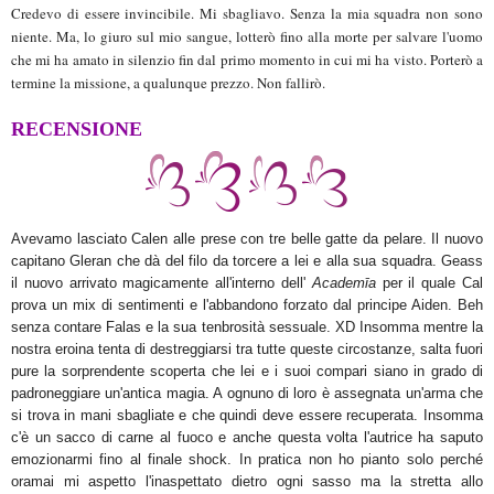
Credevo di essere invincibile.
Mi sbagliavo.
Senza la mia squadra non sono
niente.
Ma, lo giuro sul mio sangue, lotterò fino alla morte per salvare l'uomo
che mi ha amato in silenzio fin dal primo momento in cui mi ha visto.
Porterò a
termine la missione, a qualunque prezzo.
Non fallirò.
RECENSIONE
Avevamo lasciato Calen alle prese con tre belle gatte da pelare. Il nuovo
capitano Gleran che dà del filo da torcere a lei e alla sua squadra. Geass
il nuovo arrivato magicamente all'interno dell'
Academīa
per il quale Cal
prova un mix di sentimenti e l'abbandono forzato dal principe Aiden. Beh
senza contare Falas e la sua tenbrosità sessuale. XD Insomma mentre la
nostra eroina tenta di destreggiarsi tra tutte queste circostanze, salta fuori
pure la sorprendente scoperta che lei e i suoi compari siano in grado di
padroneggiare un'antica magia. A ognuno di loro è assegnata un'arma che
si trova in mani sbagliate e che quindi deve essere recuperata. Insomma
c'è un sacco di carne al fuoco e anche questa volta l'autrice ha saputo
emozionarmi fino al finale shock. In pratica non ho pianto solo perché
oramai mi aspetto l'inaspettato dietro ogni sasso ma la stretta allo