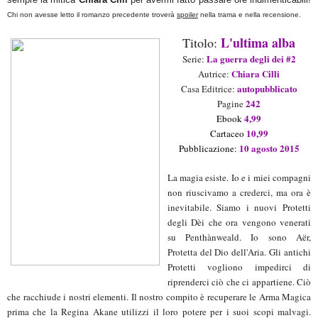
C
hi non avesse letto i
l romanzo precedente troverà
spoiler
nella trama e nella recensione.
L'ultima alba
Titolo:
La guerra degli dei
#
2
Serie:
C
hiara Cilli
Aut
rice
:
autopubblicato
Casa Editrice:
242
Pagine
4
,99
Ebook
1
0
,
99
Cartaceo
10
agosto
2015
Pubblicazione:
La magia esiste.
Io e i miei compagni
non riuscivamo a crederci, ma ora è
inevitabile.
Siamo i nuovi Protetti
degli Dèi che ora vengono venerati
su Penthànweald.
Io sono Aër,
Protetta del Dio dell'Aria.
Gli antichi
Protetti vogliono impedirci di
riprenderci ciò che ci appartiene.
Ciò
che racchiude i nostri elementi.
Il nostro compito è recuperare le Arma Magica
prima che la Regina Akane utilizzi il loro potere per i suoi scopi malvagi.