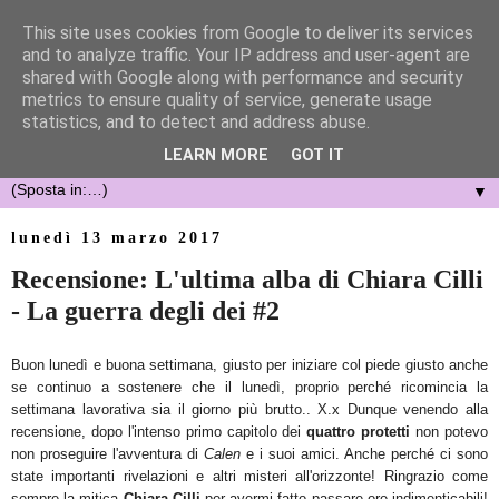
This site uses cookies from Google to deliver its services
and to analyze traffic. Your IP address and user-agent are
shared with Google along with performance and security
metrics to ensure quality of service, generate usage
statistics, and to detect and address abuse.
LEARN MORE
GOT IT
▼
lunedì 13 marzo 2017
Recensione: L'ultima alba di Chiara Cilli
- La guerra degli dei #2
Buon lu
nedì e buona settimana, giusto per iniziare col piede giusto anche
se continuo a sostenere che
il lunedì, proprio perché ricomincia la
settimana lavorativa
sia il giorno pi
ù brutto..
X.x Dunque venendo alla
recensione,
d
opo l'intenso primo capitolo dei
quattro protetti
non potevo
non proseguire l
'avventura di
Calen
e i suoi amici. Anche
perché
ci sono
state importa
nti rivelazioni e altri misteri all'orizzonte! Ringrazio
come
sempre la mitica
Ch
iara Cilli
per
avermi fatto passare ore indim
enticabili!