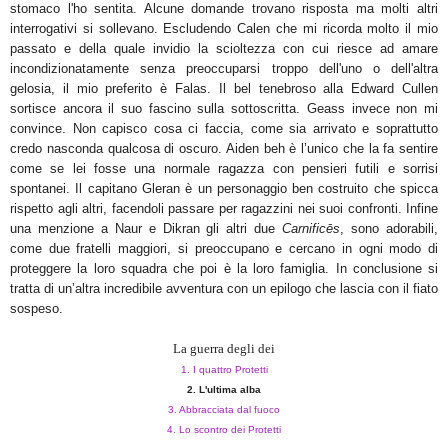
stomaco l'ho sentita. Alcune domande trovano risposta ma molti altri
interrogativi si sollevano. Escludendo Calen che mi ricorda molto il mio
passato e della quale invidio la scioltezza con cui riesce ad amare
incondizionatamente senza preoccuparsi troppo dell'uno o dell'altra
gelosia, il mio preferito è Falas. Il bel tenebroso alla Edward Cullen
sortisce ancora il suo fascino sulla sottoscritta. Geass invece non mi
convince. Non capisco cosa ci faccia, come sia arrivato e soprattutto
credo nasconda qualcosa di oscuro. Aiden beh è l’unico che la fa sentire
come se lei fosse una normale ragazza con pensieri futili e sorrisi
spontanei. Il capitano Gleran è un personaggio ben costruito che spicca
rispetto agli altri, facendoli passare per ragazzini nei suoi confronti. Infine
una menzione a Naur e Dikran gli altri due
Carnificēs
, sono adorabili,
come due fratelli maggiori, si preoccupano e cercano in ogni modo di
proteggere la loro squadra che poi è la loro famiglia. In conclusione si
tratta di un’altra incredibile avventura con un epilogo che lascia con il fiato
sospeso.
La guerra degli dei
1. I quattro Protetti
2. L'ultima alba
3. Abbracciata dal fuoco
4. Lo scontro dei Protetti