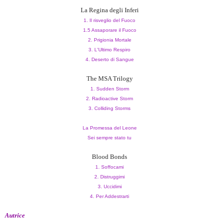
La Regina degli Inferi
1. Il risveglio del Fuoco
1.5 Assaporare il Fuoco
2. Prigionia Mortale
3. L'Ultimo Respiro
4. Deserto di Sangue
The MSA Trilogy
1. Sudden Storm
2. Radioactive Storm
3. Colliding Storms
La Promessa del Leone
Sei sempre stato tu
Blood Bonds
1. Soffocami
2. Distruggimi
3. Uccidimi
4.
Per Addest
rarti
Autrice