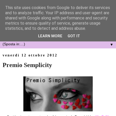
This site uses cookies from Google to deliver its services
and to analyze traffic. Your IP address and user-agent are
shared with Google along with performance and security
metrics to ensure quality of service, generate usage
statistics, and to detect and address abuse.
LEARN MORE
GOT IT
▼
venerdì 12 ottobre 2012
Premio Semplicity