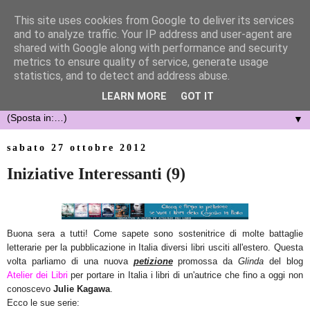
This site uses cookies from Google to deliver its services
and to analyze traffic. Your IP address and user-agent are
shared with Google along with performance and security
metrics to ensure quality of service, generate usage
statistics, and to detect and address abuse.
LEARN MORE
GOT IT
▼
sabato 27 ottobre 2012
Iniziative Interessanti (9)
Buona sera a tutti! Come sapete sono sostenitrice di molte battaglie
letterarie per la pubblicazione in Italia diversi libri usciti all'ester
o
. Questa
volta parliamo di una nuova
petizione
promossa da
Glinda
del blog
Atelier dei Libri
per portare in Italia i libri di un'autrice che fino a oggi non
conoscevo
Julie Kagawa
.
Ecco le sue serie: