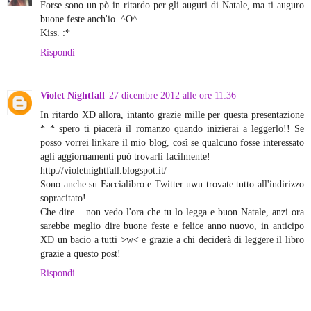
Forse sono un pò in ritardo per gli auguri di Natale, ma ti auguro
buone feste anch'io. ^O^
Kiss. :*
Rispondi
Violet Nightfall
27 dicembre 2012 alle ore 11:36
In ritardo XD allora, intanto grazie mille per questa presentazione
*_* spero ti piacerà il romanzo quando inizierai a leggerlo!! Se
posso vorrei linkare il mio blog, così se qualcuno fosse interessato
agli aggiornamenti può trovarli facilmente!
http://violetnightfall.blogspot.it/
Sono anche su Faccialibro e Twitter uwu trovate tutto all'indirizzo
sopracitato!
Che dire... non vedo l'ora che tu lo legga e buon Natale, anzi ora
sarebbe meglio dire buone feste e felice anno nuovo, in anticipo
XD un bacio a tutti >w< e grazie a chi deciderà di leggere il libro
grazie a questo post!
Rispondi