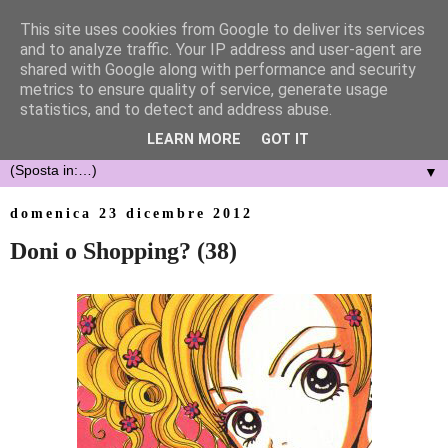
This site uses cookies from Google to deliver its services
and to analyze traffic. Your IP address and user-agent are
shared with Google along with performance and security
metrics to ensure quality of service, generate usage
statistics, and to detect and address abuse.
LEARN MORE
GOT IT
▼
domenica 23 dicembre 2012
Doni o Shopping? (38)