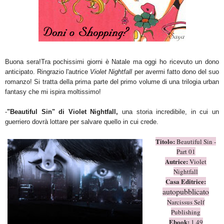
Buon
a sera
!Tra pochissimi giorni è Natale ma oggi ho ricevuto un dono
anticipato. Ringrazio l'autrice
Violet Nightfall
per avermi fatto dono del suo
romanzo! Si tratta della prima parte del primo volume di una trilogia urban
fantasy
che mi ispira moltissimo!
-
"Beautiful Sin" di
Violet Nightfall
,
una stor
ia incredibile
, in c
ui un
guerriero dovr
à lottare per salvare quello in cui crede.
Titolo:
Beautiful Sin
-
Part 01
Autrice:
Violet
Nightfall
Casa Editrice:
autopubblicato
Narcissus Self
Publishing
Eboo
k
:
1,49