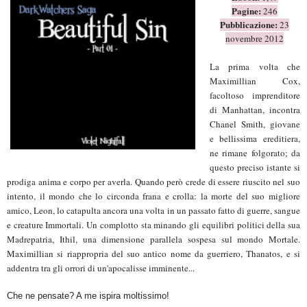
Pagine:
24
6
Pubblicazione:
23
nove
mbre 2012
La prima volta che
Maximillian Cox,
facoltoso imprenditore
di Manhattan, incontra
Chanel Smith, giovane
e bellissima ereditiera,
ne rimane folgorato; da
questo preciso istante si
prodiga anima e corpo per averla. Quando però crede di essere riuscito nel suo
intento, il mondo che lo circonda frana e crolla: la morte del suo migliore
amico, Leon, lo catapulta ancora una volta in un passato fatto di guerre, sangue
e creature Immortali. Un complotto sta minando gli equilibri politici della sua
Madrepatria, Ithil, una dimensione parallela sospesa sul mondo Mortale.
Maximillian si riappropria del suo antico nome da guerriero, Thanatos, e si
addentra tra gli orrori di un'apocalisse imminente...
Che ne pensate? A me ispira moltissimo!