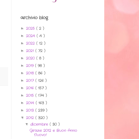
archivio blog
2025
( 2 )
►
2024
( 4 )
►
2022
( 12 )
►
2021
( 72 )
►
2020
( 8 )
►
2019
( 98 )
►
2018
( 86 )
►
2017
( 126 )
►
2016
( 157 )
►
2015
( 174 )
►
2014
( 163 )
►
2013
( 239 )
►
2012
( 320 )
▼
dicembre
( 30 )
▼
Grazie 2012 e Buon Anno
Nuovo!