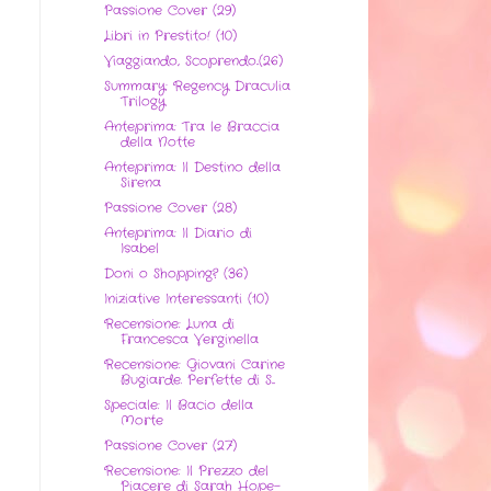
Passione Cover (29)
Libri in Prestito! (10)
Viaggiando, Scoprendo..(26)
Summary: Regency Draculia
Trilogy
Anteprima: Tra le Braccia
della Notte
Anteprima: Il Destino della
Sirena
Passione Cover (28)
Anteprima: Il Diario di
Isabel
Doni o Shopping? (36)
Iniziative Interessanti (10)
Recensione: Luna di
Francesca Verginella
Recensione: Giovani Carine
Bugiarde. Perfette di S...
Speciale: Il Bacio della
Morte
Passione Cover (27)
Recensione: Il Prezzo del
Piacere di Sarah Hope-