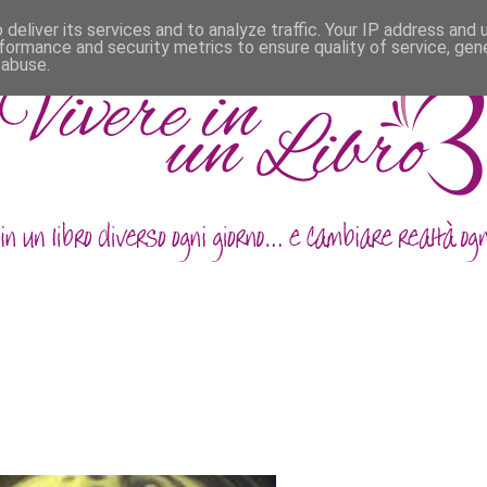
deliver its services and to analyze traffic. Your IP address and
formance and security metrics to ensure quality of service, ge
 abuse.