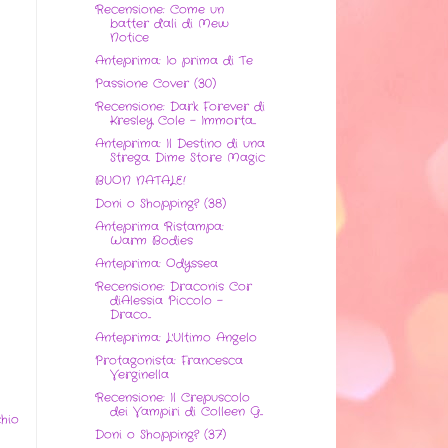
Recensione: Come un
batter d'ali di Mew
Notice
Anteprima: Io prima di Te
Passione Cover (30)
Recensione: Dark Forever di
Kresley Cole - Immorta...
Anteprima: Il Destino di una
Strega. Dime Store Magic
BUON NATALE!
Doni o Shopping? (38)
Anteprima Ristampa:
Warm Bodies
Anteprima: Odyssea
Recensione: Draconis Cor
diAlessia Piccolo -
Draco...
Anteprima: L'Ultimo Angelo
Protagonista: Francesca
Verginella
Recensione: Il Crepuscolo
dei Vampiri di Colleen G...
hio
Doni o Shopping? (37)