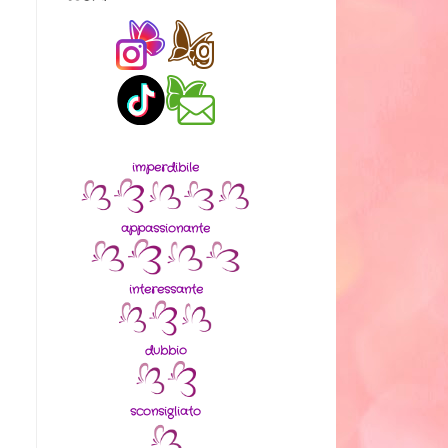
imperdibile
appassionante
interessante
dubbio
sconsigliato