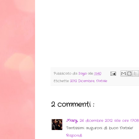
Pubblicato da
Saya
alle
11:40
Etichette:
2012 Dicembre
,
Natale
2 commenti :
..Mary..
26 dicembre 2012 alle ore 17:08
Tantissimi auguroni di buon Natale!
Rispondi