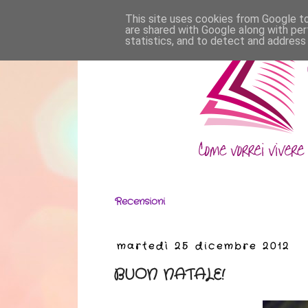
This site uses cookies from Google to 
are shared with Google along with per
statistics, and to detect and address
Recensioni
martedì 25 dicembre 2012
BUON NATALE!