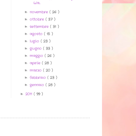
Wa...
novembre
( 26 )
►
ottobre
( 37 )
►
settembre
( 31 )
►
agosto
( 15 )
►
luglio
( 23 )
►
giugno
( 33 )
►
maggio
( 26 )
►
aprile
( 28 )
►
marzo
( 20 )
►
febbraio
( 23 )
►
gennaio
( 28 )
►
2011
( 99 )
►