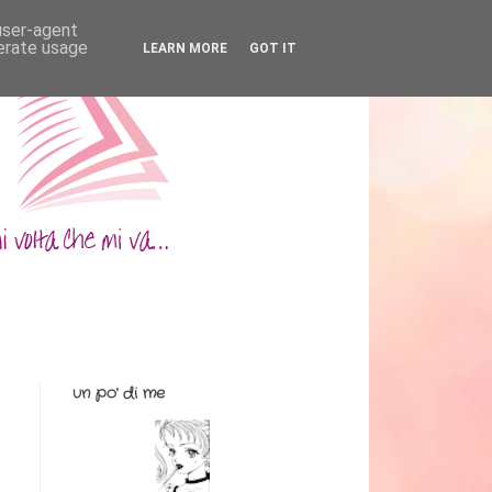
 user-agent
nerate usage
LEARN MORE
GOT IT
un po' di me