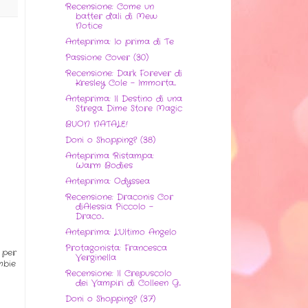
Recensione: Come un
batter d'ali di Mew
Notice
Anteprima: Io prima di Te
Passione Cover (30)
Recensione: Dark Forever di
Kresley Cole - Immorta...
Anteprima: Il Destino di una
Strega. Dime Store Magic
BUON NATALE!
Doni o Shopping? (38)
Anteprima Ristampa:
Warm Bodies
Anteprima: Odyssea
Recensione: Draconis Cor
diAlessia Piccolo -
Draco...
Anteprima: L'Ultimo Angelo
Protagonista: Francesca
 per
Verginella
mbie
Recensione: Il Crepuscolo
dei Vampiri di Colleen G...
Doni o Shopping? (37)