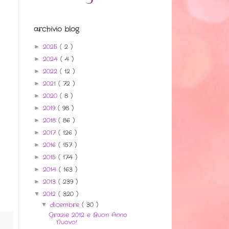
archivio blog
2025
( 2 )
►
2024
( 4 )
►
2022
( 12 )
►
2021
( 72 )
►
2020
( 8 )
►
2019
( 98 )
►
2018
( 86 )
►
2017
( 126 )
►
2016
( 157 )
►
2015
( 174 )
►
2014
( 163 )
►
2013
( 239 )
►
2012
( 320 )
▼
dicembre
( 30 )
▼
Grazie 2012 e Buon Anno
Nuovo!