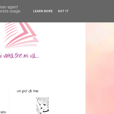
 user-agent
nerate usage
LEARN MORE
GOT IT
un po' di me
ratto