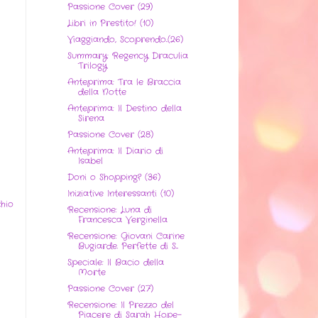
Passione Cover (29)
Libri in Prestito! (10)
Viaggiando, Scoprendo..(26)
Summary: Regency Draculia
Trilogy
Anteprima: Tra le Braccia
della Notte
Anteprima: Il Destino della
Sirena
Passione Cover (28)
Anteprima: Il Diario di
Isabel
Doni o Shopping? (36)
Iniziative Interessanti (10)
hio
Recensione: Luna di
Francesca Verginella
Recensione: Giovani Carine
Bugiarde. Perfette di S...
Speciale: Il Bacio della
Morte
Passione Cover (27)
Recensione: Il Prezzo del
Piacere di Sarah Hope-