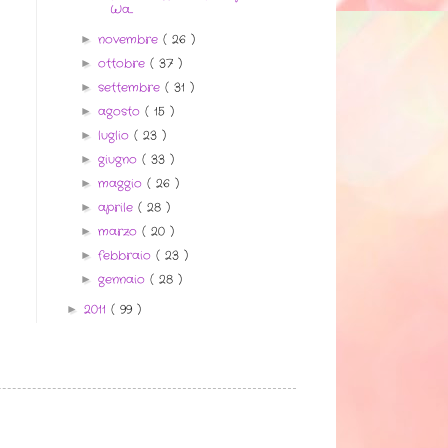
Wa...
novembre
( 26 )
►
ottobre
( 37 )
►
settembre
( 31 )
►
agosto
( 15 )
►
luglio
( 23 )
►
giugno
( 33 )
►
maggio
( 26 )
►
aprile
( 28 )
►
marzo
( 20 )
►
febbraio
( 23 )
►
gennaio
( 28 )
►
2011
( 99 )
►