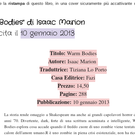
re la
ristampa
di questo libro, in una cover sicuramente più accattivante d
odies" di Isaac Marion
cita il
10 gennaio 2013
Titolo:
Warm Bodies
Autore:
Isaac Marion
Traduttrice:
Tiziana Lo Porto
Casa Editrice:
Fazi
Prezzo:
14,50
Pagine:
288
Pubblicazione:
10
g
ennaio 2013
La storia rende omaggio a Shakespeare ma anche ai grandi capolavori horror 
anni '70. Divertente, dark, forte di una scrittura acuminata e intelligente,
Bodies esplora cosa accade quando il freddo cuore di uno zombie viene tentat
calore dell'amore umano.R è uno zombie in piena crisi esistenziale, non ha ric