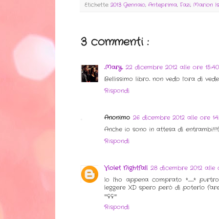
Etichette:
2013 Gennaio
,
Anteprima
,
Fazi
,
Marion I
3 commenti :
..Mary..
22 dicembre 2012 alle ore 15:40
Bellissimo libro.. non vedo l'ora di vedere
Rispondi
Anonimo
26 dicembre 2012 alle ore 14
Anche io sono in attesa di entrambi!!!f
Rispondi
Violet Nightfall
28 dicembre 2012 alle 
Io l'ho appena comprato *_* purtr
leggere XD spero però di poterlo fare
=çç=
Rispondi