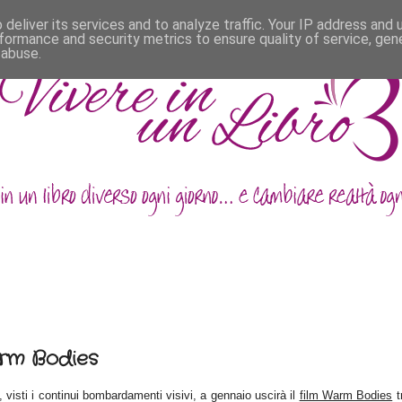
deliver its services and to analyze traffic. Your IP address and
formance and security metrics to ensure quality of service, ge
 abuse.
rm Bodies
visti i continui bombardamenti visivi, a gennaio uscirà il
film Warm Bodies
t