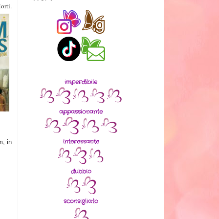
orti.
imperdibile
appassionante
interessante
,
m
in
dubbio
sconsigliato