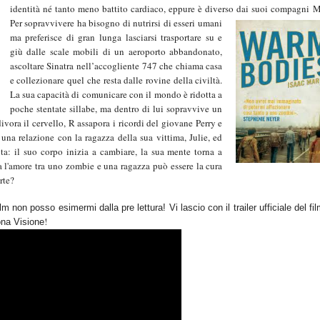
identità né tanto meno battito cardiaco, eppure è diverso dai suoi compagni M
Per sopravvivere ha bisogno di nutrirsi di esseri umani
ma preferisce di gran lunga lasciarsi trasportare su e
giù dalle scale mobili di un aeroporto abbandonato,
ascoltare Sinatra nell’accogliente 747 che chiama casa
e collezionare quel che resta dalle rovine della civiltà.
La sua capacità di comunicare con il mondo è ridotta a
poche stentate sillabe, ma dentro di lui sopravvive un
vora il cervello, R assapora i ricordi del giovane Perry e
 una relazione con la ragazza della sua vittima, Julie, ed
a: il suo corpo inizia a cambiare, la sua mente torna a
 l'amore tra uno zombie e una ragazza può essere la cura
rte?
ilm non posso esimermi dalla pre lettura!
Vi lascio con il trailer ufficiale del fil
!
na Visione