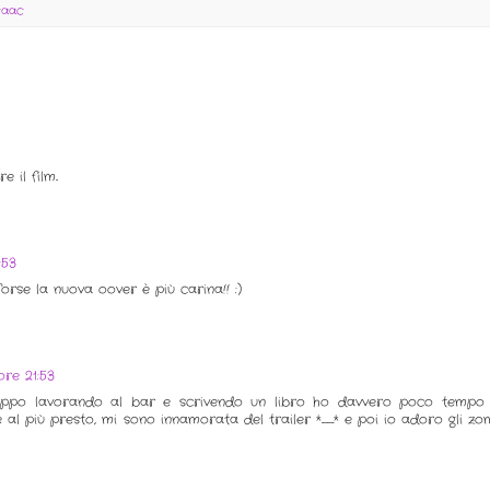
saac
 il film..
:53
orse la nuova oover è più carina!! :)
ore 21:53
oppo lavorando al bar e scrivendo un libro ho davvero poco tempo
 al più presto, mi sono innamorata del trailer *_* e poi io adoro gli zo