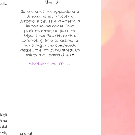
ella
Sono una lettrice appassionata
di romanzi in particolare
distopici e thriller e la Kinsella, a
lei non so rinunciare. Sono
particolarmente in fissa con
Edgar Allan Poe. Adoro fare
cardmaking. Amo tantissimo la
mia famiglia che comprende
anche i miei amici più stretti. Un
saluto a chi passa di qui♥
visualizza il mio profilo
degli
 Warm
o dal
ordi,
social