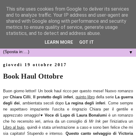
This site uses cookies from Google to deliver its services
and to analyze traffic. Your IP address and user-agent are
shared with Google along with performance and security
metrics to ensure quality of service, generate usage
statistics, and to detect and address abuse.
LEARN MORE
GOT IT
▼
giovedì 19 ottobre 2017
Book Haul Ottobre
Buon giorno lettori! Un book haul ricco per questo mese! Nuovo romanzo
per
Chiara Cilli
,
Il protetto degli inferi
,
quinto libro
della serie
La guerra
degli dei
, ambientata secoli dopo
La regina degli inferi
. Come sempre
ne aspettavo impaziente l'uscita e ringrazio Chiara per il gentile e
apprezzato omaggio!♥
Voce di Lupo di Laura Bonalumi
è un romanzo
che ho recensito ieri, arriva da un consiglio di
Mr Ink
per l'iniziativa un
Libro al buio
, quindi è stata un'estrazione a caso e sono ben felice che mi
sia capitato! Stupendo e intenso.
Questo canto selvaggio di Victoria