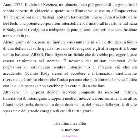
Anno 2575: il cielo di Kerenza, un pianeta poco più grande di un granello di
sabbia coperto di ghiaccio e sperduto nell'universo, si oscura all'improvviso.
Tra le esplosioni e le urla degli abitanti terrorizzati, una squadra d'assalto delle
BeiTech, una potente corporation interstellare, dà inizio all'invasione. Ed Ezra
e Kady, che si rivolgono a malapena la parola, sono costretti a cercare insieme
una via di fuga.
Alcuni giorni dopo, però, un mortale virus mutante inizia a diffondersi a bordo
di una delle navi sulle quali si trovano i due ragazzi e gli altri superstiti. Come
se non bastasse, AIDAN, l'intelligenza artificiale che dovrebbe proteggerli, pare
essersi trasformato nel nemico. E nessuno dei militari incaricati delle
operazioni di salvataggio sembra intenzionato a spiegare ciò che sta
accadendo. Quando Kady riesce ad accedere a informazioni strettamente
riservate, le è subito chiaro che l'unica persona che può aiutarla è anche l'unica
con la quale pensava non avrebbe più avuto nulla a che fare.
Attraverso un corposo dossier riservato composto da resoconti militari,
trascrizioni di interrogatori, rapporti medici, intercettazioni, email e tanto altro,
Illuminae ci parla, documento dopo documento, del prezzo della verità, di vite
spezzate e del grande coraggio di eroi di tutti i giorni.
The Illuminae Files
1. Illuminae
2. Gemina