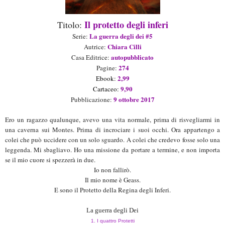
Il protetto degli inferi
Titolo:
La guerra degli dei #5
Seri
e
:
Chiara Cilli
Aut
rice
:
autopubblicato
Casa Editrice:
274
Pagine:
2,99
Ebook:
9,90
Cartaceo
:
9
ottobre 2017
Pubblicazione:
Ero un ragazzo qualunque, avevo una vita normale, prima di risvegliarmi in
una caverna sui Montes. Prima di incrociare i suoi occhi. Ora appartengo a
colei che può uccidere con un solo sguardo. A colei che credevo fosse solo una
leggenda. Mi sbagliavo. Ho una missione da portare a termine, e non importa
se il mio cuore si spezzerà in due.
Io non fallirò.
Il mio nome è Geass.
E sono il Protetto della Regina degli Inferi.
La guerra degli Dei
1. I quattro Protetti