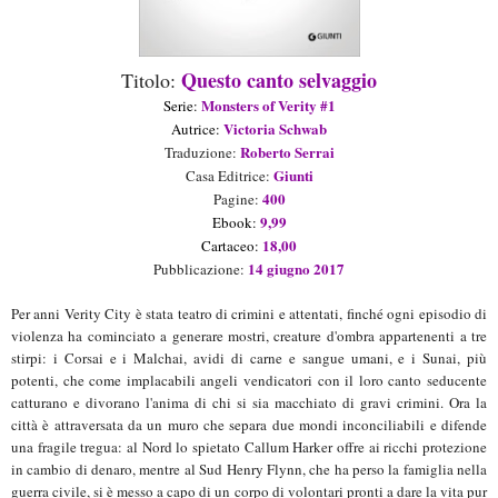
Questo canto selvaggio
Titolo:
Monsters of Verity #1
Serie:
Victoria Schwab
Autrice:
Roberto Serrai
Traduzione:
Giunti
Casa Editrice:
400
Pagine:
9,99
Ebook:
18,00
Cartaceo
:
14 giugno 2017
Pubblicazione:
Per anni Verity City è stata teatro di crimini e attentati, finché ogni episodio di
violenza ha cominciato a generare mostri, creature d'ombra appartenenti a tre
stirpi: i Corsai e i Malchai, avidi di carne e sangue umani, e i Sunai, più
potenti, che come implacabili angeli vendicatori con il loro canto seducente
catturano e divorano l'anima di chi si sia macchiato di gravi crimini. Ora la
città è attraversata da un muro che separa due mondi inconciliabili e difende
una fragile tregua: al Nord lo spietato Callum Harker offre ai ricchi protezione
in cambio di denaro, mentre al Sud Henry Flynn, che ha perso la famiglia nella
guerra civile, si è messo a capo di un corpo di volontari pronti a dare la vita pur