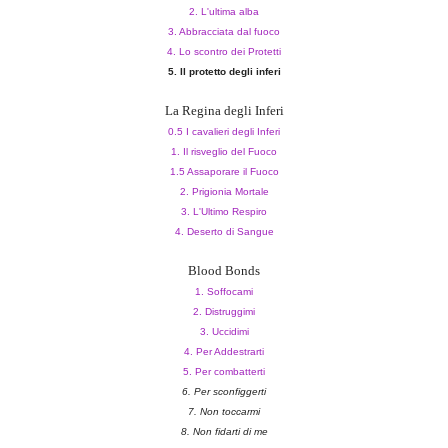
2. L'ultima alba
3. Abbracciata dal fuoco
4. Lo scontro dei Protetti
5. Il protetto degli inferi
La Regina degli Inferi
0.5 I cavalieri degli Inferi
1. Il risveglio del Fuoco
1.5 Assaporare il Fuoco
2. Prigionia Mortale
3. L'Ultimo Respiro
4. Deserto di Sangue
Blood Bonds
1. Soffocami
2. Distruggimi
3. Uccidimi
4. Per Addestrarti
5. Per combatterti
6. Per sconfiggerti
7. Non toccarmi
8. Non fidarti di me