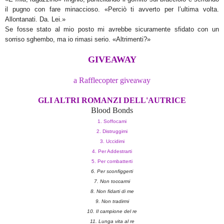
il pugno con fare minaccioso. «Perciò ti avverto per l’ultima volta.
Allontanati. Da. Lei.»
Se
fosse stato al mio posto mi avrebbe sicuramente sfidato con un
sorriso sghembo, ma io rimasi serio. «Altrimenti?»
GIVEAWAY
a Rafflecopter giveaway
GLI ALTRI ROMANZI DELL'AUTRICE
Blood Bonds
1. Soffocami
2. Distruggimi
3. Uccidimi
4. Per Addestrarti
5. Per combatterti
6. Per sconfiggerti
7. Non toccarmi
8. Non fidarti di me
9. Non tradirmi
10. Il campione del re
11. Lunga vita al re