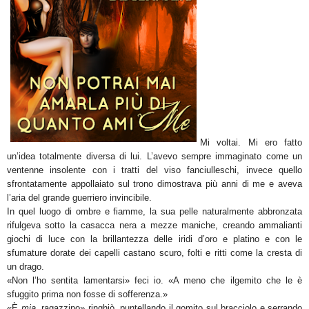
Mi voltai. Mi ero fatto
un’idea totalmente diversa di
lui. L’avevo sempre immaginato come un
ventenne insolente con i tratti del viso fanciulleschi, invece quello
sfrontatamente appollaiato sul trono dimostrava più anni di me e aveva
l’aria del grande guerriero invincibile.
In quel luogo di ombre e fiamme, la sua pelle naturalmente
abbronzata
rifulgeva sotto la casacca nera a mezze maniche, creando ammalianti
giochi di luce con la brillantezza delle iridi d’oro e platino e con le
sfumature dorate dei capelli castano scuro, folti e ritti come la cresta di
un drago.
«Non l’ho sentita lamentarsi» feci io. «A meno che il
gemito che le è
sfuggito prima non fosse di sofferenza.»
«È
mia
,
ragazzino» ringhiò, puntellando il gomito sul bracciolo e serrando