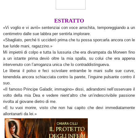
ESTRATTO
«Vi voglio e vi avrò» sentenziai con voce arrochita,
temporeggiando a un
centimetro dalle sue labbra per sentirla implorare.
«Sbagliato, perché ti ucciderò prima che tu possa
sporcarla ancora con le
tue luride mani, ragazzino.»
Mi impietrii di colpo e tutta la lussuria che era
divampata da Morwen fino
a un istante prima deviò oltre la mia spalla, su colui che era appena
intervenuto con l’arroganza unica che lo contraddistingueva.
Le liberai il polso e feci scivolare entrambe le mani sulle
sue curve,
tenendola ancora schiacciata contro la parete, l’inguine pulsante contro il
suo.
«Il famoso Principe Galadir, immagino» dissi, adirandomi
nell’osservare il
volto della mia Dea e vedere nient’altro che un’indescrivibile passione
rivolta al giovane dietro di me.
«E tu vuoi morire, visto che non hai capito che devi
immediatamente
allontanarti da lei.»