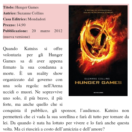
Titolo:
Hunger Games
Autrice:
Suzanne Collins
Casa Editrice:
Mondadori
Prezzo:
14,90
Pubblicazione:
20 marzo 2012
(nuova versione)
Quando Katniss si offre
volontaria per gli Hunger
Games sa di aver appena
firmato la sua condanna a
morte. È un reality show
organizzato dal governo con
una sola regola: nell’Arena
uccidi o muori. Ne sopravvive
uno solo, il più bravo, il più
forte, ma anche quello che si
conquista il pubblico, gli sponsor, l’audience. Katniss non
permetterà che ci vada la sua sorellina e farà di tutto per tornare da
lei. Da quando è nata ha lottato per vivere e lo farà anche questa
volta. Ma ci riuscirà a costo dell’amicizia e dell’amore?