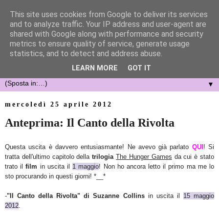
This site uses cookies from Google to deliver its services
and to analyze traffic. Your IP address and user-agent are
shared with Google along with performance and security
metrics to ensure quality of service, generate usage
statistics, and to detect and address abuse.
LEARN MORE
GOT IT
▼
mercoledì 25 aprile 2012
Anteprima: Il Canto della Rivolta
Questa uscita è davvero entusiasmante!
Ne avevo già parlato
QUI
!
Si
tratta dell'ultimo capitolo della
trilogia
The Hunger Games
da cui è stato
trato il
film
in
uscita il
1 maggio
! Non ho ancora letto il primo ma me lo
sto procurando in questi giorni! *__*
-
"Il Canto della Rivolta" di Suzanne Collins
in uscita il
15 maggio
2012
.