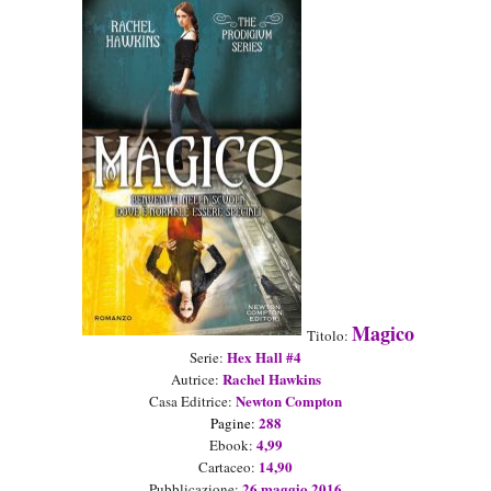
Magico
Titolo:
Hex Hall #4
Serie
:
Rachel Hawkins
Aut
rice
:
Newton Compton
Casa Editrice:
288
Pagine:
4
,99
Ebook:
1
4
,90
Cartaceo
:
26
maggio
2016
Pubblicazione: