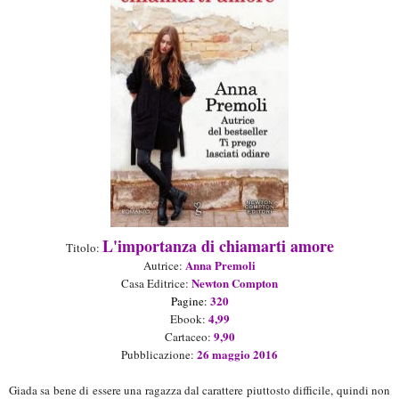
L'importanza di chiamarti amore
Titolo:
Anna Premoli
Aut
rice
:
N
ewton Compton
Casa Editrice:
3
2
0
Pagine:
4
,9
9
Ebook:
9
,9
0
Cartaceo
:
26
maggio
2016
Pubblicazione:
Giada sa bene di essere una ragazza dal carattere piuttosto difficile, quindi non