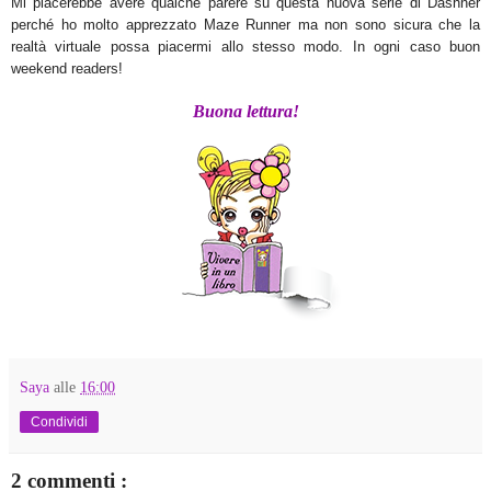
Mi piacerebbe avere qualch
e parere su questa nuova serie di Das
hner
perch
é ho molto apprezzato Maze Runner ma non sono
sicura che la
realtà virtuale
possa p
iacermi allo stesso modo.
In ogni caso buon
wee
kend readers!
Buona lettura!
Saya
alle
16:00
Condividi
2 commenti :