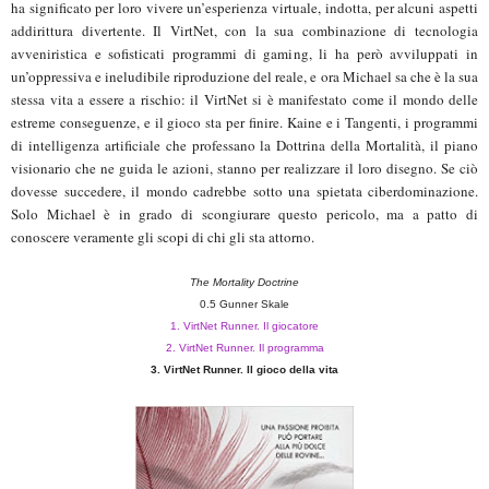
ha significato per loro vivere un’esperienza virtuale, indotta, per alcuni aspetti
addirittura divertente. Il VirtNet, con la sua combinazione di tecnologia
avveniristica e sofisticati programmi di gaming, li ha però avviluppati in
un’oppressiva e ineludibile riproduzione del reale, e ora Michael sa che è la sua
stessa vita a essere a rischio: il VirtNet si è manifestato come il mondo delle
estreme conseguenze, e il gioco sta per finire. Kaine e i Tangenti, i programmi
di intelligenza artificiale che professano la Dottrina della Mortalità, il piano
visionario che ne guida le azioni, stanno per realizzare il loro disegno. Se ciò
dovesse succedere, il mondo cadrebbe sotto una spietata ciberdominazione.
Solo Michael è in grado di scongiurare questo pericolo, ma a patto di
conoscere veramente gli scopi di chi gli sta attorno.
The Mortality Doctrine
0.5 Gunner Skale
1. VirtNet Runner. Il giocatore
2. VirtNet Runner. Il programma
3. VirtNet Runner. Il gioco della vita