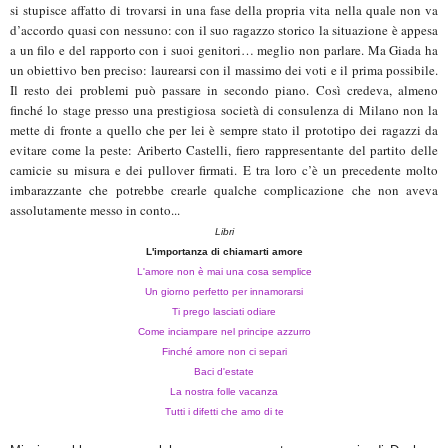
si stupisce affatto di trovarsi in una fase della propria vita nella quale non va
d’accordo quasi con nessuno: con il suo ragazzo storico la situazione è appesa
a un filo e del rapporto con i suoi genitori… meglio non parlare. Ma Giada ha
un obiettivo ben preciso: laurearsi con il massimo dei voti e il prima possibile.
Il resto dei problemi può passare in secondo piano. Così credeva, almeno
finché lo stage presso una prestigiosa società di consulenza di Milano non la
mette di fronte a quello che per lei è sempre stato il prototipo dei ragazzi da
evitare come la peste: Ariberto Castelli, fiero rappresentante del partito delle
camicie su misura e dei pullover firmati. E tra loro c’è un precedente molto
imbarazzante che potrebbe crearle qualche complicazione che non aveva
assolutamente messo in conto...
Libri
L'importanza di chiamarti amore
L'amore non è mai una cosa semplice
Un giorno perfetto per innamorarsi
Ti prego lasciati odiare
Come inciampare nel principe azzurro
Finché amore non ci separi
Baci d'estate
La nostra folle vacanza
Tutti i difetti che amo di te