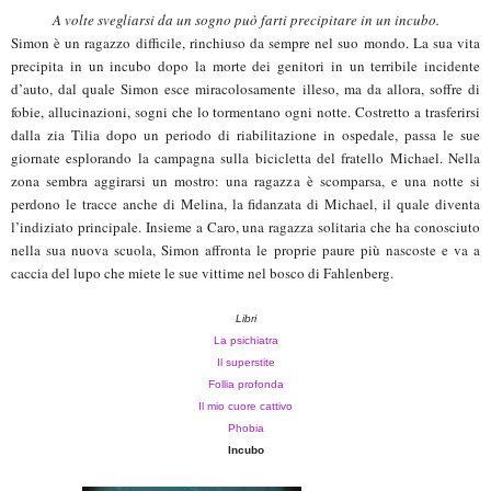
A vol
te svegliarsi da un sogno può farti precipitare in un incubo.
Simon è un ragazzo difficile, rinchiuso da sempre nel suo mondo. La sua vita
precipita in un incubo dopo la morte dei genitori in un terribile incidente
d’auto, dal quale Simon esce miracolosamente illeso, ma da allora, soffre di
fobie, allucinazioni, sogni che lo tormentano ogni notte. Costretto a trasferirsi
dalla zia Tilia dopo un periodo di riabilitazione in ospedale, passa le sue
giornate esplorando la campagna sulla bicicletta del fratello Michael. Nella
zona sembra aggirarsi un mostro: una ragazza è scomparsa, e una notte si
perdono le tracce anche di Melina, la fidanzata di Michael, il quale diventa
l’indiziato principale. Insieme a Caro, una ragazza solitaria che ha conosciuto
nella sua nuova scuola, Simon affronta le proprie paure più nascoste e va a
caccia del lupo che miete le sue vittime nel bosco di Fahlenberg.
Libri
La psichiatra
Il superstite
Follia profonda
Il mio cuore cattivo
Phobia
Incubo