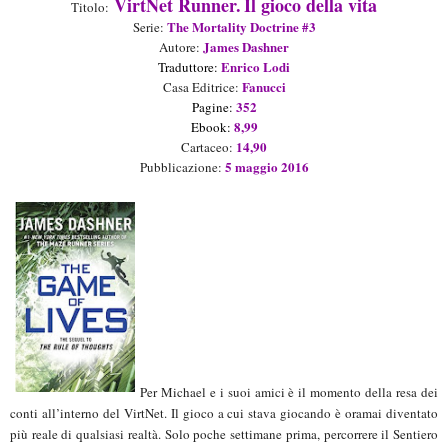
VirtNet Runner.
Il gioco della vita
Titolo:
The Mortality Doctrine
#
3
Seri
e
:
James Dashner
Aut
or
e
:
E
nrico Lodi
Tradutt
or
e:
Fanucci
Casa Editrice:
352
Pagine:
8
,9
9
Ebook
:
1
4
,
9
0
Cartaceo
:
5
maggio
2016
Pubblicazione:
Per Michael e i suoi amici è il momento della resa dei
conti all’interno del VirtNet. Il gioco a cui stava giocando è oramai diventato
più reale di qualsiasi realtà. Solo poche settimane prima, percorrere il Sentiero