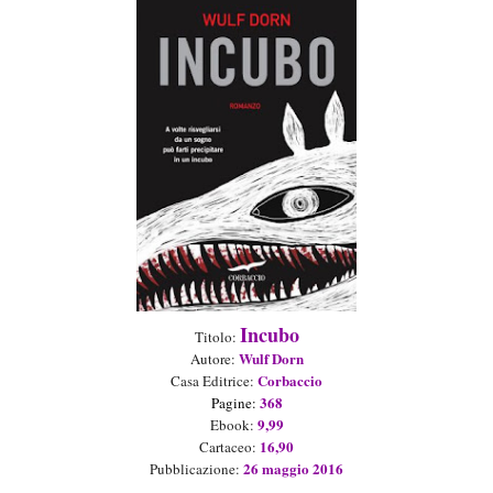
Incubo
Titolo:
Wulf Dorn
Aut
or
e
:
Corbaccio
Casa Editrice:
368
Pagine:
9
,99
Ebook:
1
6
,90
Cartaceo
:
2
6
maggio
2016
Pubblicazione: