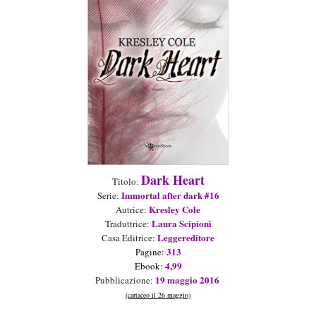
Dark Heart
Titolo:
Imm
ortal after dar
k
#
16
Serie
:
Kresl
ey Cole
Aut
rice
:
Laura Scipioni
Traduttric
e
:
Leggereditore
Casa Editrice:
313
Pagine:
4
,9
9
Ebook:
19
maggio
2016
Pubblicazione:
(cartaceo il 26
maggio)