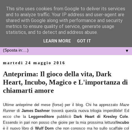
This site uses cookies from Google to deliver its services
and to analyze traffic. Your IP address and user-agent are
shared with Google along with performance and security
metrics to ensure quality of service, generate usage
statistics, and to detect and address abuse.
LEARN MORE
GOT IT
▼
martedì 24 maggio 2016
Anteprima: Il gioco della vita, Dark
Heart, Incubo, Magico e L'importanza di
chiamarti amore
Ultime anteprime del mese (forse) per il blog. Chi ha apprezzato
Maze
Runner
di
James Dashner
troverà
questa nuova trilogia imperdibile
!
Ed
ecco che la
Leggereditore
pubblicò
Dark Heart di Kresley Cole
.
Essendo in pari non posso che gioire per la mia prossima lettura!
Incubo
è il nuovo libro di
Wulf Dorn
che non conosco ma ho sullo scaffale col