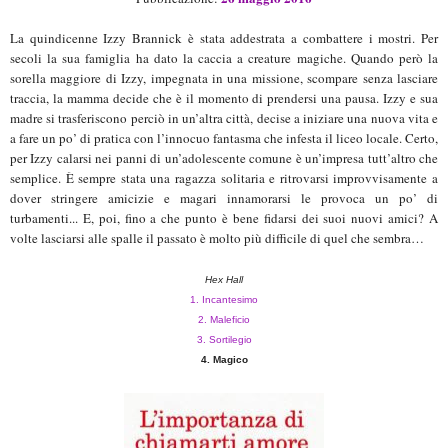
La quindicenne Izzy Brannick è stata addestrata a combattere i mostri. Per
secoli la sua famiglia ha dato la caccia a creature magiche. Quando però la
sorella maggiore di Izzy, impegnata in una missione, scompare senza lasciare
traccia, la mamma decide che è il momento di prendersi una pausa. Izzy e sua
madre si trasferiscono perciò in un’altra città, decise a iniziare una nuova vita e
a fare un po’ di pratica con l’innocuo fantasma che infesta il liceo locale. Certo,
per Izzy calarsi nei panni di un’adolescente comune è un’impresa tutt’altro che
semplice. È sempre stata una ragazza solitaria e ritrovarsi improvvisamente a
dover stringere amicizie e magari innamorarsi le provoca un po’ di
turbamenti... E, poi, fino a che punto è bene fidarsi dei suoi nuovi amici? A
volte lasciarsi alle spalle il passato è molto più difficile di quel che sembra…
Hex Hall
1. Incantesimo
2. Maleficio
3. Sortilegio
4. M
agi
co