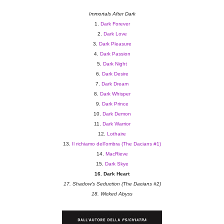
Immortals After Dark
1.
Dark Forever
2.
Dark Love
3.
Dark Pleasure
4.
Dark Passion
5.
Dark Night
6.
Dark Desire
7.
Dark Dream
8.
Dark Whisper
9.
Dark Prince
10.
D
ar
k Demon
11.
Dark Warrior
12.
Lothaire
13.
Il richiamo dell'ombra (The Dacians #1)
14.
Mac
Rieve
15.
Dark Skye
16.
Dark Heart
17. Shadow's Seduction (The Dacians #2)
18. Wicked Abyss