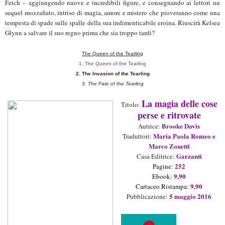
Fetch – aggiungendo nuove e incredibili figure, e consegnando ai lettori un
sequel mozzafiato, intriso di magia, amore e mistero che pioveranno come una
tempesta di spade sulle spalle della sua indimenticabile eroina. Riuscirà Kelsea
Glynn a salvare il suo regno prima che sia troppo tardi?
The
Queen of the Tearling
1.
The Queen of the Tearling
2.
The Invasion of the Tearling
3. The Fate of the Tearling
La magia delle cose
Titolo:
perse e ritrovate
Brooke Davis
Aut
rice
:
Maria Paola Romeo e
Traduttori
:
Marco Zonetti
Garzanti
Casa Editrice:
252
Pagine:
9,90
Ebook:
9,90
Cartaceo Ristampa
:
5 maggio
2016
Pubblicazione: