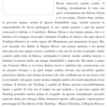
Rossa muoverà guerra contro il
Tearling, invadendone le terre con
gravi conseguenze per Kelsea Glynn
e il suo reame. Giorno dopo giorno,
la giovane regina, eroina di questa formidabile saga, sentirà crescere la
responsabilità di dover proteggere il suo amato popolo e per far questo
conoscerà il dolore e il sacrificio. Kelsea Glynn è una regina giusta, che si è
battuta con coraggio, riuscendo a fermare il traffico di schiavi che ogni mese il
Tearling tributava al vicino regno del Mortmesne, per mantenere la pace. Ma,
così facendo, ha sfidato la Regina Rossa, una donna spietata i cui poteri
derivano da una magia oscura e terribile e che ora ha inviato il proprio orrido
esercito nelle terre di Kelsea, seminando il terrore: niente sembra riuscire a
fermare l’avanzata delle sue truppe formidabili e impavide. Ma mano a mano
che l’esercito Mort si avvicina, Kelsea riesce a stabilire una connessione con
un passato lontano e in quel tempo sembra trovare una possibile quanto
pericolosa alleata: una donna di nome Lily che combatte per la sua stessa vita
in un mondo nel quale essere donna somiglia molto all’essersi macchiati di un
crimine. Il destino del Tearling e quello di Kelsea paiono inscindibilmente
legati a quello di Lily ma il tempo sta per scadere e la giovane regina del
Tearling potrebbe morire prima di scoprirlo. In questo straordinario secondo
capitolo della sua trilogia, Erika Johansen riporta sulle pagine i meravigliosi
personaggi di The Queen of the Tearling – Mazza Chiodata, la Regina Rossa e