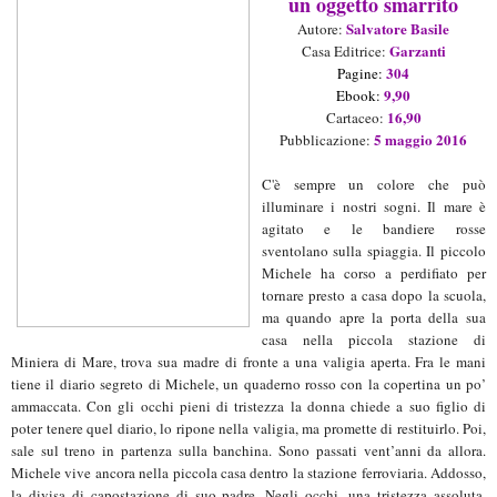
un oggetto smarrito
Salvatore Basile
Aut
ore
:
Garzanti
Casa Editrice:
304
Pagine:
9
,9
0
Ebook:
16,90
Cartaceo
:
5 maggio
2016
Pubblicazione:
C'è sempre un colore che può
illuminare i nostri sogni.
Il mare è
agitato e le bandiere rosse
sventolano sulla spiaggia. Il piccolo
Michele ha corso a perdifiato per
tornare presto a casa dopo la scuola,
ma quando apre la porta della sua
casa nella piccola stazione di
Miniera di Mare, trova sua madre di fronte a una valigia aperta. Fra le mani
tiene il diario segreto di Michele, un quaderno rosso con la copertina un po’
ammaccata. Con gli occhi pieni di tristezza la donna chiede a suo figlio di
poter tenere quel diario, lo ripone nella valigia, ma promette di restituirlo. Poi,
sale sul treno in partenza sulla banchina. Sono passati vent’anni da allora.
Michele vive ancora nella piccola casa dentro la stazione ferroviaria. Addosso,
la divisa di capostazione di suo padre. Negli occhi, una tristezza assoluta,