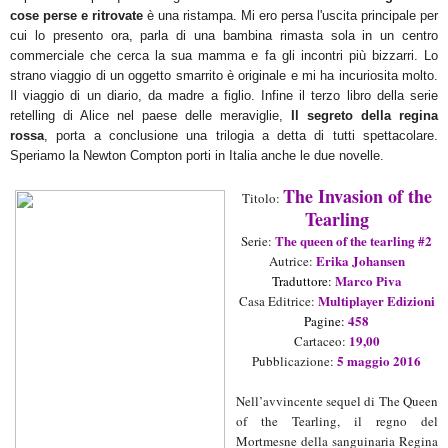
cose perse e ritrovate
è una ristampa
.
Mi ero persa l'uscita principale per
cui lo presento
ora
, parla di una ba
mbina
rimasta
sola in un centro
commerciale che cerca la sua mamma e fa gli incontri più bizzarri
.
Lo
strano viaggio di un oggetto smarrito
è or
i
ginale e mi ha incuriosita molto.
Il viaggio di un diario
, da madre a figlio. Infine il terzo libro della se
rie
retelling
di Alice nel paese delle meraviglie,
Il segreto della regina
rossa
, porta a conclusione
una trilogia a detta di tutti spettacolare.
Speriamo la Newton
Compton porti
in Italia anche le due novelle.
The
I
nvasion of
th
e
Titolo:
T
earling
The q
ueen of the tearling
#
2
Serie:
E
rika Johansen
Aut
rice
:
Marco Pi
v
a
Tradutt
or
e:
M
ult
iplayer
Edizioni
Casa Editrice:
458
Pagine:
19,00
Cartaceo
:
5 maggio
2016
Pubblicazione:
Nell’avvincente sequel di The Queen
of the Tearling, il regno del
Mortmesne della sanguinaria Regina