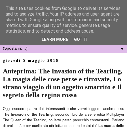
This site uses cookies from Google to deliver its services
and to analyze traffic. Your IP address and user-agent are
shared with Google along with performance and security
metrics to ensure quality of service, generate usage
statistics, and to detect and address abuse.
LEARN MORE
GOT IT
▼
giovedì 5 maggio 2016
Anteprima: The Invasion of the Tearling,
La magia delle cose perse e ritrovate, Lo
strano viaggio di un oggetto smarrito e Il
segreto della regina rossa
Oggi escono quattro libri interessanti e che vorrei leggere, anche se
su
The Invasion of the Tearling
, se
condo libro della serie edita Multiplayer
The Queen of the Tearling, ho letto parer
i parecchio contrastanti.
Parlano
di proliss
ità e per quello sto già lottando contro
Lestat ò.ò
La magia delle