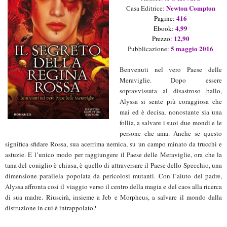
Newton Compton
Casa Editrice:
416
Pagine:
4,99
Ebook:
12,90
Prezzo:
5 maggio
2016
Pubblicazione:
Benvenuti nel vero Paese delle
Meraviglie. Dopo essere
sopravvissuta al disastroso ballo,
Alyssa si sente più coraggiosa che
mai ed è decisa, nonostante sia una
follia, a salvare i suoi due mondi e le
persone che ama.
Anche se questo
significa sfidare Rossa, sua acerrima nemica, su un campo minato da trucchi e
astuzie. E l’unico modo per raggiungere il Paese delle Meraviglie, ora che la
tana del coniglio è chiusa,
è quello di attraversare il Paese dello Specchio, una
dimensione parallela popolata da pericolosi mutanti. Con l’aiuto del padre,
Alyssa affronta così il viaggio verso il centro della magia e del caos alla
ricerca
di sua madre. Riuscirà, insieme a Jeb e Morpheus, a salvare il mondo dalla
distruzione in cui è intrappolato?