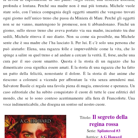
profonda e lontana. Perché sua madre non è mai più tornata. Michele vuole
stare solo, con l’unica compagnia degli oggetti smarriti che vengono trovati
ogni giorno nell’unico treno che passa da Miniera di Mare. Perché gli oggetti
non se ne vanno, mantengono le promesse, non ti abbandonano. Finché un
giorno, sullo stesso treno che aveva portato via sua madre, incastrato tra due
sedili, Michele ritrova il suo diario. Non sa come sia possibile, ma Michele
sente che è sua madre che l’ha lasciato lì. Per lui. E c’è solo una persona che
può aiutarlo: Elena, una ragazza folle e imprevedibile come la vita, che lo
spinge a salire su quel treno e ad andare a cercare la verità. E, forse, anche una
cura per il suo cuore smarrito. Questa è la storia di un ragazzo che ha
dimenticato cosa significa essere amati. È la storia di una ragazza che ha fatto
un patto della felicità, nonostante il dolore. È la storia di due anime che
riescono a colorarsi a vicenda per affrontare la vita senza arrendersi mai.
Salvatore Basile ci regala una favola piena di magia, emozione e speranza. Un
caso editoriale che ha subito conquistato il cuore di tutte le case editrici del
mondo, che se lo sono conteso acerrimamente alla fiera di Francoforte. Una
voce indimenticabile, che disegna un sorriso sul nostro cuore.
Il segreto della
Titolo:
regina rossa
S
plintered
#3
Serie:
A G Howard
Aut
rice
: