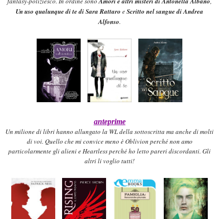
fa
ntasy-
poliziesco. In ordine sono
A
mori e altri misteri di Antonella Albano
,
Un uso qualunque di te di Sara Rattaro
e
Scritto nel sangue di A
ndrea
Alfonso
.
anteprime
Un milione di
libri
h
anno allungato la WL della sottoscritta ma anche di molti
di voi.
Quello che mi convice meno è Oblivion perché non amo
particolarme
nte gli alieni
e Heartless
perché
ho letto pareri discordanti. Gli
altri li voglio tutti
!