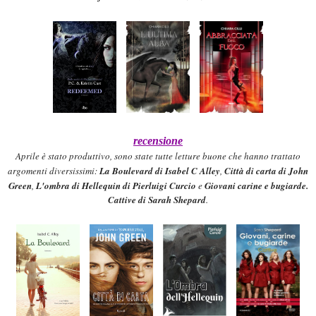
recensione
A
prile
è stato produttivo
,
sono state tutte letture buone
che hanno trattato
argomenti diversissimi
:
La Boulevard
di
Isabel C Alley
,
C
ittà di carta
di
John
Green
,
L'ombra di Hell
equin
di
Pierluigi Curcio
e
Giovani carine e bugiarde
.
Cattive di Sarah Shepard
.