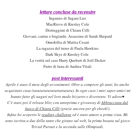
letture concluse da recensire
Inganno di Sagara Lu
x
MacRieve di Kresley Cole
Distruggim
i di Chiara Cilli
Giovani, carine e bugiarde. Assassine di Sarah Shepard
Omofollia di Mattia Cesari
La ragazza del treno di Paula Hawkins
Dark Skye di Kresley Cole
La verità sul caso Harry Quebert di Joël Dicker
Furto di luna di Andrea Vitali
post interessanti
Aprile è stato il mese degli avvenimenti. Oltre a compiere gli anni, ho anche
acquistato casa (tututuruturututtuttuturu). In ogni caso i miei super amici mi
hanno fatto gli auguri nel loro modo bizzarro e divertente. Vi adoro♥
C'è stato poi il release bli
tz con anteprima e givea
wa
y
di
Abbracciata dal
fuoco di
Chiara C
i
lli
(grazie ancora per
gli eboo
k!).
Infine h
o scoperto le
reading challenge
ed è stato amore a prima vista. Mi
sono iscritta a due della tante che girano sul web, la prima basata sul gioco
Trivial Pursuit e la seconda sulle Olimpiadi.