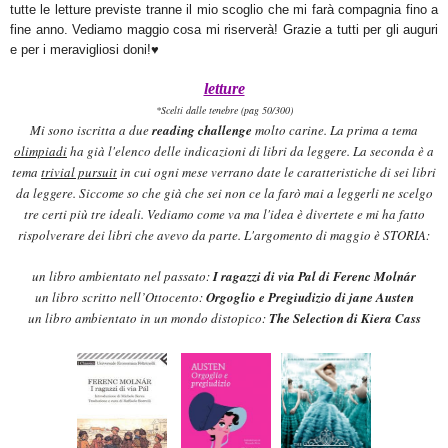
tutt
e
le letture previste
t
ranne
il mio scoglio che
mi farà compagnia f
ino a
fine anno.
Vediamo maggio cosa mi riserver
à! Grazie a tutti per gli auguri
e per i meravigliosi doni!
♥
letture
*Scelti dalle tenebre (pag 50/300)
Mi s
ono iscritta a due
reading challe
n
ge
molto carine.
La prima a tema
olimpiad
i
ha già l'elenco de
lle indicazioni di libr
i da leggere. La seconda è a
tema
trivial pursui
t
in cui
ogni mese verrano
date le caratteristiche di sei l
ibri
da leggere. Siccome so che già che sei non ce la
farò mai a leggerli ne scelgo
tre certi
più
tre
ideali
. Vediamo
come va ma l'idea è divertete
e m
i ha fatto
rispolverare dei libri che avevo da parte.
L
'argomento
di
maggio è STORIA
:
un libro ambientato nel passato:
I ragazzi di via Pal di Ferenc Molná
r
un libro scritto nell’Ottocento:
Orgoglio e Pregiudizio di jane Austen
un libro ambientato in un mondo distopico:
The Selection di Kiera Cass