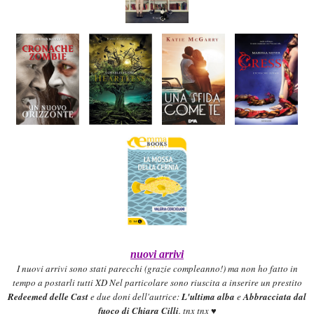
nuovi arrivi
I nuovi arrivi sono stati parecchi (grazie com
pleanno!)
ma
non h
o
fatto in
tem
po a
postarli tutti XD
Nel particolare sono riusc
ita a
i
nseri
re
un prestito
R
e
deemed d
elle Cast
e due doni dell'a
utrice:
L'ultima alba
e
Abbracciat
a dal
fuoco di Chiara C
illi
. tnx tnx ♥