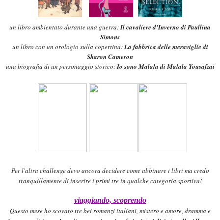
un libro ambientato durante una guerra:
Il cavaliere d'Inverno di Paullina
S
imons
un libro con un orologio sulla copertina:
La fabbrica delle meraviglie di
Sharon Cameron
una biografia di un personaggio storico:
Io son
o
Malala di
Malala
Yo
usa
fzai
Per l'altra challenge devo ancora decidere come abbinare i libri ma credo
tranquillamente di inserire i primi tre in qualche categoria sportiva!
viaggiando, scoprendo
Quest
o
mese ho scovato tre be
i
romanzi
italiani, mistero e amore, dramma e