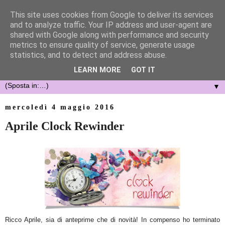
This site uses cookies from Google to deliver its services
and to analyze traffic. Your IP address and user-agent are
shared with Google along with performance and security
metrics to ensure quality of service, generate usage
statistics, and to detect and address abuse.
LEARN MORE
GOT IT
▼
mercoledì 4 maggio 2016
Aprile Clock Rewinder
Ricco Ap
rile, s
ia di anteprime che di novità!
In compenso ho
terminato