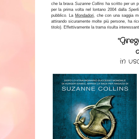
che la brava
Suzanne
Collins
ha scritto per un p
per la prima
volta
nel lontano 2004 dalla
Sperl
pubblico. La
Mondadori
, che con una saggia m
attirando sicuramente molte più persone, ha ri
t
itolo).
Effet
tivamente la trama ri
sulta interessante
"Greg
in us