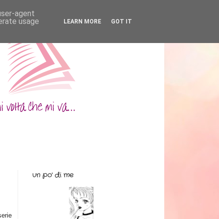
 user-agent
nerate usage
LEARN MORE
GOT IT
un po' di me
serie