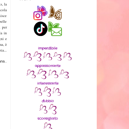
s, la
ccola
nisce
pelle
a per
la in
gni e
ma, è
imperdibile
ia...
na..
appassionante
interessante
dubbio
sconsigliato