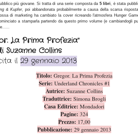
ubblico più giovane. Si tratta di una serie composta da
5 libri
,
è stata pubbl
ing & Kupfer
,
poi abbandonata probabilmente a causa della scarsa risposta
ossa di marketing ha cambiato la cover ricreando l'atmosfera Hunger Gam
cominciato a stampar
la pa
rten
do
da questo primo volume (e cambiandogli p
u
......
or. La Prima Profezia"
di Suzanne Collins
cita il
29 gennaio 2013
Titolo:
Gregor. La Prima Profezia
Serie:
Underland Chronicles #1
Autrice:
Suzanne Collins
Traduttrice:
Simona Brogli
Casa Editrice:
Mondadori
Pagine:
324
Prezzo:
17,00
Pubblicazione:
29 gennaio 2013