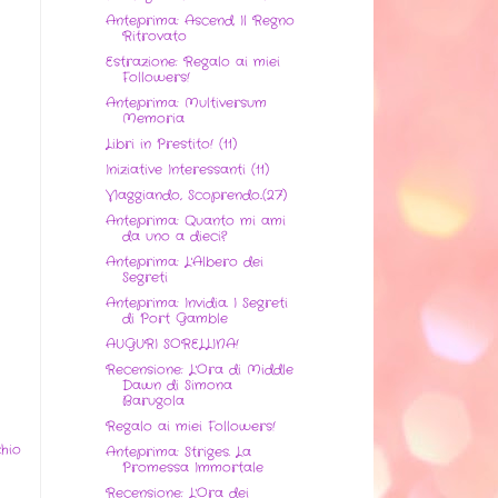
Anteprima: Ascend. Il Regno
Ritrovato
Estrazione: Regalo ai miei
Followers!
Anteprima: Multiversum
Memoria
Libri in Prestito! (11)
Iniziative Interessanti (11)
VIaggiando, Scoprendo..(27)
Anteprima: Quanto mi ami
da uno a dieci?
Anteprima: L'Albero dei
Segreti
Anteprima: Invidia. I Segreti
di Port Gamble
AUGURI SORELLINA!
Recensione: L'Ora di Middle
Dawn di Simona
Barugola
Regalo ai miei Followers!
hio
Anteprima: Striges. La
Promessa Immortale
Recensione: L'Ora dei