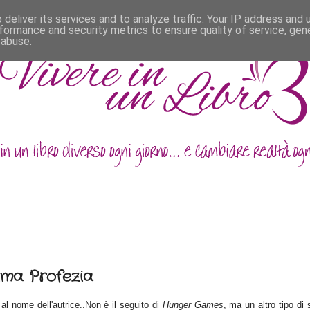
deliver its services and to analyze traffic. Your IP address and
formance and security metrics to ensure quality of service, ge
 abuse.
ima Profezia
 al nome dell'a
ut
rice..Non è il seguito di
Hunger Games
, ma un altro tipo di 