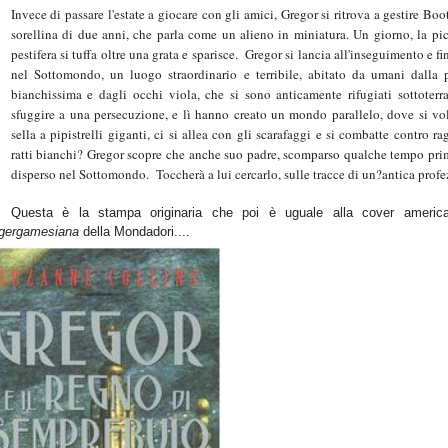
Invece di passare l'estate a giocare con gli amici, Gregor si ritrova a gestire Boot
sorellina di due anni, che parla come un alieno in miniatura. Un giorno, la pi
pestifera si tuffa oltre una grata e sparisce. Gregor si lancia all'inseguimento e fi
nel Sottomondo, un luogo straordinario e terribile, abitato da umani dalla 
bianchissima e dagli occhi viola, che si sono anticamente rifugiati sottoterr
sfuggire a una persecuzione, e lì hanno creato un mondo parallelo, dove si vo
sella a pipistrelli giganti, ci si allea con gli scarafaggi e si combatte contro ra
ratti bianchi? Gregor scopre che anche suo padre, scomparso qualche tempo pri
disperso nel Sottomondo. Toccherà a lui cercarlo, sulle tracce di un?antica profez
Questa è la stampa originaria che poi è uguale alla cover america
gergamesiana
della Mondadori....