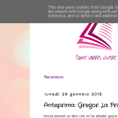
This site uses cookies from Google to 
are shared with Google along with per
statistics, and to detect and address
Recensioni
lunedì 28 gennaio 2013
Anteprima: Gregor. La Pr
Uscirà domani un libro che mi ha attratto grazie