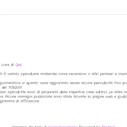
a cura di
Gek
ti. È vietato riprodurre materiale come recensioni o altri pensieri e inizi
iornalistica in quanto viene aggiornato senza alcuna periodicità. Non p
del 7.03.2001.
ibri riprodotte sono di proprietà delle rispettive case editrici. Le altre 
a. Alcune immagini pubblicate sono state trovate su pagine web e giudic
gramma di affiliazione