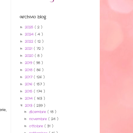
archivio blog
2025
( 2 )
►
2024
( 4 )
►
2022
( 12 )
►
2021
( 72 )
►
2020
( 8 )
►
2019
( 98 )
►
2018
( 86 )
►
2017
( 126 )
►
2016
( 157 )
►
2015
( 174 )
►
2014
( 163 )
►
2013
( 239 )
▼
erie,
dicembre
( 18 )
►
novembre
( 24 )
►
ottobre
( 31 )
►
►