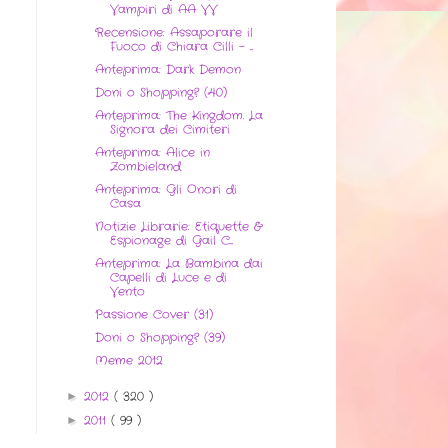
Vampiri di AA VV
Recensione: Assaporare il
Fuoco di Chiara Cilli - ...
Anteprima: Dark Demon
Doni o Shopping? (40)
Anteprima: The Kingdom. La
Signora dei Cimiteri
Anteprima: Alice in
Zombieland
Anteprima: Gli Onori di
Casa
Notizie Librarie: Etiquette &
Espionage di Gail C...
Anteprima: La Bambina dai
Capelli di Luce e di
Vento
Passione Cover (31)
Doni o Shopping? (39)
Meme 2012
2012
( 320 )
►
2011
( 99 )
►