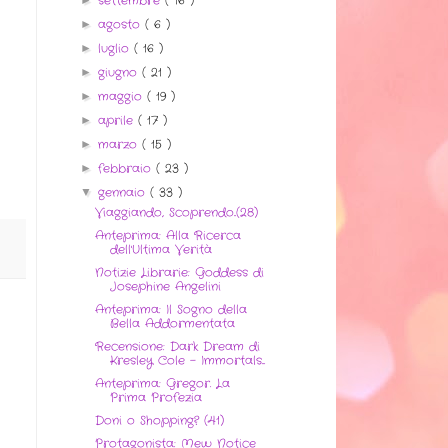
settembre
( 16 )
agosto
( 6 )
►
luglio
( 16 )
►
giugno
( 21 )
►
maggio
( 19 )
►
aprile
( 17 )
►
marzo
( 15 )
►
febbraio
( 23 )
►
gennaio
( 33 )
▼
Viaggiando, Scoprendo..(28)
Anteprima: Alla Ricerca
dell'Ultima Verità
Notizie Librarie: Goddess di
Josephine Angelini
Anteprima: Il Sogno della
Bella Addormentata
Recensione: Dark Dream di
Kresley Cole - Immortals...
Anteprima: Gregor. La
Prima Profezia
Doni o Shopping? (41)
Protagonista: Mew Notice