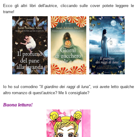
Ecco
gli altri libri dell'autrice
, cliccando sulle cover potete leggere le
tra
me!
Io ho sul comodino
"
Il giardino dei raggi di lun
a"
, voi avete letto qualche
altro romanzo di quest'autrice
? Me
li con
sigliate?
Buona lettura!