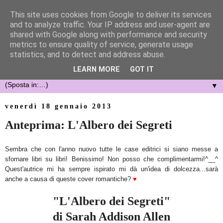
This site uses cookies from Google to deliver its services
and to analyze traffic. Your IP address and user-agent are
shared with Google along with performance and security
metrics to ensure quality of service, generate usage
statistics, and to detect and address abuse.
LEARN MORE
GOT IT
▼
venerdì 18 gennaio 2013
Anteprima: L'Albero dei Segreti
Sembra che con l'anno nuovo tutte le case editrici si siano messe a
sfornare libri su libri! Benissimo! Non posso che complimentarmi!^__^
Quest'autrice mi ha sempre ispirato mi dà un'idea di dolcezza...
sar
à
anche a causa di que
ste cover romantiche?
♥
"L'Albero dei Segreti"
di Sarah Addison Allen