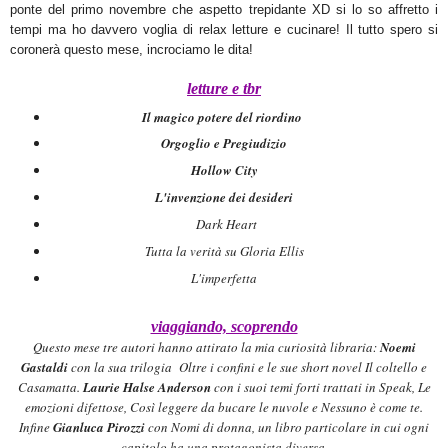
ponte d
el primo novembre che aspetto tre
pidante XD si lo so affretto i
temp
i ma ho davve
ro voglia di
rela
x letture e cu
cinare! Il tutto spero si
co
ron
erà questo mese
, incrociamo le dita
!
letture e tbr
Il magico potere del riordino
Orgoglio e Preg
iudizio
Hollow City
L'invenzione dei desideri
Dark Heart
Tutta l
a verità su Glo
ria
Ellis
L'imperfetta
viaggiando, scoprendo
Questo mese tre autori
hanno attirato la mia curiosit
à
libraria
:
Noemi
G
astaldi
con la sua trilogia Oltre i confini e
le sue short novel I
l coltello e
Casamatta.
Laurie Halse Anderson
con
i suoi temi forti trattati in Speak, Le
emozioni difettose, Così leggere
da bucare le nuvole e Nessuno è come te.
Infine
Gi
anluca Pirozz
i
con Nomi d
i donna, un libro particolare in cui ogni
capitolo ha una protagonista diversa.