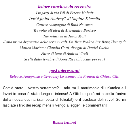
letture concluse da recensire
I ragazzi di via Pál di Ferenc Molnár
ov'è finita Audrey? di Sophie Kinsella
D
Cattive compagnie di Ruth Newman
Tre volte all'alba di Alessandro Baricco
The returned di Jason Mott
Il mio primo dizionario delle serie tv cult. Da Twin Peaks a Big Bang Theory di
Matteo Marino e Claudio Gotti, disegni di Daniel Cuello
Furto di luna di Andrea Vitali
Scelti dalle tenebre di Anne Rice (bloccato per ora)
post interessanti
Release, Anteprima e Giveaway Lo scontro dei Protetti di Chiara Cilli
Com
'è stato il vostro settembre? Il mio tra il matrimonio di un
'amica e
i
lavori in casa è stato lungo e intenso!
A
Ottobre però mi aspetta
l'arrivo
della nuova cucina (zampetta di felicità!) e il trasloco d
efinitivo!
Se mi
lasciate i link dei re
ca
p mensili ven
go a leggerli e commentar
li!
Buona lettura!