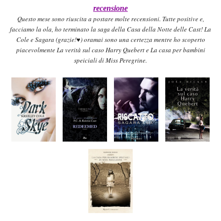
recensione
Questo mese sono riuscita a postare molte
recensioni
. Tutte positive e
,
facciamo la ola, ho terminat
o la saga della
C
asa
della
Notte delle Cast! La
Cole e Sagara (
grazie!♥)
oram
a
i sono una certezza mentre ho scoperto
piacevol
mente La verità sul caso Harry Quebert e La casa per bambini
speic
iali di
Miss Peregrine
.