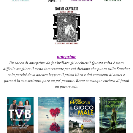
anteprime
Un sacco di anteprim
e da far brillare gli occhietti!
Questa volta
è stato
difficile sceglier
e il meno interessante
per cui
dic
i
amo c
he punto
sulla Sanchez
solo perché
devo ancora leggere il primo libro e dai commenti di amici e
parenti la sua scrittura pare
un po' pesante.
Resto comunque curiosa di farmi
un parere mio.