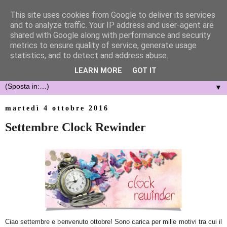
This site uses cookies from Google to deliver its services
and to analyze traffic. Your IP address and user-agent are
shared with Google along with performance and security
metrics to ensure quality of service, generate usage
statistics, and to detect and address abuse.
LEARN MORE
GOT IT
▼
martedì 4 ottobre 2016
Settembre Clock Rewinder
Ciao settembre e b
en
venuto ottobre! Sono carica
per mille motivi tra cui
il