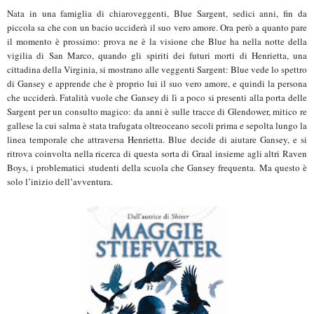
Nata in una famiglia di chiaroveggenti, Blue Sargent, sedici anni, fin da
piccola sa che con un bacio ucciderà il suo vero amore. Ora però a quanto pare
il momento è prossimo: prova ne è la visione che Blue ha nella notte della
vigilia di San Marco, quando gli spiriti dei futuri morti di Henrietta, una
cittadina della Virginia, si mostrano alle veggenti Sargent: Blue vede lo spettro
di Gansey e apprende che è proprio lui il suo vero amore, e quindi la persona
che ucciderà. Fatalità vuole che Gansey di lì a poco si presenti alla porta delle
Sargent per un consulto magico: da anni è sulle tracce di Glendower, mitico re
gallese la cui salma è stata trafugata oltreoceano secoli prima e sepolta lungo la
linea temporale che attraversa Henrietta. Blue decide di aiutare Gansey, e si
ritrova coinvolta nella ricerca di questa sorta di Graal insieme agli altri Raven
Boys, i problematici studenti della scuola che Gansey frequenta. Ma questo è
solo l’inizio dell’avventura.