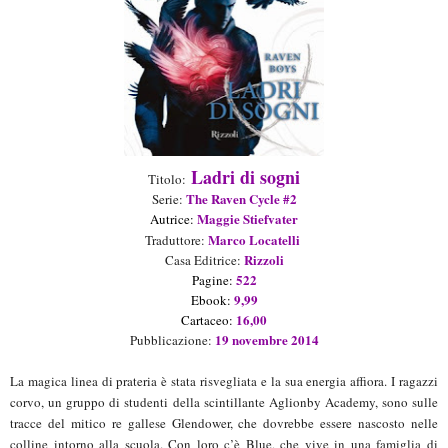
Ladri di so
gni
Titolo:
The
R
aven Cycle #
2
Seri
e
:
Maggie Stiefvater
Au
t
ric
e
:
Marco Locatelli
Traduttore:
Rizzoli
Casa Editrice:
522
P
agin
e:
9
,
99
Ebook
:
1
6
,
00
Cartaceo
:
19
novembr
e
201
4
Pubblicazione:
La magica linea di prateria è stata risvegliata e la sua energia affiora. I ragazzi
corvo, un gruppo di studenti della scintillante Aglionby Academy, sono sulle
tracce del mitico re gallese Glendower, che dovrebbe essere nascosto nelle
colline intorno alla scuola. Con loro c’è Blue, che vive in una famiglia di