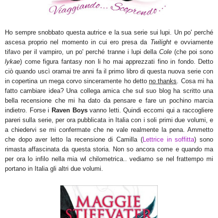
Ho sem
pre
snobbato questa autrice e la sua serie sui lupi. Un po' perch
é
ascesa proprio nel momento in cui ero presa da
Twilight
e
ovviamente
tifa
vo per il v
ampiro, un po' perch
é tranne i
lupi
della
C
ole
(che poi sono
lykae
)
come figura fanta
sy
non li ho mai apprezzati
fino in fondo.
Detto
ciò quando usc
ì oramai tre anni fa il primo libro di questa nuova serie con
in copertina un mega corvo sinceramente ho detto
no thanks
. Cosa mi ha
fatto cambiare idea? Un
a col
lega amica che su
l su
o blog ha scritto una
bella recensione
che mi ha dato da pensare e fare un pochino marcia
indietro. For
se i
Raven Boys
vanno letti. Quindi eccomi qui a
raccogliere
pareri sulla se
rie
, per ora pubblicata in
Italia con i soli primi due volu
mi, e
a chiedervi se mi confermate che ne vale real
mente la pena. Ammetto
che dopo
aver letto la
recensione di
Camilla (
L
ettrice in soffitta
)
sono
rimasta affascinata
da questa storia. Non so ancora come e quando ma
per ora lo infilo nella mia
wl
chilometrica.. vediamo se nel frattempo mi
portano in Italia gli altri due volumi.