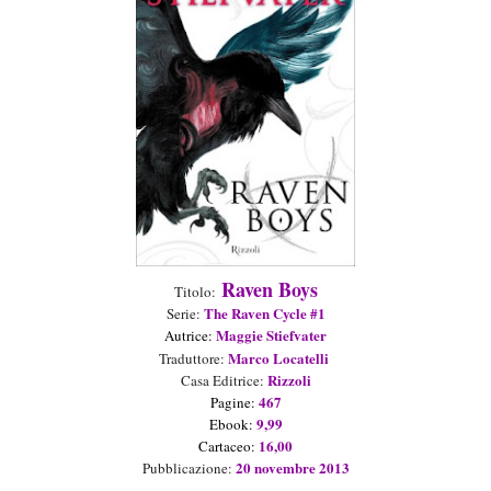
R
aven Boy
s
Titolo:
The
R
aven Cycle #1
Seri
e
:
Maggie Stiefvater
Au
t
ric
e
:
Marco Locatelli
Traduttore:
Rizzoli
Casa Editrice:
467
P
agin
e:
9
,
99
Ebook
:
1
6
,
00
Cartaceo
:
2
0
novembr
e
201
3
Pubblicazione: