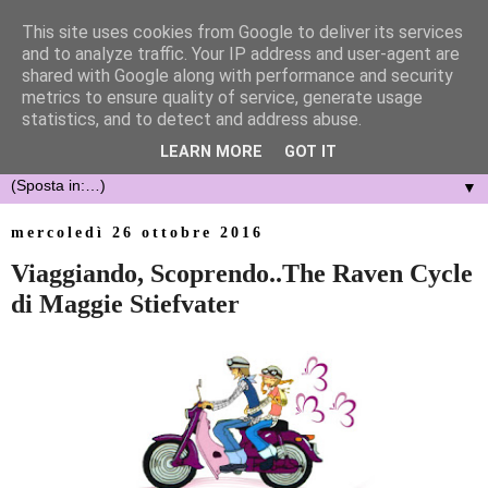
This site uses cookies from Google to deliver its services
and to analyze traffic. Your IP address and user-agent are
shared with Google along with performance and security
metrics to ensure quality of service, generate usage
statistics, and to detect and address abuse.
LEARN MORE
GOT IT
▼
mercoledì 26 ottobre 2016
Viaggiando, Scoprendo..The Raven Cycle
di Maggie Stiefvater