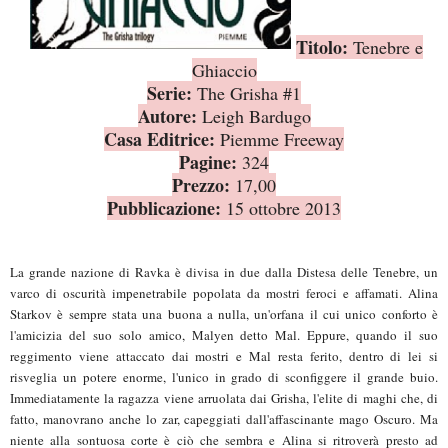
Titolo:
Tenebre e
Ghiaccio
Serie:
The Grisha #1
Autore:
Leigh Bardugo
Casa Editrice:
Piemme Freeway
Pagine:
324
Prezzo:
17,00
Pubblicazione:
15 ottobre 2013
La grande nazione di Ravka è divisa in due dalla Distesa delle Tenebre, un
varco di oscurità impenetrabile popolata da mostri feroci e affamati. Alina
Starkov è sempre stata una buona a nulla, un'orfana il cui unico conforto è
l'amicizia del suo solo amico, Malyen detto Mal. Eppure, quando il suo
reggimento viene attaccato dai mostri e Mal resta ferito, dentro di lei si
risveglia un potere enorme, l'unico in grado di sconfiggere il grande buio.
Immediatamente la ragazza viene arruolata dai Grisha, l'elite di maghi che, di
fatto, manovrano anche lo zar, capeggiati dall'affascinante mago Oscuro. Ma
niente alla sontuosa corte è ciò che sembra e Alina si ritroverà presto ad