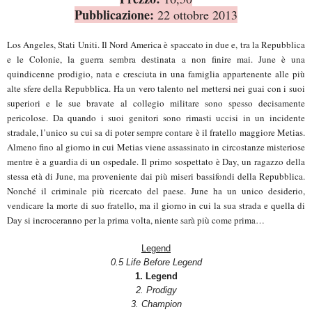
Pubblicazione:
22 ottobre 2013
Los Angeles, Stati Uniti. Il Nord America è spaccato in due e, tra la Repubblica
e le Colonie, la guerra sembra destinata a non finire mai. June è una
quindicenne prodigio, nata e cresciuta in una famiglia appartenente alle più
alte sfere della Repubblica. Ha un vero talento nel mettersi nei guai con i suoi
superiori e le sue bravate al collegio militare sono spesso decisamente
pericolose. Da quando i suoi genitori sono rimasti uccisi in un incidente
stradale, l’unico su cui sa di poter sempre contare è il fratello maggiore Metias.
Almeno fino al giorno in cui Metias viene assassinato in circostanze misteriose
mentre è a guardia di un ospedale. Il primo sospettato è Day, un ragazzo della
stessa età di June, ma proveniente dai più miseri bassifondi della Repubblica.
Nonché il criminale più ricercato del paese. June ha un unico desiderio,
vendicare la morte di suo fratello, ma il giorno in cui la sua strada e quella di
Day si incroceranno per la prima volta, niente sarà più come prima…
Legend
0.5 Life Before Legend
1. Legend
2. Prodigy
3. Champion