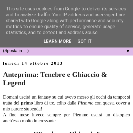
This site uses cookies from Google to deliver its services
and to analyze traffic. Your IP address and user-agent are
shared with Google along with performance and security
metrics to ensure quality of service, generate usage
statistics, and to detect and address abuse.
LEARN MORE
GOT IT
▼
lunedì 14 ottobre 2013
Anteprima: Tenebre e Ghiaccio &
Legend
Domani uscirà un fantasy su cui avevo messo gli occhi da tempo; si
tratta del
primo
libro di
tre
, edito dalla
Piemme
con questa cover a
mio parere stupenda!
A fine mese invece sempre per Piemme uscirà un distopico
anch'esso molto interessante...