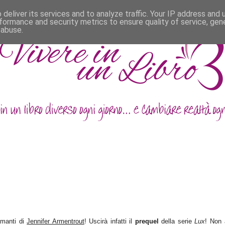
deliver its services and to analyze traffic. Your IP address and
formance and security metrics to ensure quality of service, ge
 abuse.
 amanti di
Jennifer Armentrout
! Uscirà infatti il
prequel
della serie
Lux
! Non