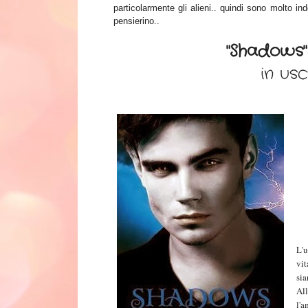
particolarmente gli alieni.. quindi sono molto i
pensierino..
"Shadows"
in usc
L'u
vi
sia
Al
l'a