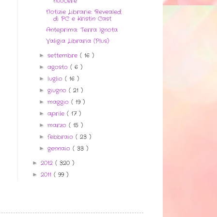
nuocere
Notizie Librarie: Revealed
di PC e Kristin Cast
Anteprima: Terra Ignota
Valigia Libraria (Plus)
settembre
( 16 )
►
agosto
( 6 )
►
luglio
( 16 )
►
giugno
( 21 )
►
maggio
( 19 )
►
aprile
( 17 )
►
marzo
( 15 )
►
febbraio
( 23 )
►
gennaio
( 33 )
►
2012
( 320 )
►
2011
( 99 )
►