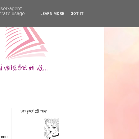
 user-agent
nerate usage
LEARN MORE
GOT IT
un po' di me
 amo