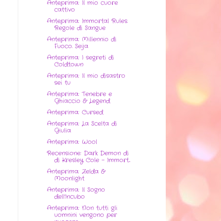
Anteprima: Il mio cuore
cattivo
Anteprima: Immortal Rules.
Regole di Sangue
Anteprima: Millennio di
Fuoco. Seija
Anteprima: I segreti di
Coldtown
Anteprima: Il mio disastro
sei tu
Anteprima: Tenebre e
Ghiaccio & Legend
Anteprima: Cursed
Anteprima: La Scelta di
Giulia
Anteprima: Wool
Recensione: Dark Demon di
di Kresley Cole - Immort...
Anteprima: Zelda &
Moonlight
Anteprima: Il Sogno
dell'Incubo
Anteprima: Non tutti gli
uomnini vengono per