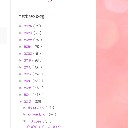
archivio blog
2025
( 2 )
►
2024
( 4 )
►
2022
( 12 )
►
2021
( 72 )
►
2020
( 8 )
►
2019
( 98 )
►
2018
( 86 )
►
2017
( 126 )
►
2016
( 157 )
►
2015
( 174 )
►
2014
( 163 )
►
2013
( 239 )
▼
dicembre
( 18 )
►
novembre
( 24 )
►
ottobre
( 31 )
▼
BUON HALLOWEEN!