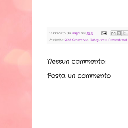
Pubblicato da
Saya
alle
11:08
Etichette:
2013 Novembre
,
Anteprima
,
Armentrout 
Nessun commento:
Posta un commento