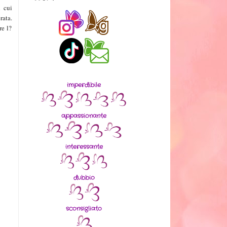
i cui
rata.
e l?
imperdibile
appassionante
interessante
dubbio
sconsigliato