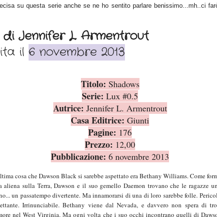
ndecisa su questa serie anche se ne ho sentito parlare benissimo...mh..ci fa
 di Jennifer L. Armentrout
ita il
6 novembre 2013
Titolo:
Shadows
Serie:
Lux #0.5
Autrice:
Jennifer L. Armentrout
Casa Editrice:
Giunti
Pagine:
176
Prezzo:
12,00
Pubblicazione:
6 novembre 2013
ltima cosa che Dawson Black si sarebbe aspettato era Bethany Williams. Come for
ta aliena sulla Terra, Dawson e il suo gemello Daemon trovano che le ragazze 
no... un passatempo divertente. Ma innamorarsi di una di loro sarebbe folle. Perico
lettante. Irrinunciabile. Bethany viene dal Nevada, e davvero non spera di tr
more nel West Virginia. Ma ogni volta che i suo occhi incontrano quelli di Daws