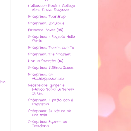
Halloween Book: Il College
delle Brave Ragazze
Anteprima: Teardrop
Anteprima: Shadows
Passione Cover (35)
Anteprima: Il Segreto della
Notte
Anteprima: Tienimi con Te
Anteprima: The Prophet
Libri in Prestito! (16)
Anteprima: L'Ultima Scena
Anteprima: Gli
Acchiappazombie
hio
Recensione: Yinger e
l'Antico Tomo di Teresa
Di Ga...
Anteprima: Il patto con il
fantasma
Anteprima: Di Ilde ce n'è
una sola
Anteprima: Esprimi un
Desiderio