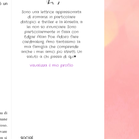
rò un
Sono una lettrice appassionata
di romanzi in particolare
distopici e thriller e la Kinsella, a
lei non so rinunciare. Sono
particolarmente in fissa con
Edgar Allan Poe. Adoro fare
cardmaking. Amo tantissimo la
mia famiglia che comprende
anche i miei amici più stretti. Un
saluto a chi passa di qui♥
visualizza il mio profilo
ma di
umane
loso.
ovare
social
on si