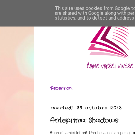
This site uses cookies from Google to 
are shared with Google along with per
statistics, and to detect and address
Recensioni
martedì 29 ottobre 2013
Anteprima: Shadows
Buon dì amici lettori! Una bella notizia per gli