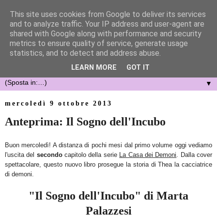
This site uses cookies from Google to deliver its services
and to analyze traffic. Your IP address and user-agent are
shared with Google along with performance and security
metrics to ensure quality of service, generate usage
statistics, and to detect and address abuse.
LEARN MORE
GOT IT
▼
mercoledì 9 ottobre 2013
Anteprima: Il Sogno dell'Incubo
Buon mercoledì! A distanza di pochi mesi dal primo volume oggi vediamo
l'uscita del
secondo
capitolo della serie
La Casa dei Demoni
. Dalla cover
spettacolare, questo nuovo libro prosegue la storia di Thea la cacciatrice
di demoni.
"Il Sogno dell'Incubo" di Marta
Palazzesi