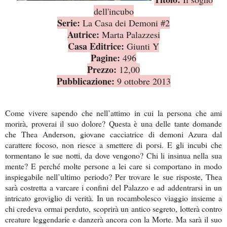
dell'incubo
Serie:
La Casa dei Demoni #2
Autrice:
Marta Palazzesi
Casa Editrice:
Giunti Y
Pagine:
496
Prezzo:
12,00
Pubblicazione:
9 ottobre 2013
Come vivere sapendo che nell’attimo in cui la persona che ami
morirà, proverai il suo dolore? Questa è una delle tante domande
che Thea Anderson, giovane cacciatrice di demoni Azura dal
carattere focoso, non riesce a smettere di porsi. E gli incubi che
tormentano le sue notti, da dove vengono? Chi li insinua nella sua
mente? E perché molte persone a lei care si comportano in modo
inspiegabile nell’ultimo periodo? Per trovare le sue risposte, Thea
sarà costretta a varcare i confini del Palazzo e ad addentrarsi in un
intricato groviglio di verità. In un rocambolesco viaggio insieme a
chi credeva ormai perduto, scoprirà un antico segreto, lotterà contro
creature leggendarie e danzerà ancora con la Morte. Ma sarà il suo