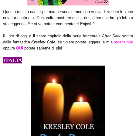
Questa rubrica nasce per mia personale morbosa voglia di vedere le varie
cover a confronto.
Ogni volta mostre
rò quella di un libro che ho già letto o
sto leggendo.
Se v
i va potete commentare
!
E
njoy!
^
__-
Il libro di oggi è il
sesto
capitolo
della serie
Immortals After Dark
scritta
dalla fantastica
Kresley Cole
, se volete potete leggere la mia
recensione
oppure
QU
I
potete saperne di p
iù!
ITALIA