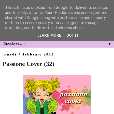
This site uses cookies from Google to deliver its services
and to analyze traffic. Your IP address and user-agent are
shared with Google along with performance and security
metrics to ensure quality of service, generate usage
statistics, and to detect and address abuse.
LEARN MORE
GOT IT
▼
lunedì 4 febbraio 2013
Passione Cover (32)