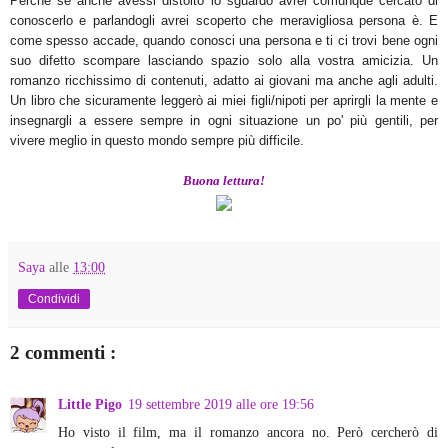
Perché se anche avessi distolto lo sguardo avrei comunque cercato di
conoscerlo e parlandogli avrei scoperto che meravigliosa persona è. E
come spesso accade, quando conosci una persona e ti ci trovi bene ogni
suo difetto scompare lasciando spazio solo alla vostra amicizia. Un
romanzo ricchissimo di contenuti, adatto ai giovani ma anche agli adulti.
Un libro che sicuramente leggerò ai miei figli/nipoti per aprirgli la mente e
insegnargli a essere sempre in ogni situazione un po' più gentili, per
vivere meglio in questo mondo sempre più difficile.
Buona lettura!
Saya
alle
13:00
Condividi
2 commenti :
Little Pigo
19 settembre 2019 alle ore 19:56
Ho visto il film, ma il romanzo ancora no. Però cercherò di