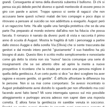
grandi. Conseguente al tema della diversità subentra il bullismo. Di chi si
pensa sia più debole perché diverso e quindi meritevole di essere preso in
giro con parole e azioni. Troppo spesso si sente di ragazzi che non
accusano bene questi scherzi malati dei loro compagni e poco dopo si
ritrovano a pensare al suicidio se non addirittura a eseguirlo. August però
è un ragazzino forte. Ha alle spalle una famiglia protettiva che se da una
parte l'ha preparato al mondo esterno dall'altra non ha fiducia che possa
farcela. Il romanzo è narrato da diversi punti di vista e racconta il primo
anno di scuola di August. Mostra le fragilità di tutti i personaggi a partire
dallo stesso Auggie e della sorella Via (Olivia) che si sente trascurata dai
genitori e dal mondo intero perché "giustamente" il suo fratellino ha più
bisogno di aiuto. Questo libro è scritto molto semplicemente e nonostante
come già detto la storia non sia "nuova" lascia comunque una serie di
insegnamenti che se sei attento oltre ad aprire la mente a nuove
prospettive ti ricordano che la strada per essere una persona migliore è
quella della gentilezza. A un certo punto si dice "se devi scegliere tra aver
ragione e essere gentile, sii gentile". É difficile affrontare le differenze tra
le persone. Non si sa mai come comportarsi. Se avessi incontrato io
August probabilmente avrei distolto lo sguardo per non offenderlo ma così
facendo avrei fatto bene? Mi sono interrogata spesso sul mio possibile
atteggiamento e purtroppo ancora adesso non saprei dare una risposta
corretta. E allora forse la gentilezza mi sarebbe venuta in soccorso.