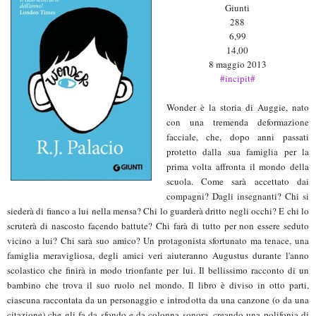
Giunti
288
6,99
14,00
8 maggio 2013
#incipit#
Wonder è la storia di Auggie, nato
con una tremenda deformazione
facciale, che, dopo anni passati
protetto dalla sua famiglia per la
prima volta affronta il mondo della
scuola. Come sarà accettato dai
compagni? Dagli insegnanti? Chi si
siederà di fianco a lui nella mensa? Chi lo guarderà dritto negli occhi? E chi lo
scruterà di nascosto facendo battute? Chi farà di tutto per non essere seduto
vicino a lui? Chi sarà suo amico? Un protagonista sfortunato ma tenace, una
famiglia meravigliosa, degli amici veri aiuteranno Augustus durante l'anno
scolastico che finirà in modo trionfante per lui. Il bellissimo racconto di un
bambino che trova il suo ruolo nel mondo. Il libro è diviso in otto parti,
ciascuna raccontata da un personaggio e introdotta da una canzone (o da una
citazione) che gli fa da sfondo e da colonna sonora, creando una polifonia di