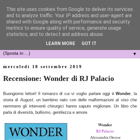
This site uses cookies from Google to deliver its services
and to analyze traffic. Your IP address and user-agent are
shared with Google along with performance and security
metrics to ensure quality of service, generate usage
statistics, and to detect and address abuse.
LEARN MORE
GOT IT
▼
mercoledì 18 settembre 2019
Recensione: Wonder di RJ Palacio
Buongiorno lettori! Il romanzo di cui vi voglio parlare oggi è
Wonder
, la
storia di
August
, un bambino nato con delle malformazioni al viso che
nemmeno gli interventi chirurgici hanno saputo migliorare. Un libro che
parla di diversità, bullismo, gentilezza e amore.
Wonder
RJ Palacio
Alessandra Orcese