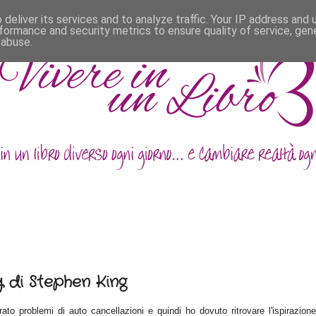
deliver its services and to analyze traffic. Your IP address and
formance and security metrics to ensure quality of service, ge
 abuse.
 di Stephen King
ato problemi di auto cancellazioni e quindi ho dovuto ritrovare l'ispirazion