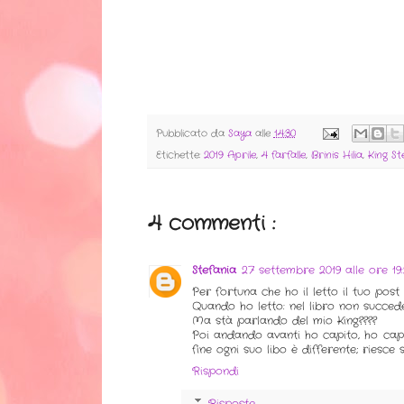
Pubblicato da
Saya
alle
14:30
Etichette:
2019 Aprile
,
4 farfalle
,
Brinis Hilia
,
King S
4 commenti :
Stefania
27 settembre 2019 alle ore 19:
Per fortuna che ho il letto il tuo post 
Quando ho letto: nel libro non succede 
Ma stà parlando del mio King????
Poi andando avanti ho capito, ho capit
fine ogni suo libo è differente; riesce
Rispondi
Risposte