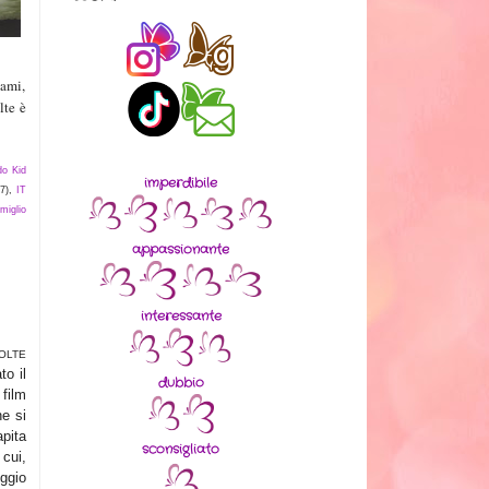
iami,
lte è
do Kid
imperdibile
7)
,
IT
 miglio
appassionante
interessante
OLTE
to il
dubbio
 film
he si
apita
sconsigliato
cui,
ggio