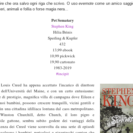
 dire che ora salvo ogni riga che scrivo. O uso
evernote
come un amico saggi
eri, animali e follia o forse magia nera...
Pet Sematary
Stephen King
Hilia Brinis
Sperling & Kupfer
432
13,99 ebook
10,99 pickwick
19,90 cartonato
1983-2019
#incipit
r Louis Creed ha appena accettato l'incarico di direttore
o dell'Università del Maine, e con un certo entusiasmo:
e di prestigio, magnifica villa di campagna dove Eileen e
uoi bambini, possono crescere tranquilli, vicini gentili e
in una cittadina idilliaca lontana dal caos metropolitano.
 Winston Churchill, detto Church, il loro pigro e
bile gattone, sembra subito godere dei vantaggi della
stenza dei Creed viene sconvolta da una serie di episodi
oinvolgono i bambini, pericolosi e giganteschi camion che