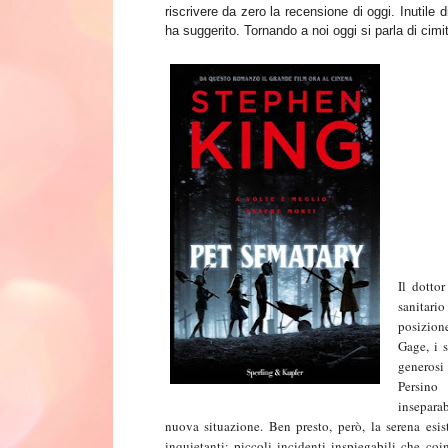
riscrivere da zero la recensione di oggi. Inutile
ha suggerito. Tornando a noi oggi si parla di cimit
Il dotto
sanitari
posizion
Gage, i s
generosi 
Persino
insepara
nuova situazione. Ben presto, però, la serena esi
inquietanti: piccoli incidenti inspiegabili che c