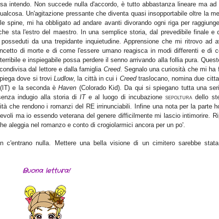
osa intendo. Non succede nulla d'accordo, è tutto abbastanza lineare ma ad 
alcosa. Un'agitazione pressante che diventa quasi insopportabile oltre la me
e spine, mi ha obbligato ad andare avanti divorando ogni riga per raggiunger
 sta l'estro del maestro. In una semplice storia, dal prevedibile finale e d
 posseduti da una trepidante inquietudine. Apprensione che mi ritrovo ad a
concetto di morte e di come l'essere umano reagisca in modi differenti e di 
erribile e inspiegabile possa perdere il senno arrivando alla follia pura. Ques
condivisa dal lettore e dalla famiglia
Creed
. Segnalo una curiosità che mi ha 
piega dove si trovi
Ludlow
, la città in cui i
Creed
traslocano, nomina due citta
(IT) e la seconda è
Haven
(Colorado Kid). Da qui si spiegano tutta una seri
senza indugio alla storia di
IT
e al luogo di incubazione
dello st
SEPOLTURA
tà che rendono i romanzi del RE irrinunciabili. Infine una nota per la parte h
tevoli ma io essendo veterana del genere difficilmente mi lascio intimorire. R
che aleggia nel romanzo e conto di crogiolarmici ancora per un po'.
n c'entrano nulla. Mettere una bella visione di un cimitero sarebbe stata
Buona lettura!