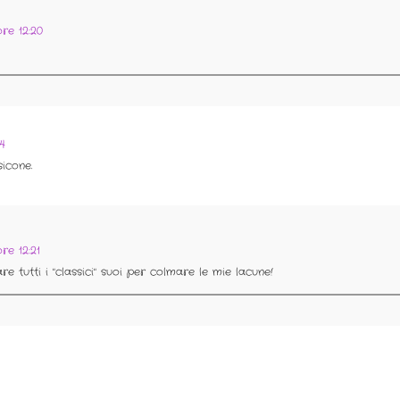
ore 12:20
4
icone.
re 12:21
 tutti i "classici" suoi per colmare le mie lacune!