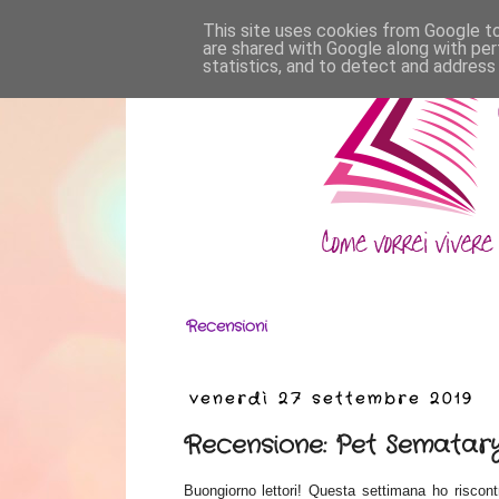
This site uses cookies from Google to 
are shared with Google along with per
statistics, and to detect and address
Recensioni
venerdì 27 settembre 2019
Recensione: Pet Sematary
Buongiorno lettori! Questa settimana ho riscontr