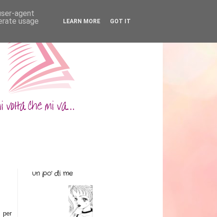
 user-agent
nerate usage
LEARN MORE
GOT IT
un po' di me
e per