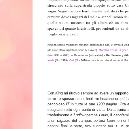
sfrecciano sulla superstrada proprio sotto casa Cr
sogni. Sogni oscuri e terribilmente realistici che p
cimitero dove i ragazzi di Ludlow seppelliscono da s
quella radura, nascosto tra gli alberi, c'è un altr
spaventosi quanto irresistibili, provenienti da un 
meglio essere morti...
King ha scritto moltissimi romanzi conosciuti e non, vi invito a visi
(da cui è stata ispirata la serie tv Haven),
Mucchio d'ossa
,
Il gioco
(film 1990 e 2017), e Ossessione (introvabile) e
Pet Sematary (fil
verde
(film 1999),
Cell
(film 2016) e tutte le raccolte di racconti. Poi
Con
King
mi ritrovo sempre ad avere un rapporto 
e spesso i suoi finali mi lasciano un po' b
INUTILI
pericoloso
IT
in tutte le sue
1200 pagine
. Ora e
sbagliato sotto ogni punto di vista. Dalla trama s
trasferiscono a
Ludlow
perché
Louis
, il capofami
a un ragazzo del campus porterà
Louis
e noi l
capitoli finali a parte,
. Mi r
NON SUCCEDE NULLA