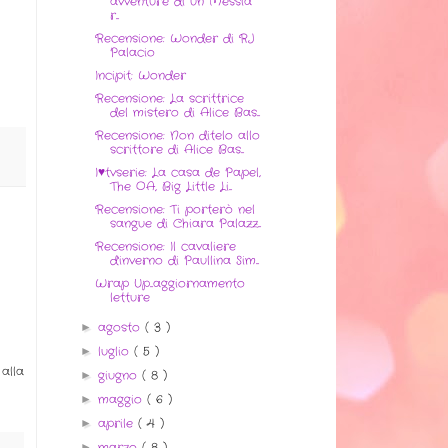
avventure di un Messia
r...
Recensione: Wonder di RJ
Palacio
Incipit: Wonder
Recensione: La scrittrice
del mistero di Alice Bas...
Recensione: Non ditelo allo
scrittore di Alice Bas...
I♥tvserie: La casa de Papel,
The OA, Big Little Li...
Recensione: Ti porterò nel
sangue di Chiara Palazz...
Recensione: Il cavaliere
d'inverno di Paullina Sim...
Wrap Up...aggiornamento
letture
agosto
( 3 )
►
luglio
( 5 )
►
alla
giugno
( 8 )
►
maggio
( 6 )
►
aprile
( 4 )
►
marzo
( 8 )
►