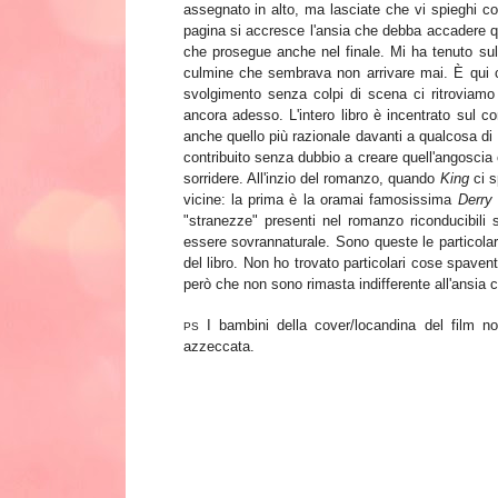
assegnato in alto, ma lasciate che vi spieghi c
pagina si accresce l'ansia che debba accadere qu
che prosegue anche nel finale. Mi ha tenuto sull
culmine che sembrava non arrivare mai. È qui che
svolgimento senza colpi di scena ci ritroviamo
ancora adesso. L'intero libro è incentrato sul 
anche quello più razionale davanti a qualcosa di t
contribuito senza dubbio a creare quell'angoscia 
sorridere. All'inzio del romanzo, quando
King
ci s
vicine: la prima è la oramai famosissima
Derry
"stranezze" presenti nel romanzo riconducibili 
essere sovrannaturale. Sono queste le particolari
del libro. Non ho trovato particolari cose spaven
però che non sono rimasta indifferente all'ansia 
I bambini della cover/locandina del film no
PS
azzeccata.