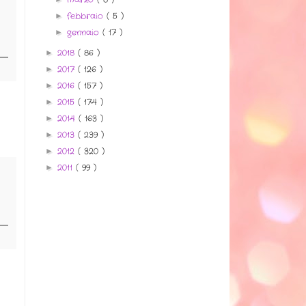
febbraio
( 5 )
►
gennaio
( 17 )
►
2018
( 86 )
►
2017
( 126 )
►
2016
( 157 )
►
2015
( 174 )
►
2014
( 163 )
►
2013
( 239 )
►
2012
( 320 )
►
2011
( 99 )
►