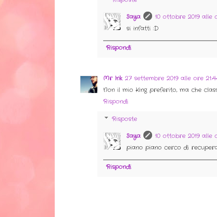
Saya
10 ottobre 2019 alle 
si infatti :D
Rispondi
Mr Ink
27 settembre 2019 alle ore 21:4
Non il mio King preferito, ma che class
Rispondi
Risposte
Saya
10 ottobre 2019 alle o
piano piano cerco di recuperare
Rispondi