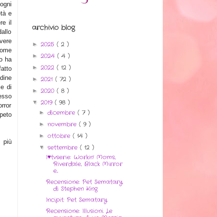
ogni
tà e
e il
archivio blog
allo
vere
2025
( 2 )
►
come
2024
( 4 )
►
to ha
2022
( 12 )
►
fatto
dine
2021
( 72 )
►
e di
2020
( 8 )
►
esso
2019
( 98 )
▼
orror
dicembre
( 7 )
►
ipeto
novembre
( 9 )
►
ottobre
( 14 )
►
 più
settembre
( 12 )
▼
I♥tvserie: Workin' Moms,
Riverdale, Black Mirror
e...
Recensione: Pet Sematary
di Stephen King
Incipit: Pet Sematary
Recensione: Illusioni. Le