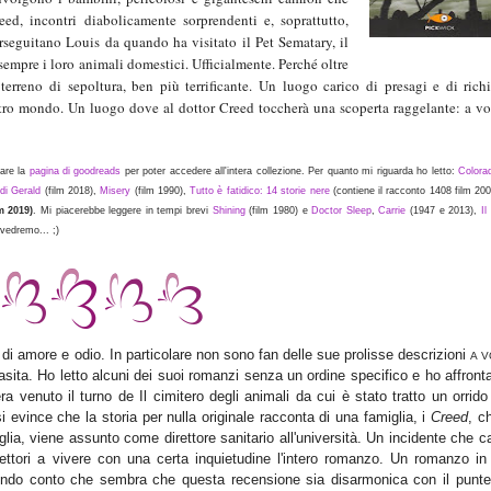
eed, incontri diabolicamente sorprendenti e, soprattutto,
erseguitano Louis da quando ha visitato il Pet Sematary, il
empre i loro animali domestici. Ufficialmente. Perché oltre
o terreno di sepoltura, ben più terrificante. Un luogo carico di presagi e di rich
altro mondo. Un luogo dove al dottor Creed toccherà una scoperta raggelante: a vo
tare la
pagina di goodreads
per poter accedere all'intera collezione. Per quanto mi riguarda ho letto:
Colora
 di Gerald
(film 2018),
Misery
(film 1990),
Tutto è fatidico: 14 storie nere
(contiene il racconto 1408 film
200
m 2019)
. Mi piacerebbe leggere in tempi brevi
Shining
(film 1980) e
Doctor Sleep
,
Carrie
(1947 e 2013),
Il
 vedremo... ;)
di amore e odio. In particolare non sono fan delle sue prolisse descrizioni
A V
asita. Ho letto alcuni dei suoi romanzi senza un ordine specifico e ho affronta
ra venuto il turno de Il cimitero degli animali da cui è stato tratto un orrido
i evince che la storia per nulla originale racconta di una famiglia, i
Creed
, c
glia, viene assunto come direttore sanitario all'università. Un incidente che c
ettori a vivere con una certa inquietudine l'intero romanzo. Un romanzo in 
endo conto che sembra che questa recensione sia disarmonica con il punte