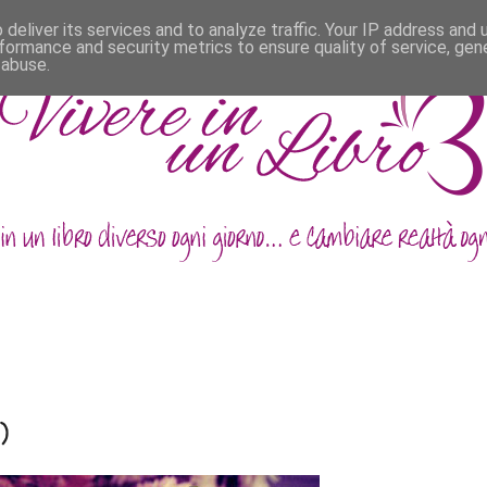
deliver its services and to analyze traffic. Your IP address and
formance and security metrics to ensure quality of service, ge
 abuse.
)