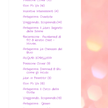
Passione Cover (10)
Non Mi Va (16)
Iniziative Interessanti (4)
Anteprima: Overbite
Viaggiando, Scoprendo..(14)
Anteprima: Il Libro Segreto
delle Sirene
Recensione : Awakened di
PC & Kristin Cast -
House...
Anteprima: La Carezza del
Buio
AUGURI SORELLINA!
Passione Cover (9)
Anteprima: Damned & Blu
come gli Incubi
Libri in Prestito! (3)
Non Mi Va (15)
Anteprima: Il Circo della
Notte
Viaggiando, Scoprendo..(13)
Anteprima : Green