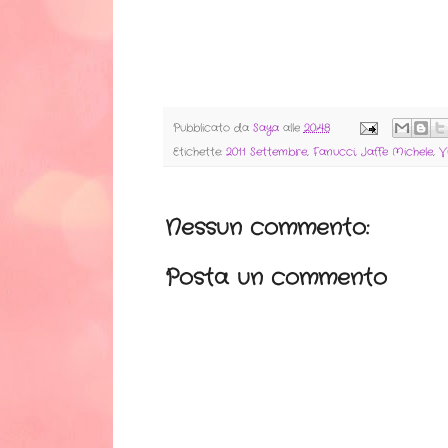
Pubblicato da
Saya
alle
20:48
Etichette:
2011 Settembre
,
Fanucci
,
Jaffe Michele
,
V
Nessun commento:
Posta un commento