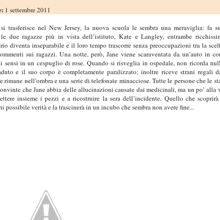
e:
1 settembre 2011
i trasferisce nel New Jersey, la nuova scuola le sembra una meraviglia: fa s
le due ragazze più in vista dell’istituto, Kate e Langley, entrambe ricchiss
 trio diventa inseparabile e il loro tempo trascorre senza preoccupazioni tra la scel
commenti sui ragazzi. Una notte, però, Jane viene scaraventata da un’auto in co
di sensi in un cespuglio di rose. Quando si risveglia in ospedale, non ricorda nul
duto e il suo corpo è completamente paralizzato; inoltre riceve strani regali 
 rimane nell’ombra e una serie di telefonate minacciose. Tutte le persone che le s
onvinte che Jane abbia delle allucinazioni causate dai medicinali, ma un po’ alla 
ettere insieme i pezzi e a ricostruire la sera dell’incidente. Quello che scoprirà
i possibile verità e la trascinerà in un incubo che sembra non avere fine...