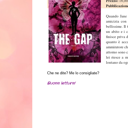
Prezzo:
16,00
Pubblicazion
Quando Jane s
amicizia con 
bellissime. Il
un abito e i 
finisce priva 
quanto è acca
ammiratore che
attorno sono c
lei riesce a m
lontano da ogn
Che ne dite? Me lo consigliate?
Buona lettura!