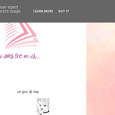
 user-agent
nerate usage
LEARN MORE
GOT IT
un po' di me