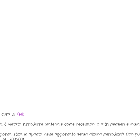
a cura di
Gek
ti. È vietato riprodurre materiale come recensioni o altri pensieri e inizi
iornalistica in quanto viene aggiornato senza alcuna periodicità. Non p
del 7.03.2001.