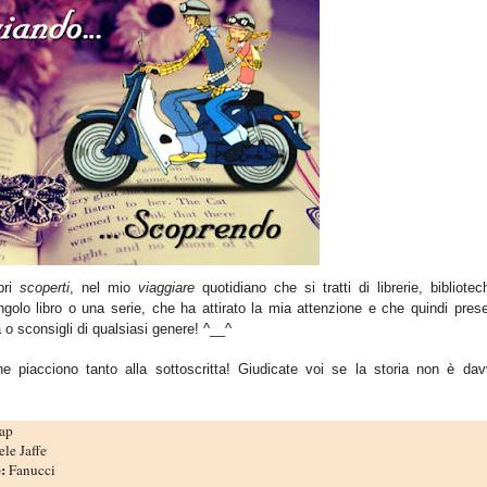
bri
scoperti
, nel mio
viaggiare
quotidiano che si tratti di librerie, bibliote
ngolo
libro o una serie, che ha attirato la mia attenzione e che quindi prese
 o sconsigli di qualsiasi genere! ^__^
che piacciono tanto alla sottoscritta! Giudicate voi se la storia non è dav
ap
le Jaffe
e:
Fanucci