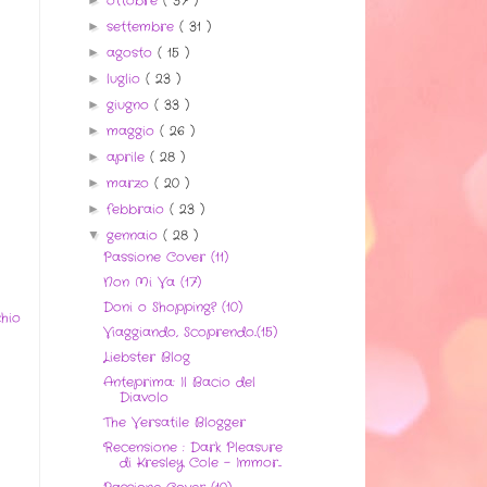
ottobre
( 37 )
settembre
( 31 )
►
agosto
( 15 )
►
luglio
( 23 )
►
giugno
( 33 )
►
maggio
( 26 )
►
aprile
( 28 )
►
marzo
( 20 )
►
febbraio
( 23 )
►
gennaio
( 28 )
▼
Passione Cover (11)
Non Mi Va (17)
Doni o Shopping? (10)
hio
Viaggiando, Scoprendo..(15)
Liebster Blog
Anteprima: Il Bacio del
Diavolo
The Versatile Blogger
Recensione : Dark Pleasure
di Kresley Cole - Immor...