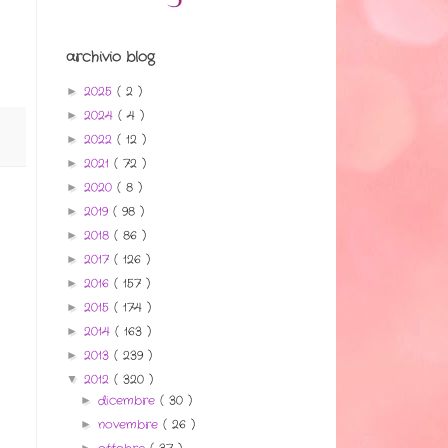
archivio blog
2025
( 2 )
►
2024
( 4 )
►
2022
( 12 )
►
2021
( 72 )
►
2020
( 8 )
►
2019
( 98 )
►
2018
( 86 )
►
2017
( 126 )
►
2016
( 157 )
►
2015
( 174 )
►
2014
( 163 )
►
2013
( 239 )
►
2012
( 320 )
▼
dicembre
( 30 )
►
novembre
( 26 )
►
►