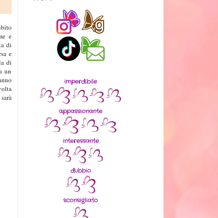
ubito
ime e
ta di
rsa e
la di
da un
tanno
imperdibile
volta
 sarà
appassionante
interessante
dubbio
sconsigliato