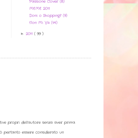
Passione Cover (8)
MEME 2011
Doni o Shopping? (9)
Non Mi Va (14)
2011
( 99 )
►
ative propri dell'autore senza aver prima
uò pertanto essere considerato un