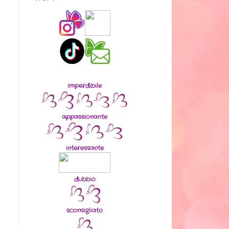
imperdibile
appassionante
interessante
dubbio
sconsigliato