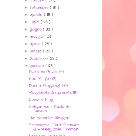
ottobre
( 37 )
settembre
( 31 )
►
agosto
( 15 )
►
luglio
( 23 )
►
giugno
( 33 )
►
maggio
( 26 )
►
aprile
( 28 )
►
marzo
( 20 )
►
febbraio
( 23 )
►
gennaio
( 28 )
▼
Passione Cover (11)
Non Mi Va (17)
Doni o Shopping? (10)
Viaggiando, Scoprendo..(15)
Liebster Blog
Anteprima: Il Bacio del
Diavolo
The Versatile Blogger
Recensione : Dark Pleasure
di Kresley Cole - Immor...