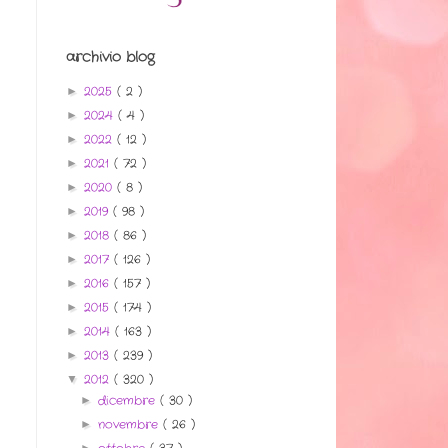
archivio blog
2025
( 2 )
►
2024
( 4 )
►
2022
( 12 )
►
2021
( 72 )
►
2020
( 8 )
►
2019
( 98 )
►
2018
( 86 )
►
2017
( 126 )
►
2016
( 157 )
►
2015
( 174 )
►
2014
( 163 )
►
2013
( 239 )
►
2012
( 320 )
▼
dicembre
( 30 )
►
novembre
( 26 )
►
►