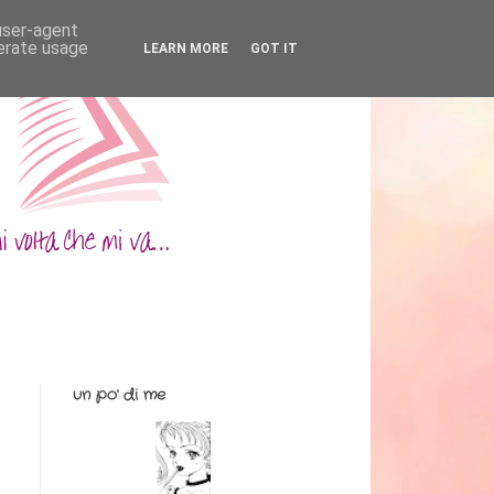
 user-agent
nerate usage
LEARN MORE
GOT IT
un po' di me