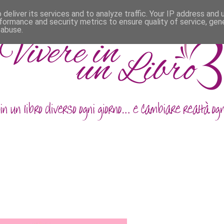
deliver its services and to analyze traffic. Your IP address and
formance and security metrics to ensure quality of service, ge
 abuse.