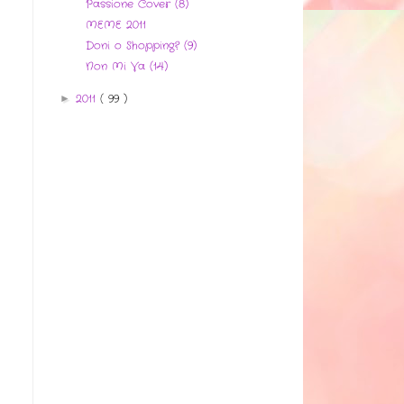
Passione Cover (8)
MEME 2011
Doni o Shopping? (9)
Non Mi Va (14)
2011
( 99 )
►