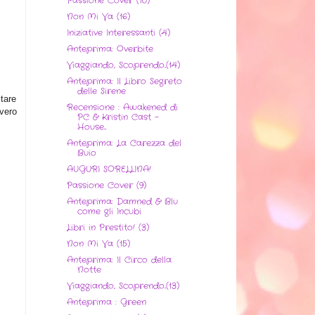
Passione Cover (10)
Non Mi Va (16)
Iniziative Interessanti (4)
Anteprima: Overbite
Viaggiando, Scoprendo..(14)
Anteprima: Il Libro Segreto
delle Sirene
tare
Recensione : Awakened di
vvero
PC & Kristin Cast -
House...
Anteprima: La Carezza del
Buio
AUGURI SORELLINA!
Passione Cover (9)
Anteprima: Damned & Blu
come gli Incubi
Libri in Prestito! (3)
Non Mi Va (15)
Anteprima: Il Circo della
Notte
Viaggiando, Scoprendo..(13)
Anteprima : Green