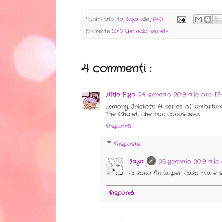
Pubblicato da
Saya
alle
16:40
Etichette:
2019 Gennaio
,
serietv
4 commenti :
Little Pigo
24 gennaio 2019 alle ore 17
Lemony Snicket's A series of unfortu
The Chalet, che non conoscevo.
Rispondi
Risposte
Saya
28 gennaio 2019 alle 
ci sono finita per caso ma è s
Rispondi