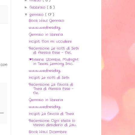
marzo
( 8 )
febbraio
( 5 )
►
gennaio
( 17 )
▼
Book Haul Gennaio
www...wednesday
Gennaio in libreria
Incipit: Non mi uccidere
Recensione: Le notti di Seth
di Alessia Esse - Nel...
I♥tvserie: IZombie, Midnight
in Texas, Lemony Snic...
 con
www...wednesday
Incipit: Le notti di Seth
Recensione: La favola di
Thea di Alessia Esse -
Ne...
Gennaio in libreria
www...wednesday
Incipit: La favola di Thea
Recensione: Ogni stella lo
stesso desiderio di Lau...
Book Haul Dicembre