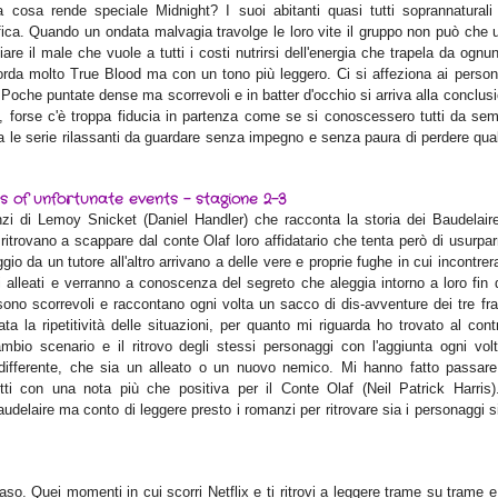
a cosa rende speciale Midnight? I suoi abitanti quasi tutti soprannaturali
ica. Quando un ondata malvagia travolge le loro vite il gruppo non può che u
iare il male che vuole a tutti i costi nutrirsi dell'energia che trapela da ognu
icorda molto True Blood ma con un tono più leggero. Ci si affeziona ai perso
oche puntate dense ma scorrevoli e in batter d'occhio si arriva alla conclus
, forse c'è troppa fiducia in partenza come se si conoscessero tutti da sem
a le serie rilassanti da guardare senza impegno e senza paura di perdere qua
es of unfortunate events - stagione 2-3
anzi di Lemoy Snicket (Daniel Handler) che racconta la storia dei Baudelaire
si ritrovano a scappare dal conte Olaf loro affidatario che tenta però di usurpar
gio da un tutore all'altro arrivano a delle vere e proprie fughe in cui incontre
 alleati e verranno a conoscenza del segreto che aleggia intorno a loro fin 
sono scorrevoli e raccontano ogni volta un sacco di dis-avventure dei tre frat
ta la ripetitività delle situazioni, per quanto mi riguarda ho trovato al cont
cambio scenario e il ritrovo degli stessi personaggi con l'aggiunta ogni vol
differente, che sia un alleato o un nuovo nemico. Mi hanno fatto passare
tti con una nota più che positiva per il Conte Olaf (Neil Patrick Harris)
delaire ma conto di leggere presto i romanzi per ritrovare sia i personaggi s
so. Quei momenti in cui scorri Netflix e ti ritrovi a leggere trame su trame e