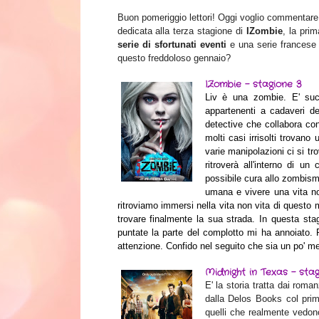
Buon pomeriggio lettori! Oggi voglio commentare
dedicata alla terza stagione di
IZombie
, la pri
serie di sfortunati eventi
e una serie francese
questo freddoloso gennaio?
IZombie - stagione 3
Liv è una zombie. E' su
appartenenti a cadaveri de
detective che collabora con
molti casi irrisolti trovano
varie manipolazioni ci si tr
ritroverà all'interno di u
possibile cura allo zombism
umana e vivere una vita no
ritroviamo immersi nella vita non vita di questo
trovare finalmente la sua strada. In questa sta
puntate la parte del complotto mi ha annoiato. P
attenzione. Confido nel seguito che sia un po' m
Midnight in Texas - stag
E' la storia tratta dai roma
dalla Delos Books col pri
quelli che realmente vedono