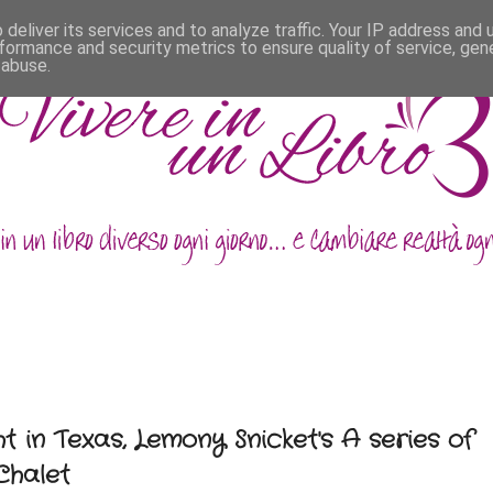
deliver its services and to analyze traffic. Your IP address and
formance and security metrics to ensure quality of service, ge
 abuse.
ht in Texas, Lemony Snicket's A series of
Chalet