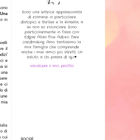
sono
Sono una lettrice appassionata
Una
di romanzi in particolare
to in
distopici e thriller e la Kinsella, a
lei non so rinunciare. Sono
particolarmente in fissa con
Edgar Allan Poe. Adoro fare
cardmaking. Amo tantissimo la
elli
mia famiglia che comprende
e il
anche i miei amici più stretti. Un
dizi'
saluto a chi passa di qui♥
ici e
visualizza il mio profilo
ma si
 una
ssere
e ci
lo di
cune
 mia
talia
o di
n cui
social