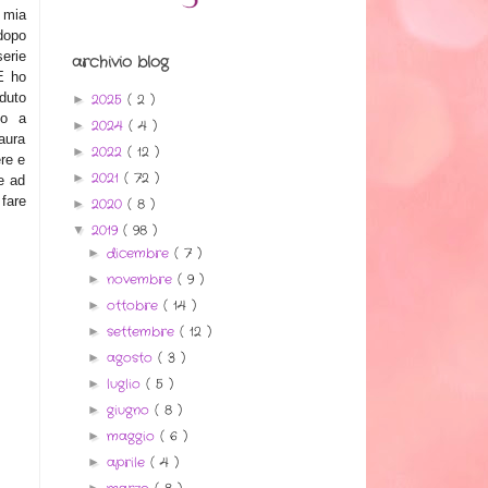
 mia
 dopo
erie
archivio blog
E ho
duto
2025
( 2 )
►
no a
2024
( 4 )
►
paura
2022
( 12 )
►
ere e
2021
( 72 )
►
e ad
 fare
2020
( 8 )
►
2019
( 98 )
▼
dicembre
( 7 )
►
novembre
( 9 )
►
ottobre
( 14 )
►
settembre
( 12 )
►
agosto
( 3 )
►
luglio
( 5 )
►
giugno
( 8 )
►
maggio
( 6 )
►
aprile
( 4 )
►
►