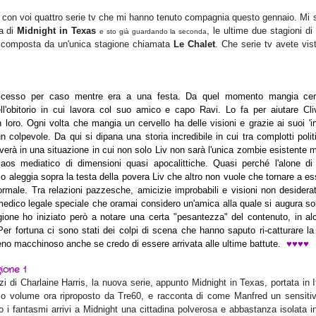
 con voi quattro serie tv che mi hanno tenuto compagnia questo gennaio. Mi 
ma di
Midnight in Texas
, le ultime due stagioni di
e sto già guardando la seconda
 composta da un'unica stagione chiamata
Le Chalet
. Che serie tv avete vis
ccesso per caso mentre era a una festa. Da quel momento mangia cerv
ll'obitorio in cui lavora col suo amico e capo Ravi. Lo fa per aiutare Cliv
 loro. Ogni volta che mangia un cervello ha delle visioni e grazie ai suoi 'in
 un colpevole. Da qui si dipana una storia incredibile in cui tra complotti polit
overà in una situazione in cui non solo Liv non sarà l'unica zombie esistente 
n caos mediatico di dimensioni quasi apocalittiche. Quasi perché l'alone di
o aleggia sopra la testa della povera Liv che altro non vuole che tornare a e
rmale. Tra relazioni pazzesche, amicizie improbabili e visioni non desiderat
 medico legale speciale che oramai considero un'amica alla quale si augura so
gione ho iniziato però a notare una certa "pesantezza" del contenuto, in al
er fortuna ci sono stati dei colpi di scena che hanno saputo ri-catturare la
♥
♥
♥
♥
eno macchinoso anche se credo di essere arrivata alle ultime battute.
ione 1
nzi di Charlaine Harris, la nuova serie, appunto Midnight in Texas, portata in I
mo volume ora riproposto da Tre60, e racconta di come Manfred un sensitiv
 i fantasmi arrivi a Midnight una cittadina polverosa e abbastanza isolata i