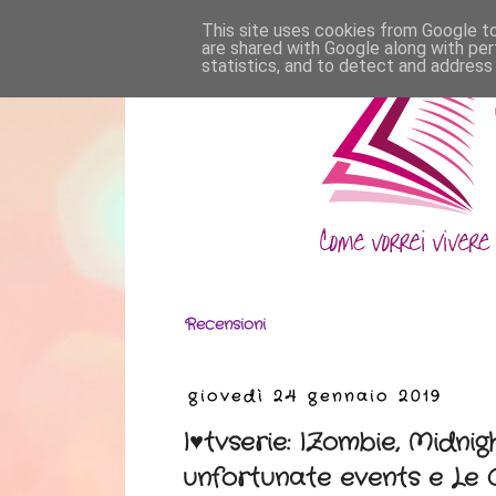
This site uses cookies from Google to 
are shared with Google along with per
statistics, and to detect and address
Recensioni
giovedì 24 gennaio 2019
I♥tvserie: IZombie, Midnig
unfortunate events e Le 