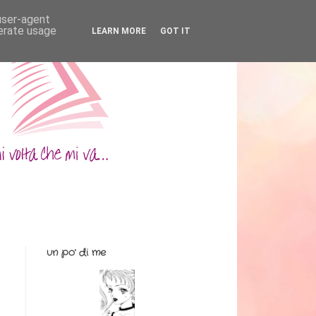
 user-agent
nerate usage
LEARN MORE
GOT IT
un po' di me