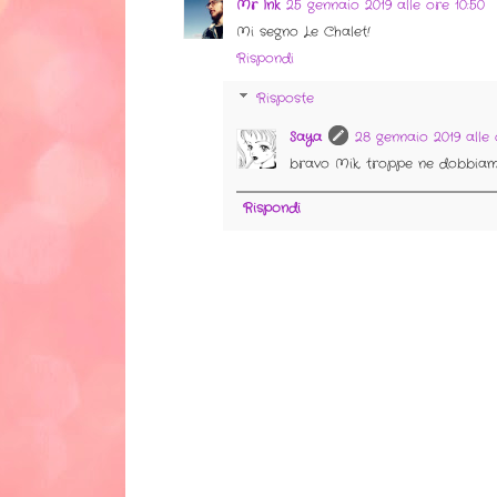
Mr Ink
25 gennaio 2019 alle ore 10:50
Mi segno Le Chalet!
Rispondi
Risposte
Saya
28 gennaio 2019 alle 
bravo Mik, troppe ne dobbia
Rispondi