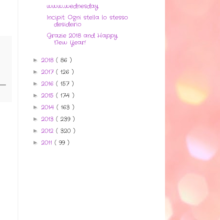
www...wednesday
Incipit: Ogni stella lo stesso
desiderio
Grazie 2018 and Happy
New Year!
2018
( 86 )
►
2017
( 126 )
►
2016
( 157 )
►
2015
( 174 )
►
2014
( 163 )
►
2013
( 239 )
►
2012
( 320 )
►
2011
( 99 )
►