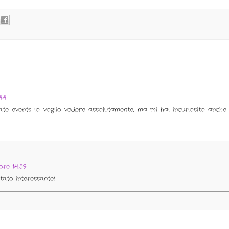
:44
nate events lo voglio vedere assolutamente, ma mi hai incuriosito anche
ore 14:59
tato interessante!