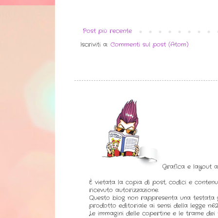
Post più recente
Iscriviti a:
Commenti sul post (Atom)
Grafica e layout 
È vietata la copia di post, codici e contenu
ricevuto autorizzazione.
Questo blog non rappresenta una testata g
prodotto editoriale ai sensi della legge n.62 
Le immagini delle copertine e le trame dei l