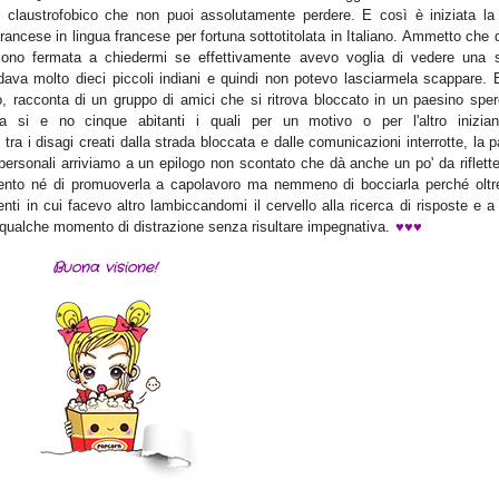
i claustrofobico che non puoi assolutamente perdere. E così è iniziata la
francese in lingua francese per fortuna sottotitolata in Italiano. Ammetto che
sono fermata a chiedermi se effettivamente avevo voglia di vedere una s
rdava molto dieci piccoli indiani e quindi non potevo lasciarmela scappare. 
o, racconta di un gruppo di amici che si ritrova bloccato in un paesino sper
 si e no cinque abitanti i quali per un motivo o per l'altro inizia
tra i disagi creati dalla strada bloccata e dalle comunicazioni interrotte, la 
personali arriviamo a un epilogo non scontato che dà anche un po' da riflett
 sento né di promuoverla a capolavoro ma nemmeno di bocciarla perché oltr
ti in cui facevo altro lambiccandomi il cervello alla ricerca di risposte e a
♥
♥
♥
 qualche momento di distrazione senza risultare impegnativa.
Buona visione!