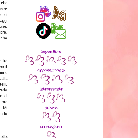
 che
nire
no di
naggi
ione.
pre.
lche
imperdibile
 tre
ne il
appassionante
ranno
dalla
elli.
interessante
rario
ta di
 ore
dubbio
. Mi
ia le
sconsigliato
 alla