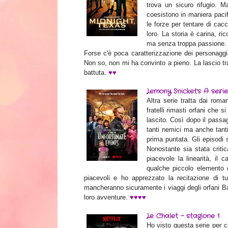
trova un sicuro rifugio. M
coesistono in maniera pacif
le forze per tentare di cacc
loro. La storia è carina, r
ma senza troppa passione. P
Forse c'è poca caratterizzazione dei personaggi
Non so, non mi ha convinto a pieno. La lascio tr
♥
♥
battuta.
Lemony Snicket's A seri
Altra serie tratta dai rom
fratelli rimasti orfani che 
lascito. Così dopo il passag
tanti nemici ma anche tanti
prima puntata. Gli episodi 
Nonostante sia stata critica
piacevole la linearità, il 
qualche piccolo elemento 
piacevoli e ho apprezzato la recitazione di tu
mancheranno sicuramente i viaggi degli orfani Bau
♥
♥
♥
♥
loro avventure.
Le Chalet - stagione 1
Ho visto questa serie per ca