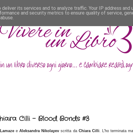
deliver its services and to analyze traffic. Your IP address and
formance and security metrics to ensure quality of service, ge
 abuse.
hiara Cilli - Blood Bonds #3
 Lamaze
e
Aleksandra Nikolayev
scritta da
Chiara Cilli
. L
'ho termi
nata ma