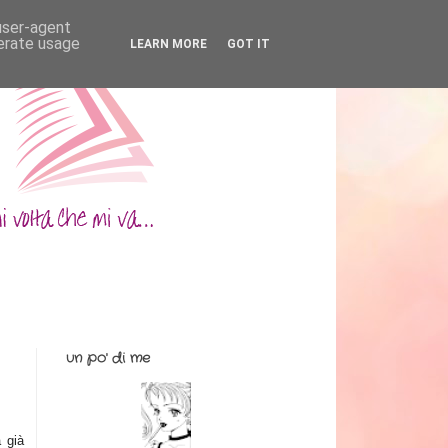
 user-agent
nerate usage
LEARN MORE
GOT IT
un po' di me
 già