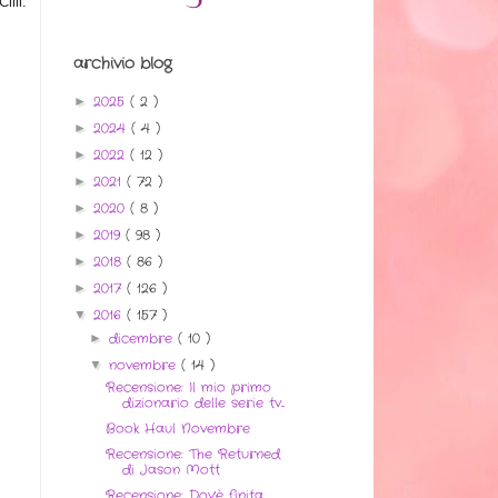
illi.
archivio blog
2025
( 2 )
►
2024
( 4 )
►
2022
( 12 )
►
2021
( 72 )
►
2020
( 8 )
►
2019
( 98 )
►
2018
( 86 )
►
2017
( 126 )
►
2016
( 157 )
▼
dicembre
( 10 )
►
novembre
( 14 )
▼
Recensione: Il mio primo
dizionario delle serie tv...
Book Haul Novembre
Recensione: The Returned
di Jason Mott
Recensione: Dov'è finita