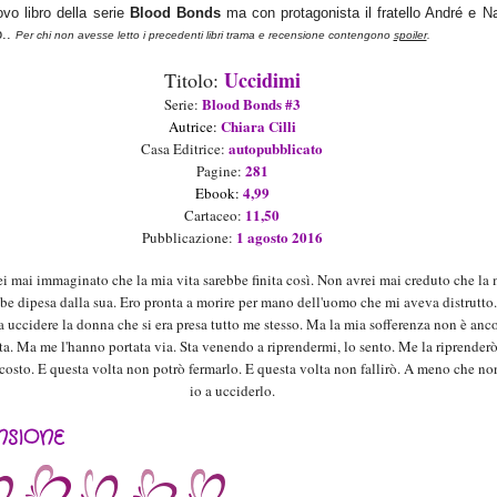
ovo libro della serie
Blood Bon
ds
ma con pro
tagonista il fratello And
ré e N
o..
Per chi
non avesse letto i precedenti l
ibri trama e recensione contengono
spoiler
.
Uccidimi
Titolo:
Blood Bonds #3
Seri
e
:
Ch
iara Cilli
Aut
rice
:
autopubblicato
Casa Editrice:
281
Pagine:
4
,99
Ebook
:
1
1
,
5
0
Cartaceo:
1
agosto 2016
Pubblicazione:
i mai immaginato che la mia vita sarebbe finita così. Non avrei mai creduto che la 
bbe dipesa dalla sua. Ero pronta a morire per mano dell'uomo che mi aveva distrutto
a uccidere la donna che si era presa tutto me stesso. Ma la mia sofferenza non è anc
ta. Ma me l'hanno portata via. Sta venendo a riprendermi, lo sento. Me la riprenderò
 costo. E questa volta non potrò fermarlo. E questa volta non fallirò. A meno che no
io a ucciderlo.
NSIONE