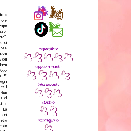
to e
tore
capo
zze-
ate”,
ze si
 cosa
imperdibile
azzo
a del
lavo
appassionante
Dopo
ù. E’
 ogni
interessante
tti i
. Non
a di
dubbio
tto,
o. La
sa di
sconsigliato
ietro
uesto