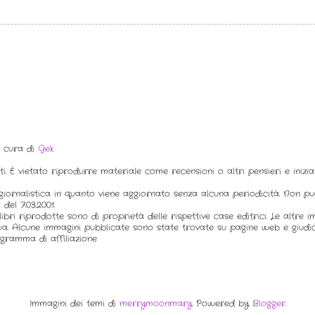
a cura di
Gek
ti. È vietato riprodurre materiale come recensioni o altri pensieri e inizi
iornalistica in quanto viene aggiornato senza alcuna periodicità. Non p
del 7.03.2001.
ibri riprodotte sono di proprietà delle rispettive case editrici. Le altre 
a. Alcune immagini pubblicate sono state trovate su pagine web e giudic
gramma di affiliazione
Immagini dei temi di
merrymoonmary
. Powered by
Blogger
.