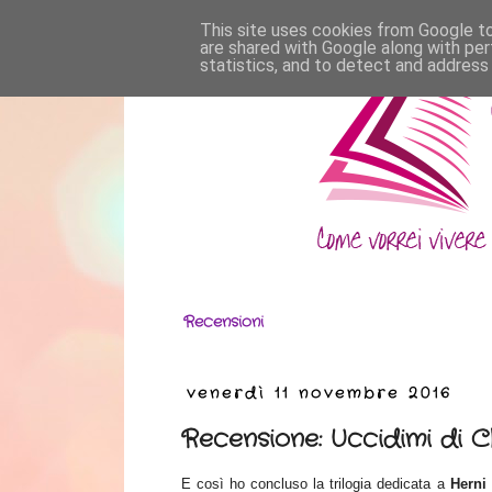
This site uses cookies from Google to 
are shared with Google along with per
statistics, and to detect and address
Recensioni
venerdì 11 novembre 2016
Recensione: Uccidimi di C
E così ho
conclus
o la trilogia dedicata a
Herni