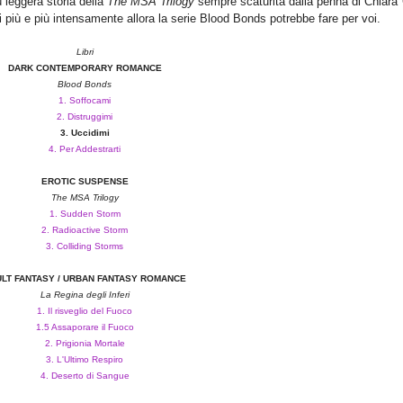
 leggera storia della
The MSA
Trilog
y
sempre scaturita dalla penna di Chiara C
i più e più intensamente allora la serie Blood Bonds potrebbe fare per voi.
Libri
DARK CONTEMPORARY ROMANCE
Blood Bonds
1. Soffocami
2. Distruggimi
3. Uccidimi
4.
Per Addest
rarti
EROTIC SUSPENSE
The MSA Trilogy
1. Sudden Storm
2. Radioactive Storm
3. Colliding Storms
LT FANTASY / URBAN FANTASY ROMANCE
La Regina degli Inferi
1. Il risveglio del Fuoco
1.5 Assaporare il Fuoco
2. Prigionia Mortale
3. L'Ultimo Respiro
4. Deserto di Sangue