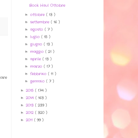
Book Haul Ottobre
ottobre
( 13 )
►
settembre
( 16 )
►
agosto
( 7 )
►
luglio
( 15 )
►
giugno
( 13 )
►
maggio
( 21 )
►
aprile
( 13 )
►
marzo
( 17 )
►
febbraio
( 11 )
►
iare
gennaio
( 7 )
►
2015
( 174 )
►
2014
( 163 )
►
2013
( 239 )
►
2012
( 320 )
►
2011
( 99 )
►