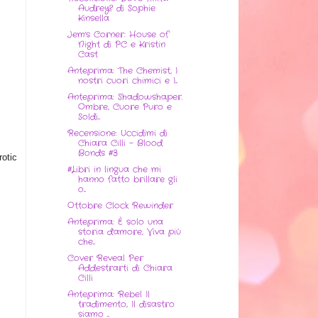
Audrey? di Sophie
Kinsella
Jem's Corner: House of
Night di PC e Kristin
Cast
Anteprima: The Chemist, I
nostri cuori chimici e I...
Anteprima: Shadowshaper.
Ombre, Cuore Puro e
Soldi...
Recensione: Uccidimi di
Chiara Cilli - Blood
Bonds #3
rotic
#Libri in lingua che mi
hanno fatto brillare gli
o...
Ottobre Clock Rewinder
Anteprima: È solo una
storia d'amore, Viva più
che...
Cover Reveal Per
Addestrarti di Chiara
Cilli
Anteprima: Rebel Il
tradimento, Il disastro
siamo ...