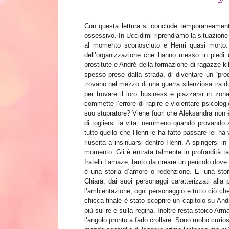
Con questa lettura si conclude temporaneamente 
ossessivo. In Uccidimi riprendiamo la situazione
al momento sconosciuto e Henri quasi morto.
dell’organizzazione che hanno messo in piedi 
prostitute e André della formazione di ragazze-kil
spesso prese dalla strada, di diventare un “prodo
trovano nel mezzo di una guerra silenziosa tra d
per trovare il loro business e piazzarsi in z
commette l’errore di rapire e violentare psicolog
suo stupratore? Viene fuori che Aleksandra non
di togliersi la vita, nemmeno quando provando
tutto quello che Henri le ha fatto passare lei ha 
riuscita a insinuarsi dentro Henri. A spingersi i
momento. Gli è entrata talmente in profondità tan
fratelli Lamaze, tanto da creare un pericolo dove 
è una storia d’amore o redenzione. E’ una stor
Chiara, dai suoi personaggi caratterizzati alla 
l’ambientazione, ogni personaggio e tutto ciò che
chicca finale è stato scoprire un capitolo su And
più sul re e sulla regina. Inoltre resta stoico A
l’angolo pronto a farlo crollare. Sono molto curio