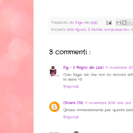
Pubblicato da
Saya
alle
14:00
Etichette:
2016 Agosto
,
5 farfalle
,
autopubblicato
,
C
3 commenti :
Ely - Il Regno dei Libri
11 novembre 201
Ciao Saya, sai che non ho ancora le
la serie <3
Rispondi
Chiara Cilli
11 novembre 2016 alle ore 
Grazie immensamente per questa belli
Rispondi