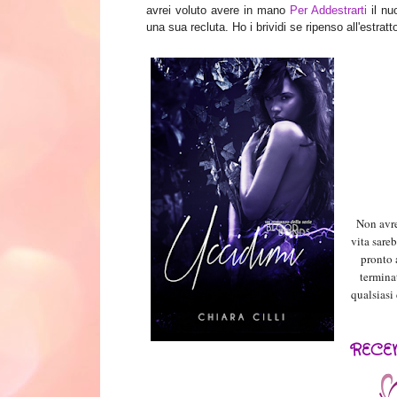
avrei volut
o avere in mano
Per Ad
destrarti
il nu
una sua recluta. Ho i brividi se ripenso all
'e
stratt
Non avre
vita sare
pronto 
termina
qualsiasi
RECE