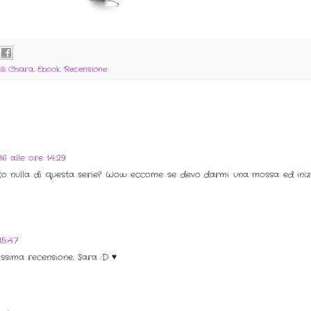
illi Chiara
,
Ebook
,
Recensione
6 alle ore 14:29
tto nulla di questa serie? Wow eccome se devo darmi una mossa ed iniz
15:47
ssima recensione, Sara :D ♥