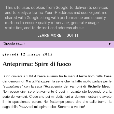
This site uses cookies from Google to deliver its services
and to analyze traffic. Your IP address and user-agent are
shared with Google along with performance and security
metrics to ensure quality of service, generate usage
statistics, and to detect and address abuse.
LEARN MORE
GOT IT
▼
giovedì 12 marzo 2015
Anteprima: Spire di fuoco
Buon giovedì a tutti! A breve avremo tra le mani il
terzo
libro della
Casa
dei demoni di Marta Palazzesi
, la serie che ha fatto molto parlare per le
"somiglianze"
con la saga l'
Accademia dei vampiri di Richelle Mead
.
Non posso dirvi se effettivamente è così in quanto sto leggendo ora la
serie dei vampiri. Credo che poi mi dedicherò ai demoni nostrani e avrete
il mio spassionato parere. Nel frattempo posso dire che dalle trame, la
saga della Palazzesi mi ispira molto. Staremo a vedere!