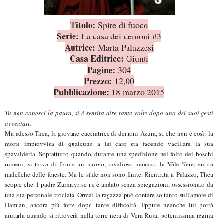
Titolo:
Spire di fuoco
Serie:
La casa dei demoni #3
Autrice:
Marta Palazzesi
Casa Editrice:
Giunti
Pagine:
304
Prezzo:
12,00
Pubblicazione:
18
marzo 2015
Tu non conosci la paura, si è sentita dire tante volte dopo uno dei suoi gesti
avventati.
Ma adesso Thea, la giovane cacciatrice di demoni Azura, sa che non è così: la
morte improvvisa di qualcuno a lei caro sta facendo vacillare la sua
spavalderia. Soprattutto quando, durante una spedizione nel folto dei boschi
rumeni, si trova di fronte un nuovo, insidioso nemico: le Vâle Nere, entità
malefiche delle foreste. Ma le sfide non sono finite. Rientrata a Palazzo, Thea
scopre che il padre Zarmayr se ne è andato senza spiegazioni, ossessionato da
una sua personale crociata. Ormai la ragazza può contare soltanto sull'amore di
Damian, ancora più forte dopo tante difficoltà. Eppure neanche lui potrà
aiutarla quando si ritroverà nella torre nera di Vera Ruja, potentissima regina