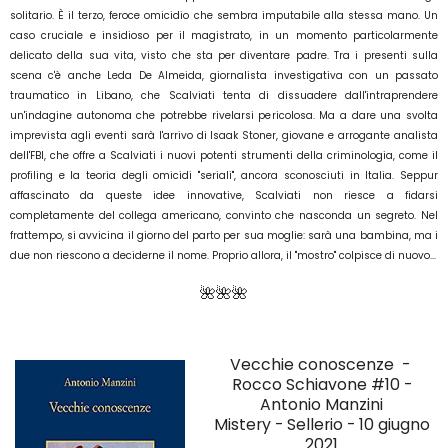
solitario. È il terzo, feroce omicidio che sembra imputabile alla stessa mano. Un
caso cruciale e insidioso per il magistrato, in un momento particolarmente
delicato della sua vita, visto che sta per diventare padre. Tra i presenti sulla
scena c'è anche Leda De Almeida, giornalista investigativa con un passato
traumatico in Libano, che Scalviati tenta di dissuadere dall'intraprendere
un'indagine autonoma che potrebbe rivelarsi pericolosa. Ma a dare una svolta
imprevista agli eventi sarà l'arrivo di Isaak Stoner, giovane e arrogante analista
dell'FBI, che offre a Scalviati i nuovi potenti strumenti della criminologia, come il
profiling e la teoria degli omicidi "seriali", ancora sconosciuti in Italia. Seppur
affascinato da queste idee innovative, Scalviati non riesce a fidarsi
completamente del collega americano, convinto che nasconda un segreto. Nel
frattempo, si avvicina il giorno del parto per sua moglie: sarà una bambina, ma i
due non riescono a deciderne il nome. Proprio allora, il "mostro" colpisce di nuovo...
🌺🌺🌺
Vecchie conoscenze -
Rocco Schiavone #10 -
Antonio Manzini
Mistery
- Sellerio -
10 giugno
2021