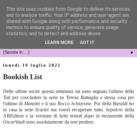
This site uses cookies from Google to deliver its services
and to analyze traffic. Your IP address and user-agent are
shared with Google along with performance and security
metrics to ensure quality of service, generate usage
statistics, and to detect and address abuse.
LEARN MORE
GOT IT
▼
lunedì 19 luglio 2021
Bookish List
Delle ultime uscite questa settimana mi sono segnata l'ultimo della
Tuti
per concludere la serie su
Teresa Battaglia
e stessa cosa per
l'ultimo di
Manzini
e il suo
Rocco Schiavone
. Poi della
Baraldi
ho
in casa la serie
Scarlet
ma vorrei recuperare tutto.
Sepolcro
della
ABEditore e la versione di
Sette minuti dopo la mezzanotte
della
OscarVault
sono assolutamente da non perdere.