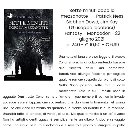
Sette minuti dopo la
mezzanotte - Patrick Ness
Siobhan Dowd, Jim Kay
(Giuseppe Iacobaci)
Fantasy
- Mondadori -
22
giugno 2021
p. 240 - € 10,50 - € 6,99
Una notte di luna e brezza leggera, il piccolo
Conor si sveglia di colpo sentendo bussare
alla finestra della sua cameretta.
Terrorizzato, allunga l'orecchio per cogliere
qualche rumore sospetto dal piano di sotto.
Nulla. Sono passati sette minuti dalla
mezzanotte. L'ora in cui i mostri sono in
agguato. D'un tratto, Conor sente chiamare il suo nome e il panico lo invade:
potrebbe essere l'apparizione spaventosa che da giorni lo tormenta nel sonno,
l'incubo che viene a trovarlo da quando sua madre ha iniziato le cure mediche.
Un'entità fatta di tenebra, di vortici, di urla... Ma questo mostro è un po' diverso.
Non ha artigli o denti aguzzi: è semplicemente un albero. Antico e selvaggio,
come una storia perduta e indomabile. Il mostro è pronto a stringere un patto