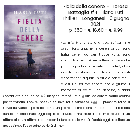
Figlia della cenere -
Teresa
Battaglia #4 - Ilaria Tuti
Thriller - Longanesi -
3 giugno
2021
p. 350 - € 18,60 - € 9,99
«La mia è una storia antica, scritta nelle
ossa. Sono antiche le ceneri di cui sono
figlia, ceneri da cui, troppe volte, sono
rinata. E a tratti è un sollievo sapere che
prima o poi la mia mente mi tradirà, che i
ricordi sembreranno illusioni, racconti
appartenenti a qualcun altro e non a me. È
quasi un sollievo sapere che è giunto il
momento di darmi una risposta, e darla
soprattutto a chi ne ha più bisogno. Perché i miei giorni da commissario stanno
per terminare. Eppure, nessun sollievo mi è concesso. Oggi il presente torna a
scivolare verso il passato, come un piano inclinato che mi costringe a rotolare
dentro un buco nero. Oggi capirò di dovere a me stessa, alla mia squadra, un
ultimo atto, un ultimo scontro con la ferocia della verità. Perché oggi ascolterò un
assassino, e l’assassino parlerà di me.»