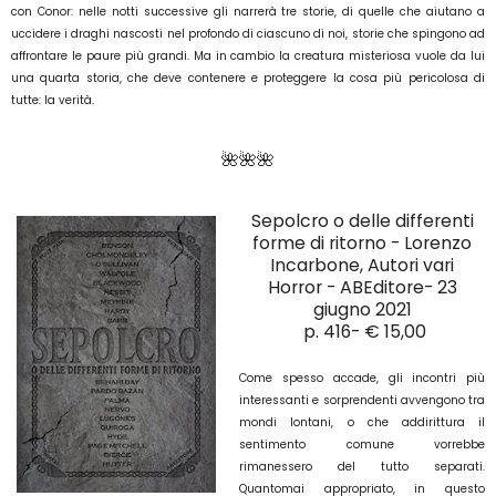
con Conor: nelle notti successive gli narrerà tre storie, di quelle che aiutano a
uccidere i draghi nascosti nel profondo di ciascuno di noi, storie che spingono ad
affrontare le paure più grandi. Ma in cambio la creatura misteriosa vuole da lui
una quarta storia, che deve contenere e proteggere la cosa più pericolosa di
tutte: la verità.
🌺🌺🌺
Sepolcro o delle differenti
forme di ritorno - Lorenzo
Incarbone, Autori vari
Horror
- ABEditore- 23
giugno
2021
p. 416- € 15,00
Come spesso accade, gli incontri più
interessanti e sorprendenti avvengono tra
mondi lontani, o che addirittura il
sentimento comune vorrebbe
rimanessero del tutto separati.
Quantomai appropriato, in questo