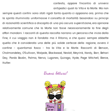
contesto, appare l'incontro di universi
antipodici quali la Vita e la Morte. Ma non
sempre questi confini sono stati rigidi tanto quanto ci appaiono ora; prima che
la spinta illuminista uniformasse il concetto di mortalità basandosi su principi
di razionalità scientifica a discapito di una più oscura superstizione, era opinione
relativamente comune che la Morte non fosse necessariamente la fine degli
affari mondani. I racconti di questa raccolta narrano un percorso che inizia dalla
Fine, il cui viaggio non è l'andata ma il Ritorno, e che quasi sempre abbatte
quella che è considerata una delle più solide certezze della ragione, ovvero il
confine - quantomai fosco - tra la Vita e la Morte. Racconti di Benson,
Cholmondeley, O'Sullivan, Walpole, Blackwood, Nesbit, Meyrink, Hardy, Barr, Behari
Day, Pardo Bazán, Palma, Nervo, Lugones, Quiroga, Hyde, Page Mitchell, Bierce,
Hutter.
Buona lettura!