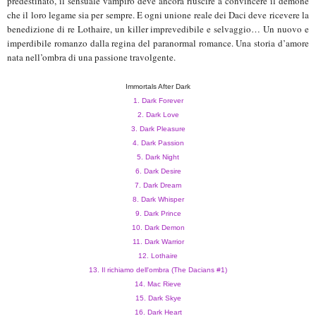
predestinato, il sensuale vampiro deve ancora riuscire a convincere il demone
che il loro legame sia per sempre. E ogni unione reale dei Daci deve ricevere la
benedizione di re Lothaire, un killer imprevedibile e selvaggio… Un nuovo e
imperdibile romanzo dalla regina del paranormal romance. Una storia d’amore
nata nell’ombra di una passione travolgente.
Immortals After Dark
1. Dark Forever
2. Dark Love
3. Dark Pleasure
4. Dark Passion
5. Dark Night
6. Dark Desire
7. Dark Dream
8. Dark Whisper
9. Dark Prince
10. Dark Demon
11. Dark Warrior
12. Lothaire
13. Il richiamo dell'ombra (The Dacians #1)
14. Mac Rieve
15. Dark Skye
16. Dark Heart