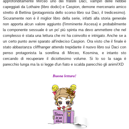
approfonditamente Mirceo uno dei fratelli Daci, vampiri delle nebbie
capeggiati da Lothaire (libro dodici) e Caspion, demone mercenario amico
stretto di Bettina (protagonista dello scorso libro sui Daci, il tredicesimo).
Sicuramente non è il miglior libro della serie, infatti alla storia generale
non apporta alcun valore aggiunto (l'imminente Ascesa) e probabilmente
la componente sessuale è un po' più spinta ma devo ammettere che nel
complesso è stata una lettura che mi ha coinvolto e intrigato. Anche se a
un certo punto avrei sparato all'indeciso Caspion. Ora visto che il finale è
stato abbastanza cliffhanger attendo trepidante il nuovo libro sui Daci con
penso protagonista la sorellina di Mirceo, Kosmina, e intanto sto
cercando di recuperare il diciottesimo volume. Si lo so la saga è
parecchio lunga ma la si legge d'un fiato e scalda parecchio gli animi!XD
Buona lettura!