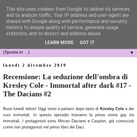
This site uses cookies from Google to deliver its services
and to analyze traffic. Your IP address and user-agent are
shared with Google along with performance and security
metrics to ensure quality of service, generate usage
statistics, and to detect and address abuse.
LEARN MORE
GOT IT
▼
lunedì 2 dicembre 2019
Recensione: La seduzione dell'ombra di
Kresley Cole - Immortal after dark #17 -
The Dacians #2
Buon lunedì lettori!
Oggi torno a parlarvi dopo tanto di
Kresley Cole
e dei
suoi immortali. In questo episodio troviamo la prima storia gay tra
immortali. I protagonisti sono Mirceo Daciano e Caspion, già conosciuti
come non protagonisti nel primo libro dei Daci.