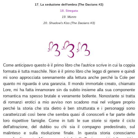
17. La seduzione dell'ombra (The Dacians #2)
18. Stregata
19. Munro
20. Shadow's Kiss (The Dacians #3)
Come anticipavo questo è il primo libro che l'autrice scrive in cui la coppia
formata è tutta maschile. Non è il primo libro che leggo di genere e quindi
mi sono approcciata serenamente alla lettura anche perché la Cole per
quanto mi riguarda è una garanzia. Il mondo immortale creato, chiamato
Lore, mi ha fatta innamorare sin da subito insieme alla sua componente
romantica ma spesso brutale e veramente bollente. Nonostante si tratta
di romanzi erotici a mio avviso non scadono mai nel volgare proprio
perché la storia che sta dietro è ben strutturata e i personaggi sono
caratterizzati così bene che sembra quasi di conoscerli e far parte delle
loro rispettive famiglie. Come in tutti le sue storie si ripete il ciclo
dell'attrazione, del dubbio su chi sia il compagno predestinato, sul
malinteso e sulla risoluzione finale. In questa storia conosciamo