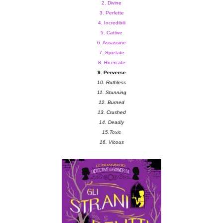
2. Divine
3. Perfette
4. Incredibili
5. Cattive
6. Assassine
7. Spietate
8. Ricercate
9. Perverse
10. Ruthless
11. Stunning
1
2. Burned
1
3. Crushed
14. Deadly
15.Toxic
16. Vicous