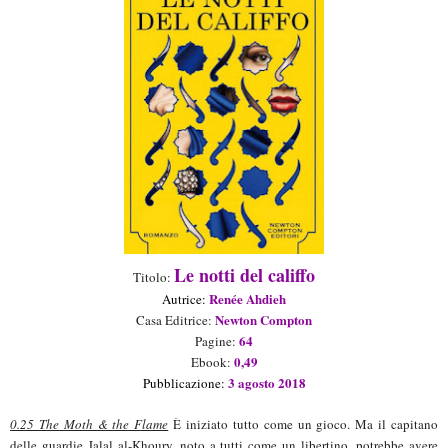
Le notti del califfo
Titolo:
Renée Ahdieh
Aut
rice
:
Newton Compton
Casa Editrice:
64
Pagine:
0,49
Ebook:
3 agosto
2018
Pubblicazione:
0.25 The Moth & the Flame
È iniziato tutto come un gioco. Ma il capitano
delle guardie Jalal al-Khoury, noto a tutti come un libertino, potrebbe avere