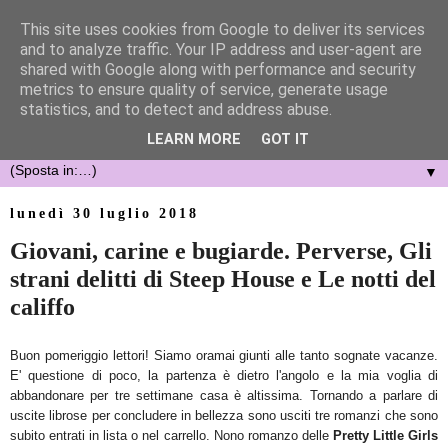
This site uses cookies from Google to deliver its services
and to analyze traffic. Your IP address and user-agent are
shared with Google along with performance and security
metrics to ensure quality of service, generate usage
statistics, and to detect and address abuse.
LEARN MORE
GOT IT
▼
lunedì 30 luglio 2018
Giovani, carine e bugiarde. Perverse, Gli
strani delitti di Steep House e Le notti del
califfo
Buon pomeriggio lettori! Siamo oramai giunti alle tanto sognate vacanze.
E' questione di poco, la partenza è dietro l'angolo e la mia voglia di
abbandonare per tre settimane casa è altissima. Tornando a parlare di
uscite librose per concludere in bellezza sono usciti tre romanzi che sono
subito entrati in lista o nel carrello. Nono romanzo delle
Pretty Little Girls