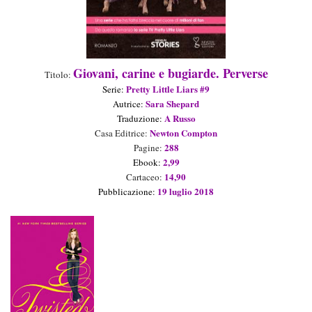
Giovani, carine e bugiarde. Perverse
Titolo:
Pretty Little Liars #9
Seri
e
:
Sara Shepard
Aut
rice
:
A Russo
Traduzion
e
:
Newton Compton
Casa Editrice:
288
Pagine:
2,99
Ebook:
14,90
Cartaceo:
19 luglio 2018
Pubblicazione: