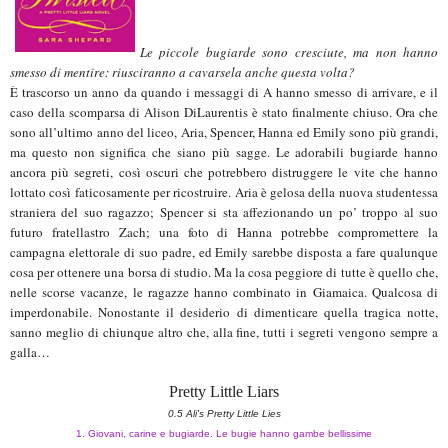
Le piccole bugiarde sono cresciute, ma non hanno
smesso di mentire: riusciranno a cavarsela anche questa volta?
È trascorso un anno da quando i messaggi di A hanno smesso di arrivare, e il
caso della scomparsa di Alison DiLaurentis è stato finalmente chiuso. Ora che
sono all’ultimo anno del liceo, Aria, Spencer, Hanna ed Emily sono più grandi,
ma questo non significa che siano più sagge. Le adorabili bugiarde hanno
ancora più segreti, così oscuri che potrebbero distruggere le vite che hanno
lottato così faticosamente per ricostruire. Aria è gelosa della nuova studentessa
straniera del suo ragazzo; Spencer si sta affezionando un po’ troppo al suo
futuro fratellastro Zach; una foto di Hanna potrebbe compromettere la
campagna elettorale di suo padre, ed Emily sarebbe disposta a fare qualunque
cosa per ottenere una borsa di studio. Ma la cosa peggiore di tutte è quello che,
nelle scorse vacanze, le ragazze hanno combinato in Giamaica. Qualcosa di
imperdonabile. Nonostante il desiderio di dimenticare quella tragica notte,
sanno meglio di chiunque altro che, alla fine, tutti i segreti vengono sempre a
galla…
Pretty Little Liars
0.5 Ali's Pretty Little Lies
1. Giovani, carine e bugiarde. Le bugie hanno gambe bellissime