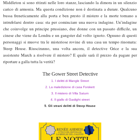
Middleton si sono ritirati nelle loro stanze, lasciando la dimora in un silenzio
carico di armonia. Ma questa condizione non è destinata a durare. Qualcuno
bussa freneticamente alla porta e ben presto il mistero e la morte tornano a
intrufolarsi dentro casa: sta per cominciare una nuova indagine. Un’indagine
che coinvolge un principe prussiano, due donne con un passato difficile, un
cinese che viene da Londra e un gangster dal volto ignoto. Ognuno di questi
personaggi si muove tra le misteriose rovine di una casa un tempo rinomata:
Steep House. Riusciranno, una volta ancora, il detective Grice e la sua
assistente March a risolvere il mistero? E quale sarà il prezzo da pagare per
riportare a galla tutta la verità?
The Gower Street Detective
1. I delitti di Mangle Street
2. La maledizione di casa Forskett
3. Il mistero di Villa Saturn
4. Il giallo di Gaslight street
5. Gli strani delitti di Steep House