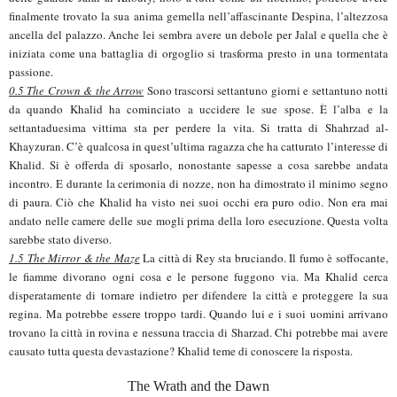
finalmente trovato la sua anima gemella nell’affascinante Despina, l’altezzosa
ancella del palazzo. Anche lei sembra avere un debole per Jalal e quella che è
iniziata come una battaglia di orgoglio si trasforma presto in una tormentata
passione.
0.5 The Crown & the Arrow
Sono trascorsi settantuno giorni e settantuno notti
da quando Khalid ha cominciato a uccidere le sue spose. È l’alba e la
settantaduesima vittima sta per perdere la vita. Si tratta di Shahrzad al-
Khayzuran. C’è qualcosa in quest’ultima ragazza che ha catturato l’interesse di
Khalid. Si è offerda di sposarlo, nonostante sapesse a cosa sarebbe andata
incontro. E durante la cerimonia di nozze, non ha dimostrato il minimo segno
di paura. Ciò che Khalid ha visto nei suoi occhi era puro odio. Non era mai
andato nelle camere delle sue mogli prima della loro esecuzione. Questa volta
sarebbe stato diverso.
1.5 The Mirror & the Maze
La città di Rey sta bruciando. Il fumo è soffocante,
le fiamme divorano ogni cosa e le persone fuggono via. Ma Khalid cerca
disperatamente di tornare indietro per difendere la città e proteggere la sua
regina. Ma potrebbe essere troppo tardi. Quando lui e i suoi uomini arrivano
trovano la città in rovina e nessuna traccia di Sharzad. Chi potrebbe mai avere
causato tutta questa devastazione? Khalid teme di conoscere la risposta.
The Wrath and the Dawn