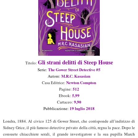
Gli strani delitti di Steep House
Titolo:
The Gower Street Detective #5
Seri
e
:
M.R.C. Kasasian
Aut
ore
:
Newton Compton
Casa Editrice:
512
Pagine:
5,99
Ebook:
9,90
Cartaceo:
19
luglio
2018
Pubblicazione:
Londra, 1884. Al civico 125 di Gower Street, che corrisponde all’indirizzo di
Sidney Grice, il più famoso detective privato della città, regna la pace. Dopo le
consuete chiacchiere serali, il grande investigatore e la sua pupilla March