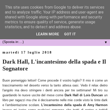
This site uses cookies from Google to deliver its services
and to analyze traffic. Your IP address and user-agent are
shared with Google along with performance and security
metrics to ensure quality of service, generate usage
statistics, and to detect and address abuse.
LEARN MORE
GOT IT
▼
martedì 17 luglio 2018
Dark Hall, L'incantesimo della spada e Il
Sognatore
Buon pomeriggio lettori! Come procede il vostro luglio? Il mio è come un
trascinamento nel deserto verso la tanto attesa oasi. Vedo il relax dietro
l'angolo ma devo stringere i denti ancora per tre settimane! Mi tiro su
guardando le nuove uscite del mese come
Dark Hall di Lois Duncan
un
libro per ragazzi ma che è decisamente nelle mie corde visto le tinte dark
e l'ambientazione scolare.
L'incantesimo della spada di Amy Harmon
invece mi ispira come qualsiasi romanzo che tratti di regine e torbidi