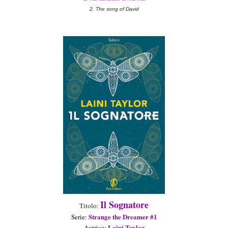
2. The song of David
Il Sognatore
Titolo:
Strange the Dreamer #1
Seri
e
:
Laini Taylor
Aut
rice
: