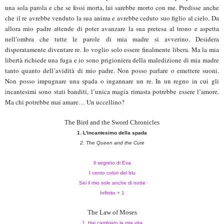
una sola parola e che se fossi morta, lui sarebbe morto con me. Predisse anche
che il re avrebbe venduto la sua anima e avrebbe ceduto suo figlio al cielo. Da
allora mio padre attende di poter avanzare la sua pretesa al trono e aspetta
nell’ombra che tutte le parole di mia madre si avverino. Desidera
disperatamente diventare re. Io voglio solo essere finalmente libera. Ma la mia
libertà richiede una fuga e io sono prigioniera della maledizione di mia madre
tanto quanto dell’avidità di mio padre. Non posso parlare o emettere suoni.
Non posso impugnare una spada o ingannare un re. In un regno in cui gli
incantesimi sono stati banditi, l’unica magia rimasta potrebbe essere l’amore.
Ma chi potrebbe mai amare… Un uccellino?
The Bird and the Sword Chronicles
1. L'incantesimo della spada
2. The Queen and the Cure
Il segreto di Eva
I cento colori del blu
Sei il mio sole anche di notte
Infinito + 1
The Law of Moses
1. Hai cambiato la mia vita