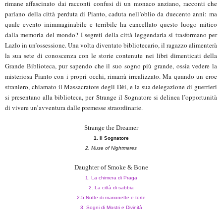
rimane affascinato dai racconti confusi di un monaco anziano, racconti che
parlano della città perduta di Pianto, caduta nell’oblio da duecento anni: ma
quale evento inimmaginabile e terribile ha cancellato questo luogo mitico
dalla memoria del mondo? I segreti della città leggendaria si trasformano per
Lazlo in un’ossessione. Una volta diventato bibliotecario, il ragazzo alimenterà
la sua sete di conoscenza con le storie contenute nei libri dimenticati della
Grande Biblioteca, pur sapendo che il suo sogno più grande, ossia vedere la
misteriosa Pianto con i propri occhi, rimarrà irrealizzato. Ma quando un eroe
straniero, chiamato il Massacratore degli Dèi, e la sua delegazione di guerrieri
si presentano alla biblioteca, per Strange il Sognatore si delinea l’opportunità
di vivere un’avventura dalle premesse straordinarie.
Strange the Dreamer
1. Il Sognatore
2. Muse of Nightmares
Daughter of Smoke & Bone
1. La chimera di Praga
2. La città di sabbia
2.5 Notte di marionette e torte
3. Sogni di Mostri e Divinità