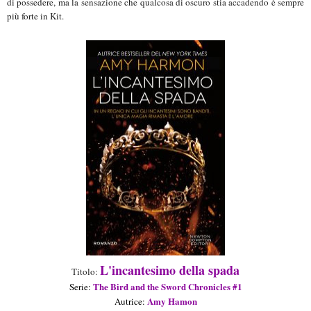
di possedere, ma la sensazione che qualcosa di oscuro stia accadendo è sempre
più forte in Kit.
L'incantesimo della spada
Titolo:
The Bird and the Sword Chronicles #1
Seri
e
:
Amy Hamon
Aut
rice
: