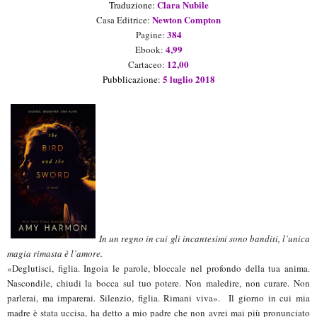
Clara Nubile
Traduzion
e
:
Newton Compton
Casa Editrice:
384
Pagine:
4,99
Ebook:
12,00
Cartaceo:
5 luglio
2018
Pubblicazione:
In un regno in cui gli incantesimi sono banditi, l’unica
magia rimasta è l’amore.
«Deglutisci, figlia. Ingoia le parole, bloccale nel profondo della tua anima.
Nascondile, chiudi la bocca sul tuo potere. Non maledire, non curare. Non
parlerai, ma imparerai. Silenzio, figlia. Rimani viva». Il giorno in cui mia
madre è stata uccisa, ha detto a mio padre che non avrei mai più pronunciato