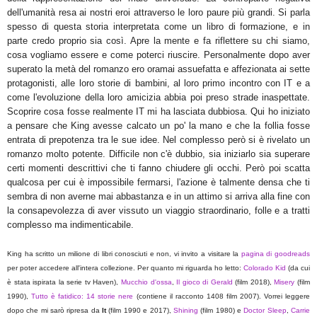
dell'umanità resa ai nostri eroi attraverso le loro paure più grandi. Si parla
spesso di questa storia interpretata come un libro di formazione, e in
parte credo proprio sia così. Apre la mente e fa riflettere su chi siamo,
cosa vogliamo essere e come poterci riuscire. Personalmente dopo aver
superato la metà del romanzo ero oramai assuefatta e affezionata ai sette
protagonisti, alle loro storie di bambini, al loro primo incontro con IT e a
come l'evoluzione della loro amicizia abbia poi preso strade inaspettate.
Scoprire cosa fosse realmente IT mi ha lasciata dubbiosa. Qui ho iniziato
a pensare che King avesse calcato un po' la mano e che la follia fosse
entrata di prepotenza tra le sue idee. Nel complesso però si è rivelato un
romanzo molto potente. Difficile non c'è dubbio, sia iniziarlo sia superare
certi momenti descrittivi che ti fanno chiudere gli occhi. Però poi scatta
qualcosa per cui è impossibile fermarsi, l'azione è talmente densa che ti
sembra di non averne mai abbastanza e in un attimo si arriva alla fine con
la consapevolezza di aver vissuto un viaggio straordinario, folle e a tratti
complesso ma indimenticabile.
King ha scritto un milione di libri conosciuti e non, vi invito a visitare la
pagina di goodreads
per poter accedere all'intera collezione. Per quanto mi riguarda ho letto:
Colorado Kid
(da cui
è stata ispirata la serie tv Haven),
Mucchio d'ossa
,
Il gioco di Gerald
(film 2018),
Misery
(film
1990),
Tutto è fatidico: 14 storie nere
(contiene il racconto 1408 film
2007)
. Vorrei leggere
dopo che mi sarò ripresa da
It
(film 1990 e 2017),
Shining
(film 1980) e
Doctor Sleep
,
Carrie