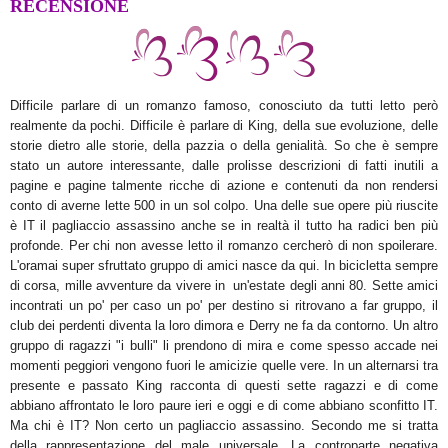
RECENSIONE
Difficile parlare di un romanzo famoso, conosciuto da tutti letto però
realmente da pochi. Difficile è parlare di King, della sue evoluzione, delle
storie dietro alle storie, della pazzia o della genialità. So che è sempre
stato un autore interessante, dalle prolisse descrizioni di fatti inutili a
pagine e pagine talmente ricche di azione e contenuti da non rendersi
conto di averne lette 500 in un sol colpo. Una delle sue opere più riuscite
è IT il pagliaccio assassino anche se in realtà il tutto ha radici ben più
profonde. Per chi non avesse letto il romanzo cercherò di non spoilerare.
L'oramai super sfruttato gruppo di amici nasce da qui. In bicicletta sempre
di corsa, mille avventure da vivere in un'estate degli anni 80. Sette amici
incontrati un po' per caso un po' per destino si ritrovano a far gruppo, il
club dei perdenti diventa la loro dimora e Derry ne fa da contorno. Un altro
gruppo di ragazzi "i bulli" li prendono di mira e come spesso accade nei
momenti peggiori vengono fuori le amicizie quelle vere. In un alternarsi tra
presente e passato King racconta di questi sette ragazzi e di come
abbiano affrontato le loro paure ieri e oggi e di come abbiano sconfitto IT.
Ma chi è IT? Non certo un pagliaccio assassino. Secondo me si tratta
della rappresentazione del male universale. La controparte negativa