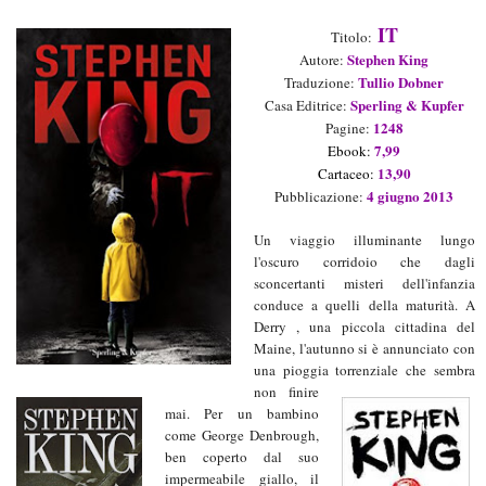
IT
Titolo:
Stephen King
Aut
ore
:
Tullio Dobner
Traduzione:
Sperling & Kupfer
Casa Editrice:
1248
Pagine:
7,99
Ebook:
13,90
Cartaceo
:
4 giugno 2013
Pubblicazione:
Un viaggio illuminante lungo
l'oscuro corridoio che dagli
sconcertanti misteri dell'infanzia
conduce a quelli della maturità. A
Derry , una piccola cittadina del
Maine, l'autunno si è annunciato con
una pioggia torrenziale che sembra
non finire
mai. Per un bambino
come George Denbrough,
ben coperto dal suo
impermeabile giallo, il