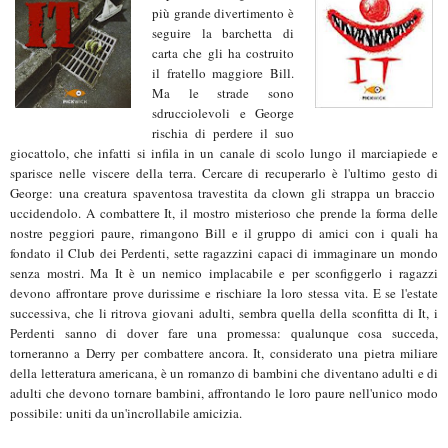
più grande divertimento è
seguire la barchetta di
carta che gli ha costruito
il fratello maggiore Bill.
Ma le strade sono
sdrucciolevoli e George
rischia di perdere il suo
giocattolo, che infatti si infila in un canale di scolo lungo il marciapiede e
sparisce nelle viscere della terra. Cercare di recuperarlo è l'ultimo gesto di
George: una creatura spaventosa travestita da clown gli strappa un braccio
uccidendolo. A combattere It, il mostro misterioso che prende la forma delle
nostre peggiori paure, rimangono Bill e il gruppo di amici con i quali ha
fondato il Club dei Perdenti, sette ragazzini capaci di immaginare un mondo
senza mostri. Ma It è un nemico implacabile e per sconfiggerlo i ragazzi
devono affrontare prove durissime e rischiare la loro stessa vita. E se l'estate
successiva, che li ritrova giovani adulti, sembra quella della sconfitta di It, i
Perdenti sanno di dover fare una promessa: qualunque cosa succeda,
torneranno a Derry per combattere ancora. It, considerato una pietra miliare
della letteratura americana, è un romanzo di bambini che diventano adulti e di
adulti che devono tornare bambini, affrontando le loro paure nell'unico modo
possibile: uniti da un'incrollabile amicizia.