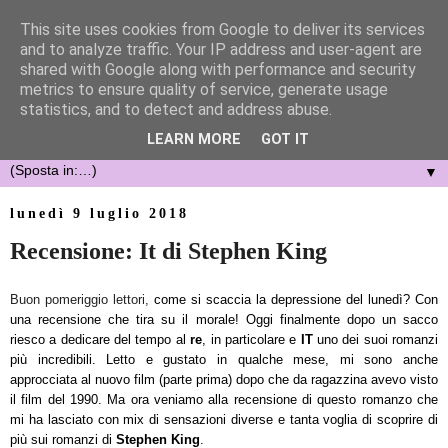
This site uses cookies from Google to deliver its services
and to analyze traffic. Your IP address and user-agent are
shared with Google along with performance and security
metrics to ensure quality of service, generate usage
statistics, and to detect and address abuse.
LEARN MORE
GOT IT
▼
lunedì 9 luglio 2018
Recensione: It di Stephen King
Buon pomeriggio lettori,
come si scaccia la depressione del lunedì? Con
una recensione che tira su il morale! Oggi finalmente dopo un sacco
riesco a dedicare del tempo al
re
, in particolare e
IT
uno dei suoi romanzi
più incredibili. Letto e gustato in qualche mese, mi sono anche
approcciata al nuovo film (parte prima) dopo che da ragazzina avevo visto
il film del 1990. Ma ora veniamo alla recensione di questo romanzo che
mi ha lasciato con mix di sensazioni diverse e tanta voglia di scoprire di
più sui romanzi di
Stephen King
.