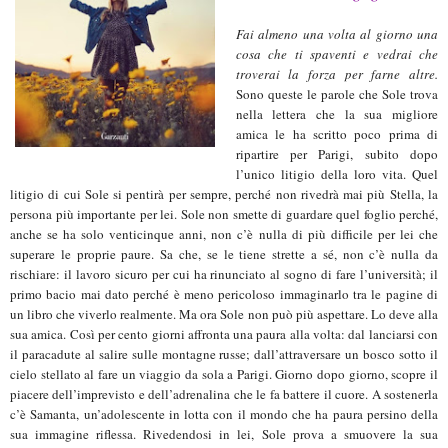
Fai almeno una volta al giorno una
cosa che ti spaventi e vedrai che
troverai la forza per farne altre.
Sono queste le parole che Sole trova
nella lettera che la sua migliore
amica le ha scritto poco prima di
ripartire per Parigi, subito dopo
l’unico litigio della loro vita. Quel
litigio di cui Sole si pentirà per sempre, perché non rivedrà mai più Stella, la
persona più importante per lei. Sole non smette di guardare quel foglio perché,
anche se ha solo venticinque anni, non c’è nulla di più difficile per lei che
superare le proprie paure. Sa che, se le tiene strette a sé, non c’è nulla da
rischiare: il lavoro sicuro per cui ha rinunciato al sogno di fare l’università; il
primo bacio mai dato perché è meno pericoloso immaginarlo tra le pagine di
un libro che viverlo realmente. Ma ora Sole non può più aspettare. Lo deve alla
sua amica. Così per cento giorni affronta una paura alla volta: dal lanciarsi con
il paracadute al salire sulle montagne russe; dall’attraversare un bosco sotto il
cielo stellato al fare un viaggio da sola a Parigi. Giorno dopo giorno, scopre il
piacere dell’imprevisto e dell’adrenalina che le fa battere il cuore. A sostenerla
c’è Samanta, un’adolescente in lotta con il mondo che ha paura persino della
sua immagine riflessa. Rivedendosi in lei, Sole prova a smuovere la sua