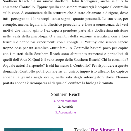
Southern Reach c’è un nuovo direttore: John Rodriguez, anche se tutti lo
chiamano Controllo. Eppure quello che sembra mancargli è proprio il controllo
sulle cose. A cominciare dalla struttura che è stato chiamato a dirigere, dove
tutti perseguono i loro scopi, tanto segreti quanto personali. La sua vice, per
esempio, ancora legata alla direttrice precedente e forse a conoscenza dei veri
motivi che hanno spinto l’ex capa a prendere parte alla dodicesima missione
nelle vesti della psicologa. O i membri della sezione scientifica con i loro
terribili e pericolosi esperimenti con i conigli. O Whitby che sembra sapere
troppe cose per un semplice «tuttofare». A Controllo basterà poco per capire
che i misteri della Southern Reach sono altrettanto numerosi e pericolosi di
quelli dell’Area X. Qual è il vero scopo della Southern Reach? Chi la comanda?
A quale autorità risponde? E chi ha messo lí Controllo? Per rispondere a queste
domande, Controllo potrà contare su un unico, imprevisto alleato. Lo capisce
appena la guarda negli occhi, nella sala degli interrogatori dove l’hanno
portata appena è ricomparsa al di qua del confine: la biologa è tornata.
Southern Reach
1. Annientamento
2. Autorità
3. Accettazione
The Sinner. La
Titolo: