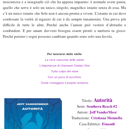
insicurezza e a insegnarle ciò che ha appena imparato: è normale avere paura,
quello che serve è solo un unico, singolo, magnifico istante senza di essa. Ma
c’è un unico istante che Sole non è ancora pronta a vivere. L’istante in cui deve
confessare la verità al ragazzo di cui è da sempre innamorata. Una prova più
difficile di tutte le altre. Perché anche l’amore può vestirsi d’abitudie e
confondere. E per amare davvero bisogna essere pronti a mettersi in gioco.
Perché persino i sogni possono cambiare quando sono solo una favola.
Per lanciarsi dalle stelle
La voce nascosta delle pietre
L'importanza di chiamarsi Cristian Grei
Tutta colpa del mare
Con un poco di zucchero
Come correggere il proprio romanzo
Autorità
Titolo:
Southern Reach #2
Serie
:
Jeff VanderMeer
Autore:
Cristiana Mennella
Traduzione:
Einaudi
Casa Editrice: