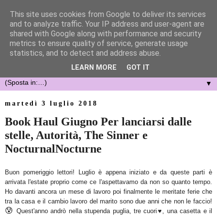
This site uses cookies from Google to deliver its services
and to analyze traffic. Your IP address and user-agent are
shared with Google along with performance and security
metrics to ensure quality of service, generate usage
statistics, and to detect and address abuse.
LEARN MORE
GOT IT
▼
martedì 3 luglio 2018
Book Haul Giugno Per lanciarsi dalle
stelle, Autorità, The Sinner e
NocturnalNocturne
Buon pomeriggio lettori! Luglio è appena iniziato e da queste parti è
arrivata l'estate proprio come ce l'aspettavamo da non so quanto tempo.
Ho davanti ancora un mese di lavoro poi finalmente le meritate ferie che
tra la casa e il cambio lavoro del marito sono due anni che non le faccio!
😰
Quest'anno andrò nella stupenda puglia, tre cuori
♥
, una casetta e il