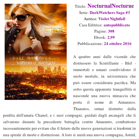
NocturnalNocturne
Titolo:
DarkWatchers Saga #3
Seri
e:
Violet Nightfall
Autrice:
autopubblicato
Casa Editrice:
3
08
Pagine:
2
,99
Ebook:
2
4
ott
obre 2016
Pubblicazione:
A quattro anni dalle vicende che
distrussero la Scintillante - Ithil -
immortali e umani condividono il
suolo mortale, in un'esistenza che
può essere considerata pacifica. Ma
sotto questa apparente tranquillità si
nasconde una nuova minaccia che
porta il nome di Aimaraios.
Thanatos, ormai distrutto dalla
perdita dell'amata Chanel, e i suoi compagni, guidati dagli arcangeli che li
salvarono durante la precedente battaglia contro Amaranto, combattono
incessantemente per evitare che il futuro delle nuove generazioni si trasformi in
una spirale di morte e distruzione. A loro si unirà una nuova compagna, Astrid,