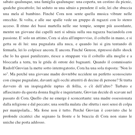
sabato qualunque, una famiglia qualunque: una coperta, un cestino da picnic,
qualche giocattolo; lui seduto su una sdraio a prendere il sole, lei che sbuccia
una mela al bambino. Finché Cora non sente quella musica vibrare nelle
orecchie. Si volta, e alle sue spalle vede un gruppo di ragazzi con lo stereo
acceso. Il ritmo dei bassi martella nelle sue tempie, sempre più assordante,
mentre un giovane dai capelli neri si sdraia sulla sua ragazza baciandola con
passione. E' solo un attimo, Cora si alza all'improvviso, il coltello in mano, e si
getta su di lui: una pugnalata alla nuca, e quando lui si gira tentando di
fermarla, lei lo colpisce ancora. E ancora. Finché Gereon, ripresosi dallo shock
che lo ha quasi paralizzato, riesce a strappare via il coltello alla moglie e a
bloccarla a terra, tra le grida di orrore dei bagnanti. Quando il commissario
Rudolf Grovian la mette sotto interrogatorio, Cora ha una sola risposta: ''Non lo
so''. Ma perché una giovane madre dovrebbe uccidere un perfetto sconosciuto
con cinque pugnalate, davanti agli occhi atterriti di decine di persone? Si tratta
davvero di un inspiegabile raptus di follia, o c'è dell’altro? Turbato e
affascinato da questa donna fragile e inquietante, Grovian decide di scavare nel
passato di Cora. Quello che ne emerge è sconcertante: una madre ossessionata
dalla religione e dal peccato; una sorella malata che sfrutta i suoi sensi di colpa
per manipolarla... Ma forse non è tutto. Perché Grovian è convinto che le
profonde cicatrici che segnano la fronte e le braccia di Cora non siano le
uniche che porta addosso.