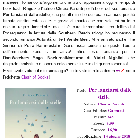
mareeee! Tornando all'argomento che più ci appassiona oggi è tempo di
book haul! Ringrazio l'autrice
Chiara Parenti
per l'ebook del suo romanzo
Per lanciarsi dalle stelle
, che poi alla fine ho comprato cartaceo perché
firmato direttamente da lei e grazie al marito che non solo mi ha fatto
questo regalo incredibile ma si è pure immortalato con lei!invidia!
Proseguendo la lettura della
Southern Reach
trilogy ho recuperato il
secondo romanzo
Autorità di Jeff VanderMeer
. Mi è arrivato anche
The
Sinner di Petra Hammesfahr
. Sono assai curiosa di questo libro e
dell'imminente serie tv in arrivo! Infine terzo romanzo per la
DarkWatchers Saga
,
NocturnalNocturne di Violet Nightfall
che
ringrazio tantissimo e aspetto caldamente l'uscita del quarto romanzo!
↗
👀
E voi avete votato il mio sondaggio? Lo trovate in alto a destra
sotto
l'etichetta
Clash of Books
!
Per lanciarsi dalle
Titolo:
stelle
Chiara Parenti
Aut
rice
:
Garzanti
Casa Editrice:
348
Pagine:
9,99
Ebook:
16,90
Cartaceo:
14 giugno
2018
Pubblicazione: