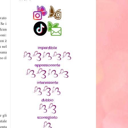
evato
 Se i
alcun
ioni:
Non è
à nel
imperdibile
 sana
no il
appassionante
interessante
dubbio
e gli
sconsigliato
atale
tenta