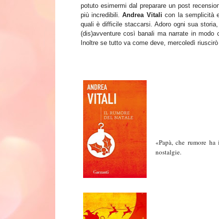
potuto esimermi
dal preparare un post recensio
più incredibili.
Andrea Vitali
con la semplicità e
quali è difficile staccarsi. Ad
oro ogni sua storia
,
(dis
)avventure così banali ma narrate in modo 
Inoltre
se tutto va come deve
, mercoledì riuscirò
«Papà, che rumore ha 
nostalgie.