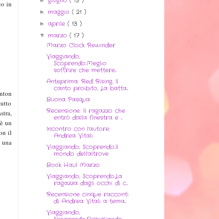
giugno
( 13 )
co in
maggio
( 21 )
►
aprile
( 13 )
►
marzo
( 17 )
▼
Marzo Clock Rewinder
Viaggiando,
Scoprendo..Meglio
soffrire che mettere...
Anteprima: Red Rising. Il
canto proibito, La batta...
anton
Buona Pasqua
tutto
Recensione: Il ragazzo che
stra,
entrò dalla finestra e ...
 è un
Incontro con l'autore:
on il
Andrea Vitali
e una
Viaggiando, Scoprendo..Il
mondo dell'altrove
Book Haul Marzo
Viaggiando, Scoprendo..La
ragazza dagli occhi di c...
Recensione cinque racconti
di Andrea Vitali a tema...
Viaggiando,