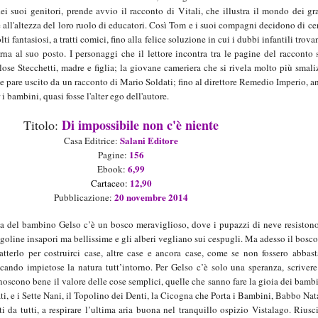
ei suoi genitori, prende avvio il racconto di Vitali, che illustra il mondo dei gr
all'altezza del loro ruolo di educatori. Così Tom e i suoi compagni decidono di ce
ti fantasiosi, a tratti comici, fino alla felice soluzione in cui i dubbi infantili trova
torna al suo posto. I personaggi che il lettore incontra tra le pagine del racconto
olose Stecchetti, madre e figlia; la giovane cameriera che si rivela molto più smali
che pare uscito da un racconto di Mario Soldati; fino al direttore Remedio Imperio, 
 i bambini, quasi fosse l'alter ego dell'autore.
Di impossibile non c'è niente
Titolo:
Salani
Editore
Casa Editrice:
1
56
Pagine:
6
,
99
Ebook
:
12
,90
Cart
aceo:
2
0
novembre
201
4
Pubblicazione:
sa del bambino Gelso c’è un bosco meraviglioso, dove i pupazzi di neve resiston
agoline insapori ma bellissime e gli alberi vegliano sui cespugli. Ma adesso il bosco
tterlo per costruirci case, altre case e ancora case, come se non fossero abbas
cando impietose la natura tutt’intorno. Per Gelso c’è solo una speranza, scriver
onoscono bene il valore delle cose semplici, quelle che sanno fare la gioia dei bambi
i, e i Sette Nani, il Topolino dei Denti, la Cicogna che Porta i Bambini, Babbo Nat
ti da tutti, a respirare l’ultima aria buona nel tranquillo ospizio Vistalago. Riusci