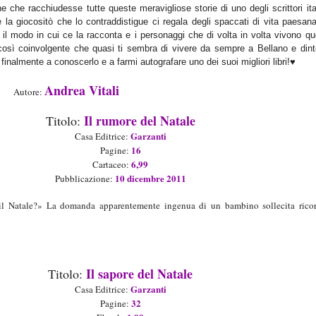
ne c
he racchiudesse tutte queste merav
igliose
storie di uno degli scrittori ita
 la giocositò che lo contraddistig
ue ci regala degli spaccati di vita
paesan
il modo in cui ce la racconta e i personaggi che
di volta in volta vivono q
così coinvolgente che quasi
ti sembr
a di vivere da sempre
a Bellano e dint
finalmente a conoscerlo e
a farmi autografare un
o dei suoi migliori libri!♥
Andrea Vitali
Autore:
Il rumore del
Natale
Titolo:
Garzanti
Casa Editrice:
1
6
Pagine:
6
,
99
Cartaceo:
1
0 dicembre
201
1
Pubblicazione:
il Natale?» La domanda apparentemente ingenua di un bambino sollecita ricor
Il sapore del Natale
Titolo:
Garzanti
Casa Editrice:
32
Pagine: