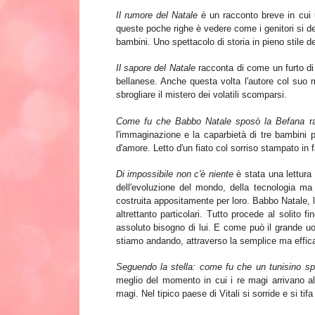
Il rumore del Natale
è un racconto breve in cui
queste poche righe è vedere come i genitori si des
bambini. Uno spettacolo di storia in pieno stile de
Il sapore del Natale
racconta di
come un furto di 
bellanese. Anc
h
e qu
esta vo
lta l'autore co
l suo 
sbrogliare il mistero de
i volatili scomparsi.
Come fu che Babbo Natale sposò la Befana
ra
l'immaginazione e la caparbietà di tre bambini p
d'amore. Letto d'un fiato col sorriso stampato in 
Di impossibile non c'è niente
è stata una lettura
dell'evoluzione del mondo, della tecnologia ma
costruita appositamente per loro. Babbo Natale, la
altrettanto particolari. Tutto procede al solit
assoluto bisogno di lui. E come può il grande u
stiamo andando,
attravers
o
la semplice ma effic
Seguendo la stella: come fu che un tunisino sp
meglio del momento in cui i re magi arrivano a
magi. Nel tipico paese di Vitali si sorride e si tifa 