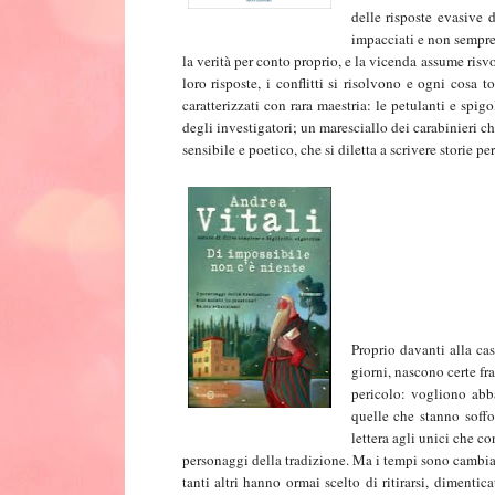
delle risposte evasive d
impacciati e non sempre 
la verità per conto proprio, e la vicenda assume risvol
loro risposte, i conflitti si risolvono e ogni cosa 
caratterizzati con rara maestria: le petulanti e spig
degli investigatori; un maresciallo dei carabinieri 
sensibile e poetico, che si diletta a scrivere storie per
Proprio davanti alla ca
giorni, nascono certe fr
pericolo: vogliono abba
quelle che stanno soffo
lettera agli unici che c
personaggi della tradizione. Ma i tempi sono cambiat
tanti altri hanno ormai scelto di ritirarsi, dimentica