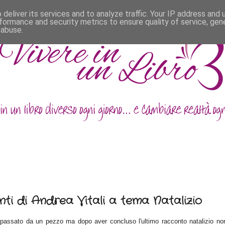
deliver its services and to analyze traffic. Your IP address and
formance and security metrics to ensure quality of service, ge
 abuse.
ti di Andrea Vitali a tema Natalizio
 passato
da un pezzo ma do
po aver concluso l'ultimo racconto natalizio no