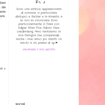
liani
a
dai
Sono una lettrice appassionata
ueste
di romanzi in particolare
or
ni.
distopici e thriller e la Kinsella, a
lei non so rinunciare. Sono
particolarmente in fissa con
Edgar Allan Poe. Adoro fare
cardmaking. Amo tantissimo la
mia famiglia che comprende
anche i miei amici più stretti. Un
saluto a chi passa di qui♥
visualizza il mio profilo
di e
social