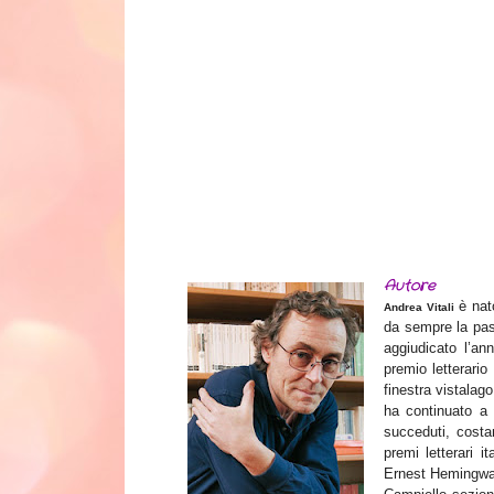
Autore
è nat
Andrea Vitali
da sempre la pass
aggiudicato l’an
premio letterario
finestra vistalag
ha continuato a 
succeduti, costan
premi letterari i
Ernest Hemingway 