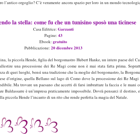
loro l’antico orgoglio? C’è veramente ancora spazio per loro in un mondo tecnologi
ndo la stella: come fu che un tunisino sposò una ticinese
Garzanti
Casa Editrice:
43
Pagine:
gratuito
Ebook
:
2
0
dic
embre
201
3
Pubblicazione:
bina, la piccola Hende, figlia del borgomastro Hubert Hanke, un intero paese del C
 allestire una processione dei Re Magi come non è mai stata fatta prima. Soprat
nza di quei luoghi, bensì una tradizione che la moglie del borgomastro, la Borgoma
aese d’origine, quella Bellano sul lago di Como dove la processione dei Re Magi
ibile. Ma trovare un paesano che accetti di farsi imbrattare la faccia e le mani c
e Baldassarre è un’impresa praticamente impossibile. Dovrà pensarci il destino, 
ella piccola Hende l’incanto di un rito che rende perfetta la magia del Natale.