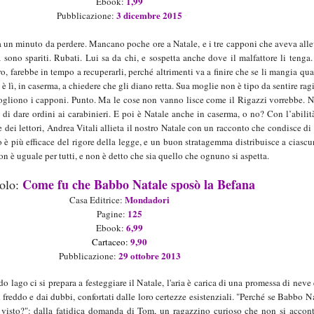
1
,
99
Ebook
:
3
dicembre
201
5
Pubblicazione:
un minuto da perdere. Mancano poche ore a Natale, e i tre capponi che aveva all
a sono spariti. Rubati. Lui sa da chi, e sospetta anche dove il malfattore li tenga.
ero, farebbe in tempo a recuperarli, perché altrimenti va a finire che se li mangia qu
 è lì, in caserma, a chiedere che gli diano retta. Sua moglie non è tipo da sentire rag
 vogliono i capponi. Punto. Ma le cose non vanno lisce come il Rigazzi vorrebbe. 
di dare ordini ai carabinieri. E poi è Natale anche in caserma, o no? Con l’abilit
e dei lettori, Andrea Vitali allieta il nostro Natale con un racconto che condisce di
o è più efficace del rigore della legge, e un buon stratagemma distribuisce a ciascu
non è uguale per tutti, e non è detto che sia quello che ognuno si aspetta.
Come fu che
Babbo Natale sposò la Befana
tolo:
Mondadori
Casa Editrice:
125
Pagine:
6
,
99
Ebook
:
9,90
Cart
aceo:
29 ottobre
201
3
Pubblicazione:
o lago ci si prepara a festeggiare il Natale, l'aria è carica di una promessa di neve 
l freddo e dai dubbi, confortati dalle loro certezze esistenziali. "Perché se Babbo N
i visto?": dalla fatidica domanda di Tom, un ragazzino curioso che non si accon