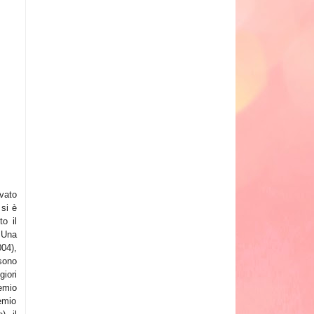
ivato
si è
o il
 Una
04),
sono
iori
remio
emio