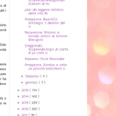
Scoprendo..Bisbigliando.
Sussurri di m...
lo di
Libri da leggere nell'arco
tti i
della vita #2
Anteprima: Beautiful,
Sortilegio, Il destino del
sino
n...
ovrà
Recensione: Ritorno a
mondo antico di Simona
Barugola
Solo
Viaggiando,
Scoprendo..Sogni di carta
avola
& La città n...
Febbraio Clock Rewinder
causa
Anteprima: Zombie a vista,
La piccola biblioteca c...
poso
suore
febbraio
( 11 )
►
e ha
gennaio
( 7 )
►
dove
2015
( 174 )
►
2014
( 163 )
►
ità o
2013
( 239 )
►
i re
2012
( 320 )
►
2011
( 99 )
►