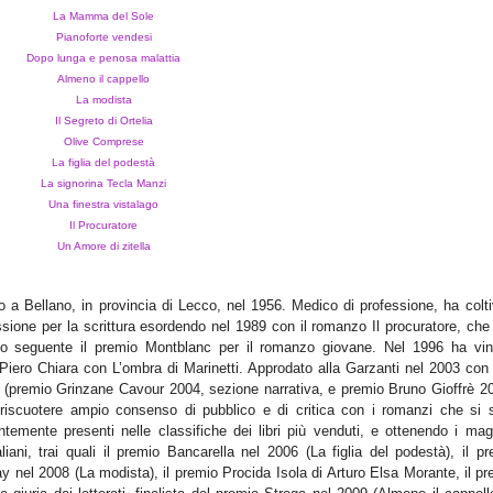
La Mamma del Sole
Pianoforte vendesi
Dopo lunga e penosa malattia
Almeno il cappello
La modista
Il Segreto di Ortelia
Olive Comprese
La figlia del podestà
La signorina Tecla Manzi
Una finestra vistalago
Il Procuratore
Un Amore di zitella
o a Bellano, in provincia di Lecco, nel 1956. Medico di professione, ha colt
ione per la scrittura esordendo nel 1989 con il romanzo Il procuratore, che 
no seguente il premio Montblanc per il romanzo giovane. Nel 1996 ha vint
 Piero Chiara con L’ombra di Marinetti. Approdato alla Garzanti nel 2003 con
o (premio Grinzane Cavour 2004, sezione narrativa, e premio Bruno Gioffrè 20
riscuotere ampio consenso di pubblico e di critica con i romanzi che si 
temente presenti nelle classifiche dei libri più venduti, e ottenendo i magg
taliani, trai quali il premio Bancarella nel 2006 (La figlia del podestà), il p
nel 2008 (La modista), il premio Procida Isola di Arturo Elsa Morante, il pr