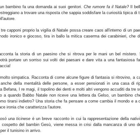
 un bambino fa una domanda ai suoi genitori.
Che rumore fa il Natale?
Il bel
treggiano a trovare una risposta che sappia soddisfare la curiosità tipica di tu
ll'autore.
tre capponi proprio la vig
ilia di Natale possa creare
caos all'inter
no di
un
pae
modo ironico
e
giocoso, ti
ra
in ballo
la mitica caserma dei carabinieri
,
che d
cconta la storia di un paesino che si ritrova per le mani un bel mistero. 
otrà portare un sorriso sui volti dei paesani e dare vita a una fantasiosa f
faccia!
 molto simpatica. Racconta di come alcune figure di fantasia si ritrovino, a 
 anche della mentalità delle persone, a esser pensionati in una casa di ri
 Befana, I re magi, il topolino dei denti e molti altri vengono accuditi da tre 
o fino a quando Babbo Natale non riceve una lettera da Gelso, un bambino ch
omo tirarsi indietro? Una storia che fa pensare a come cambia il mondo e a 
ace
ironia che caratterizza l'autore.
osò una ticinese
è un
b
reve racconto
in cui la rappresentazione della nativ
l cospetto del b
ambin
Gesù, viene messa in crisi dalla mancanza di uno de
per il tunisino in arrivo.