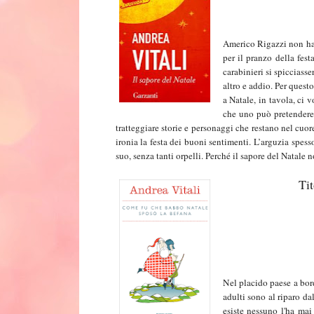
Americo Rigazzi non ha 
per il pranzo della fest
carabinieri si spicciass
altro e addio. Per questo
a Natale, in tavola, ci
che uno può pretendere 
tratteggiare storie e personaggi che restano nel cuor
ironia la festa dei buoni sentimenti. L’arguzia spess
suo, senza tanti orpelli. Perché il sapore del Natale 
Ti
Nel placido paese a bord
adulti sono al riparo da
esiste nessuno l'ha ma