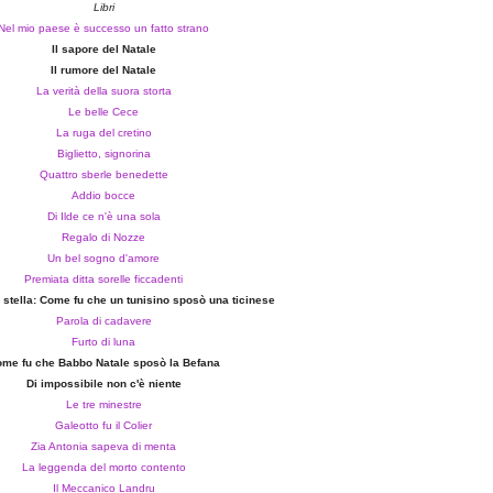
Libri
Nel mio paese è successo un fatto strano
Il sapore del Natale
Il rumore del Natale
La verità della suora storta
Le belle Cece
La ruga del cretino
Biglietto, signorina
Quattro sberle benedette
Addio bocce
Di Ilde ce n'è una sola
Regalo di Nozze
Un bel sogno d'amore
Premiata ditta sorelle ficcadenti
stella: Come fu che un tunisino sposò una ticinese
Parola di cadavere
Furto di luna
me fu che Babbo Natale sposò la Befana
Di impossibile non c'è niente
Le tre minestre
Galeotto fu il Colier
Zia Antonia sapeva di
m
enta
La leggenda del morto contento
Il Meccanico Landru