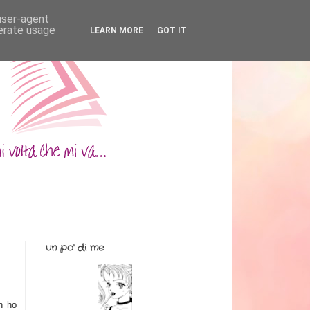
 user-agent
nerate usage
LEARN MORE
GOT IT
un po' di me
n ho