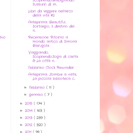
Scoprendo..Bisbigliando.
Sussurri di m...
Libri da leggere nell'arco
della vita #2
Anteprima: Beautiful,
Sortilegio, Il destino del
n...
Recensione: Ritorno a
hio
mondo antico di Simona
Barugola
Viaggiando,
Scoprendo..Sogni di carta
& La città n...
Febbraio Clock Rewinder
Anteprima: Zombie a vista,
La piccola biblioteca c...
febbraio
( 11 )
►
gennaio
( 7 )
►
2015
( 174 )
►
2014
( 163 )
►
2013
( 239 )
►
2012
( 320 )
►
2011
( 99 )
►