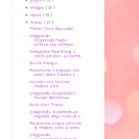
giugno
( 13 )
maggio
( 21 )
►
aprile
( 13 )
►
marzo
( 17 )
▼
Marzo Clock Rewinder
Viaggiando,
Scoprendo..Meglio
soffrire che mettere...
Anteprima: Red Rising. Il
canto proibito, La batta...
Buona Pasqua
Recensione: Il ragazzo che
entrò dalla finestra e ...
Incontro con l'autore:
Andrea Vitali
Viaggiando, Scoprendo..Il
mondo dell'altrove
Book Haul Marzo
Viaggiando, Scoprendo..La
ragazza dagli occhi di c...
Recensione cinque racconti
di Andrea Vitali a tema...
Viaggiando,