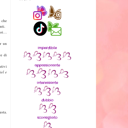
o che
nti
.
uasi…
er un
imperdibile
ce di
appassionante
ativi
iel e
interessante
dubbio
usta.
sconsigliato