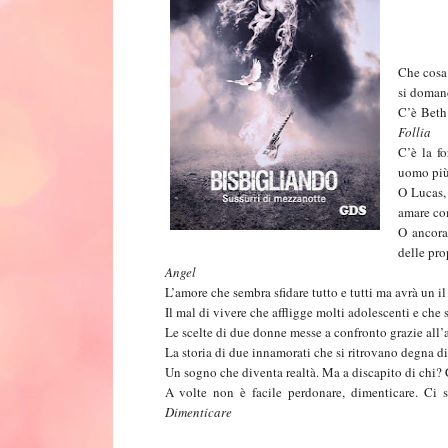
Che cosa 
si domand
C’è Beth
Follia
C’è la f
uomo più 
O Lucas, 
amare com
O ancora
delle pro
Angel
L’amore che sembra sfidare tutto e tutti ma avrà un il
Il mal di vivere che affligge molti adolescenti e che 
Le scelte di due donne messe a confronto grazie all
La storia di due innamorati che si ritrovano degna d
Un sogno che diventa realtà. Ma a discapito di chi? C
A volte non è facile perdonare, dimenticare. Ci s
Dimenticare