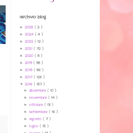
archivio blog
2025
( 2 )
►
2024
( 4 )
►
2022
( 12 )
►
2021
( 72 )
►
2020
( 8 )
►
2019
( 98 )
►
2018
( 86 )
►
2017
( 126 )
►
2016
( 157 )
▼
dicembre
( 10 )
►
novembre
( 14 )
►
ottobre
( 13 )
►
settembre
( 16 )
►
agosto
( 7 )
►
luglio
( 15 )
►
►