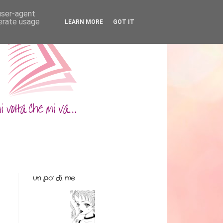
 user-agent
nerate usage
LEARN MORE
GOT IT
un po' di me