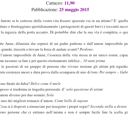
1
1
,9
0
Cartaceo
:
2
5
maggio
2015
Pubblicazione:
fareste se le certezze della vostra vita fossero spazzate via in un attimo?
E’ quell
ano e fronteggiano quotidianamente i protagonisti di questi brevi e toccanti racco
 la ragazza della porta accanto. Di potrebbe dire che la sua vta è completa, o q
orte Anne, dilaniata dai soprusi di un padre padrone e dall’amore impossibile p
grande, riuscirà a trovare la forza di andare avanti?
Perdono
.
l’amore impossibile di Anne, l’essenza della vita stessa in un unico essere, capa
e nessuno sa fare e per questo eternamente infelice...
10 anni prima
 le passioni di un gruppo di persone che vivono insieme gli attimi più signific
prie esistenze messi a dura prova dalla scomparsa di uno di loro.
Per sempre – Gabr
 suo finale da fiaba?
Dolce come il miele
spesso si trasforma in tragedia personale.
E’ solo questione di attimi
’amore diverso per due uomini.
Sola
i uno dei migliori romanzi d’amore.
Come bolle di sapone
osa si è disposti a rinunciare per inseguire i propri sogni?
Seconda stella a destra
ono persone che ci entrano nell’anima e non è sempre facile fare la scelta gi