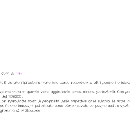
a cura di
Gek
ti. È vietato riprodurre materiale come recensioni o altri pensieri e inizi
iornalistica in quanto viene aggiornato senza alcuna periodicità. Non p
del 7.03.2001.
ibri riprodotte sono di proprietà delle rispettive case editrici. Le altre 
a. Alcune immagini pubblicate sono state trovate su pagine web e giudic
gramma di affiliazione