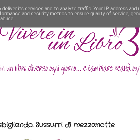
deliver its services and to analyze traffic. Your IP address and
formance and security metrics to ensure quality of service, ge
 abuse.
sbigliando. Sussurri di mezzanotte