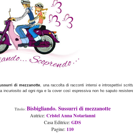
ussurri di mezzanotte
, una raccolta di racconti inte
nsi e introspettivi scrit
a incuriosito ad
ogni riga e la cover così espressiva non ho saputo resistere
Bisbi
gli
and
o. Sussurri di
mezzano
tte
Titolo:
Cristel Anna Notarianni
Au
t
rice
:
GDS
Casa Editrice:
1
10
Pagine: