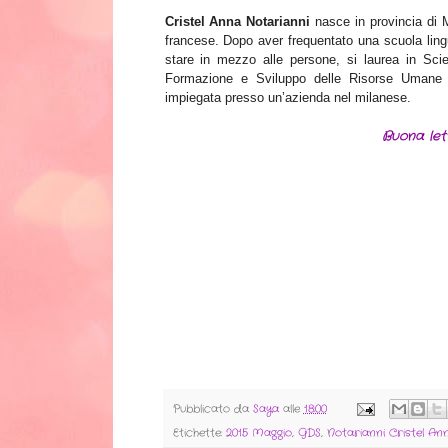
Cristel Anna Notarianni
nasce in provincia di 
francese. Dopo aver frequentato una scuola lingu
stare in mezzo alle persone, si laurea in Sci
Formazione e Sviluppo delle Risorse Umane 
impiegata presso un’azienda nel milanese.
Buona let
Pubblicato da
Saya
alle
18:00
Etichette:
2015 Maggio
,
GDS
,
Notarianni Cristel An