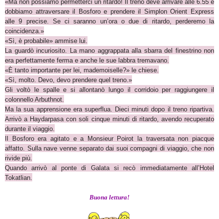
«Ma non possiamo permetterci un ritardo! Il treno deve arrivare alle 6.55 e
dobbiamo attraversare il Bosforo e prendere il Simplon Orient Express
alle 9 precise. Se ci saranno un’ora o due di ritardo, perderemo la
coincidenza.»
«Sì, è probabile» ammise lui.
La guardò incuriosito. La mano aggrappata alla sbarra del finestrino non
era perfettamente ferma e anche le sue labbra tremavano.
«
È tanto importante per lei, mademoiselle?» le chiese.
«Sì, molto. Devo, devo prendere quel treno.»
Gli voltò le spalle e si allontanò lungo il corridoio per raggiungere il
colonnello Arbuthnot.
Ma la sua apprensione era superflua. Dieci minuti dopo il treno ripartiva.
Arrivò a Haydarpasa con soli cinque minuti di ritardo, avendo recuperato
durante il viaggio.
Il Bosforo era agitato e a Monsieur Poirot la traversata non piacque
affatto. Sulla nave venne separato dai suoi compagni di viaggio, che non
rivide più.
Quando arrivò al ponte di Galata si recò immediatamente all’Hotel
Tokatlian.
Buona lettura!