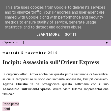
This site uses cookies from Google to deliver its services
and to analyze traffic. Your IP address and user-agent are
shared with Google along with performance and security
metrics to ensure quality of service, generate usage
statistics, and to detect and address abuse.
LEARN MORE
GOT IT
▼
martedì 5 novembre 2019
Incipit: Assassinio sull'Orient Express
Buongiorno lettori! Arriva anche per questa prima settimana di Novembre,
in cui le temperature si sono decisamente abbassate, l'incipit consueto.
Agatha Christie
fa da protagonista questa settimana con il suo
Assassinio sull'Orient-Express
. Avete visto l'ultima rappresentazione
filmica?
Parte prima
I fatti