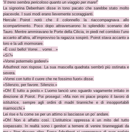
“
Il treno sembra pericoloso quanto un viaggio per mare!
”
La signorina Debenham disse in tono pacato che sarebbe stato molto
piacevole. I suoi modi erano lievemente scoraggianti.
Hercule Poirot notò che il colonnello la riaccompagnava allo
scompartimento. Poco dopo attraversarono lo splendido scenario del
Tauro. Mentre ammiravano le Porte della Cilicia, in piedi nel corridoio l’uno
accanto all’altra, all’improvviso la ragazza sospirò. Poirot stava accanto a
loro e la udì mormorare.
«È così bello! Vorrei… vorrei…»
«Sì?»
«Vorrei potermelo godere!»
Arbuthnot non rispose. La sua mascella quadrata sembrò più ostinata e
severa.
«Vorrei con tutto il cuore che ne fossimo fuori» disse.
«Silenzio, per favore. Silenzio.»
«Oh! È tutto a posto.» L’uomo lanciò uno sguardo vagamente irritato in
direzione di Poirot. Poi proseguì: «Ma non mi piace proprio il lavoro di
istitutrice, sempre agli ordini di madri tiranniche e di insopportabili
marmocchi.»
Lei rise e fu come se per un attimo si lasciasse un po’ andare.
«Oh! Non è affatto così. L’istitutrice oppressa è un mito del tutto
sorpassato. In realtà sono i genitori a temere di venire tiranneggiati da
me.» Non dissero altro. Forse Arbuthnot si vergognava di aver parlato