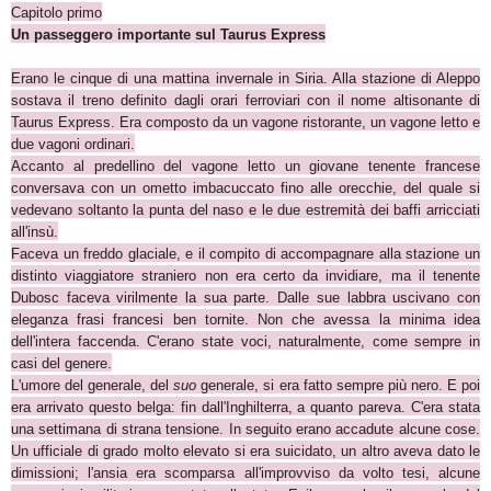
Capitolo primo
Un passeggero importante sul Taurus Express
Erano le cinque di una mattina invernale in Siria. Alla stazione di Aleppo
sostava il treno definito dagli orari ferroviari con il nome altisonante di
Taurus Express. Era composto da un vagone ristorante, un vagone letto e
due vagoni ordinari.
Accanto al predellino del vagone letto un giovane tenente francese
conversava con un ometto imbacuccato fino alle orecchie, del quale si
vedevano soltanto la punta del naso e le due estremità dei baffi arricciati
all'insù.
Faceva un freddo glaciale, e il compito di accompagnare alla stazione un
distinto viaggiatore straniero non era certo da invidiare, ma il tenente
Dubosc faceva virilmente la sua parte. Dalle sue labbra uscivano con
eleganza frasi francesi ben tornite. Non che avessa la minima idea
dell'intera faccenda. C'erano state voci, naturalmente, come sempre in
casi del genere.
L'umore del generale, del
suo
generale, si era fatto sempre più nero. E poi
era arrivato questo belga: fin dall'Inghilterra, a quanto pareva. C'era stata
una settimana di strana tensione. In seguito erano accadute alcune cose.
Un ufficiale di grado molto elevato si era suicidato, un altro aveva dato le
dimissioni; l'ansia era scomparsa all'improvviso da volto tesi, alcune