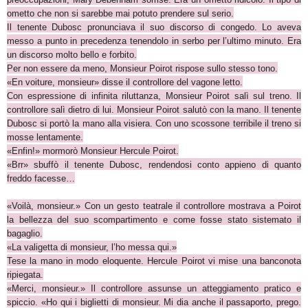
ometto che non si sarebbe mai potuto prendere sul serio.
Il tenente Dubosc pronunciava il suo discorso di congedo. Lo aveva
messo a punto in precedenza tenendolo in serbo per l’ultimo minuto. Era
un discorso molto bello e forbito.
Per non essere da meno, Monsieur Poirot rispose sullo stesso tono.
«En voiture, monsieur» disse il controllore del vagone letto.
Con espressione di infinita riluttanza, Monsieur Poirot salì sul treno. Il
controllore salì dietro di lui. Monsieur Poirot salutò con la mano. Il tenente
Dubosc si portò la mano alla visiera. Con uno scossone terribile il treno si
mosse lentamente.
«Enfin!» mormorò Monsieur Hercule Poirot.
«Brr» sbuffò il tenente Dubosc, rendendosi conto appieno di quanto
freddo facesse…
«Voilà, monsieur.» Con un gesto teatrale il controllore mostrava a Poirot
la bellezza del suo scompartimento e come fosse stato sistemato il
bagaglio.
«La valigetta di monsieur, l’ho messa qui.»
Tese la mano in modo eloquente. Hercule Poirot vi mise una banconota
ripiegata.
«Merci, monsieur.» Il controllore assunse un atteggiamento pratico e
spiccio. «Ho qui i biglietti di monsieur. Mi dia anche il passaporto, prego.