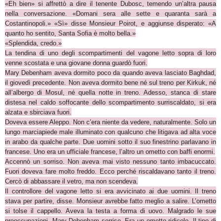
«Eh bien» si affrettò a dire il tenente Dubosc, temendo un’altra pausa
nella conversazione. «Domani sera alle sette e quaranta sarà a
Costantinopoli.» «Sì» disse Monsieur Poirot, e aggiunse disperato: «A
quanto ho sentito, Santa Sofia è molto bella.»
«Splendida, credo.»
La tendina di uno degli scompartimenti del vagone letto sopra di loro
venne scostata e una giovane donna guardò fuori.
Mary Debenham aveva dormito poco da quando aveva lasciato Baghdad,
il giovedì precedente. Non aveva dormito bene né sul treno per Kirkuk, né
all’albergo di Mosul, né quella notte in treno. Adesso, stanca di stare
distesa nel caldo soffocante dello scompartimento surriscaldato, si era
alzata e sbirciava fuori.
Doveva essere Aleppo. Non c’era niente da vedere, naturalmente. Solo un
lungo marciapiede male illuminato con qualcuno che litigava ad alta voce
in arabo da qualche parte. Due uomini sotto il suo finestrino parlavano in
francese. Uno era un ufficiale francese, l’altro un ometto con baffi enormi.
Accennò un sorriso. Non aveva mai visto nessuno tanto imbacuccato.
Fuori doveva fare molto freddo. Ecco perché riscaldavano tanto il treno.
Cercò di abbassare il vetro, ma non scendeva.
Il controllore del vagone letto si era avvicinato ai due uomini. Il treno
stava per partire, disse. Monsieur avrebbe fatto meglio a salire. L’ometto
si tolse il cappello. Aveva la testa a forma di uovo. Malgrado le sue
preoccupazioni, Mary Debenham sorrise. Era un ometto ridicolo. Il tipo di