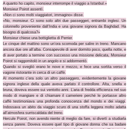
A quanto ho capito, monsieur interrompe il viaggio a Istanbul.»
Monsieur Poirot assentì.
«Non ci sono molti viaggiatori, immagino» disse.
«No, monsieur. Ci sono solo altri due passeggeri, entrambi inglesi. Un
colonnello proveniente dall’India e una giovane signora da Baghdad. Ha
bisogno di qualcosa?»
Monsieur chiese una bottiglietta di Perrier.
Le cinque del mattino sono un’ora scomoda per salire in treno. Mancano
ancora due ore all’alba. Consapevole di aver dormito poco, quella notte, e
di aver portato a termine con successo una missione delicata, Monsieur
Poirot si raggomitolò in un angolo e si addormentò.
Quando si svegliò erano le nove e mezzo, e fece una sortita verso il
vagone ristorante in cerca di un caffè.
Al momento c’era solo un altro passeggero, evidentemente la giovane
signora inglese della quale aveva parlato il controllore. Alta, snella e
bruna, doveva essere sui ventotto anni. L’aria di fredda efficienza nel suo
modo di mangiare e di chiamare il cameriere perché le portasse altro
caffè testimoniava una profonda conoscenza del mondo e dei viaggi.
Indossava un abito da viaggio scuro di una stoffa leggera molto adatta
all’atmosfera surriscaldata del treno.
Hercule Poirot, non avendo niente di meglio da fare, si divertì a studiarla
senza parere. Doveva essere quel tipo di giovane donna che sa badare