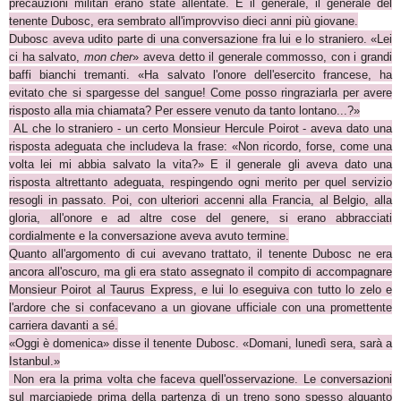
precauzioni militari erano state allentate. E il generale, il generale del
tenente Dubosc, era sembrato all'improvviso dieci anni più giovane.
Dubosc aveva udito parte di una conversazione fra lui e lo straniero.
«
Lei
ci ha salvato,
mon cher
» aveva detto il generale commosso, con i grandi
baffi bianchi tremanti.
«
Ha salvato l'onore dell'esercito francese, ha
evitato che si spargesse del sangue! Come posso ringraziarla per avere
risposto alla mia chiamata? Per essere venuto da tanto lontano...?
»
AL che lo straniero - un certo Monsieur Hercule Poirot - aveva dato una
risposta adeguata che includeva la frase:
«
Non ricordo, forse, come una
volta lei mi abbia salvato la vita?
»
E il generale gli aveva dato una
risposta altrettanto adeguata, respingendo ogni merito per quel servizio
resogli in passato. Poi, con ulteriori accenni alla Francia, al Belgio, alla
gloria, all'onore e ad altre cose del genere, si erano abbracciati
cordialmente e la conversazione aveva avuto termine.
Quanto all'argomento di cui avevano trattato, il tenente Dubosc ne era
ancora all'oscuro, ma gli era stato assegnato il compito di accompagnare
Monsieur Poirot al Taurus Express, e lui lo eseguiva con tutto lo zelo e
l'ardore che si confacevano a un giovane ufficiale con una promettente
carriera davanti a sé.
«
Oggi è domenica
»
disse il tenente Dubosc.
«
Domani, lunedì sera, sarà a
Istanbul.
»
Non era la prima volta che faceva quell'osservazione. Le conversazioni
sul marciapiede prima della partenza di un treno sono spesso alquanto