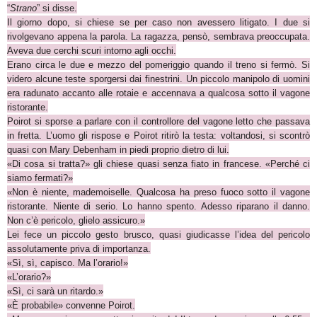
“
Strano
” si disse.
Il giorno dopo, si chiese se per caso non avessero litigato. I due si
rivolgevano appena la parola. La ragazza, pensò, sembrava preoccupata.
Aveva due cerchi scuri intorno agli occhi.
Erano circa le due e mezzo del pomeriggio quando il treno si fermò. Si
videro alcune teste sporgersi dai finestrini. Un piccolo manipolo di uomini
era radunato accanto alle rotaie e accennava a qualcosa sotto il vagone
ristorante.
Poirot si sporse a parlare con il controllore del vagone letto che passava
in fretta. L’uomo gli rispose e Poirot ritirò la testa: voltandosi, si scontrò
quasi con Mary Debenham in piedi proprio dietro di lui.
«Di cosa si tratta?» gli chiese quasi senza fiato in francese. «Perché ci
siamo fermati?»
«Non è niente, mademoiselle. Qualcosa ha preso fuoco sotto il vagone
ristorante. Niente di serio. Lo hanno spento. Adesso riparano il danno.
Non c’è pericolo, glielo assicuro.»
Lei fece un piccolo gesto brusco, quasi giudicasse l’idea del pericolo
assolutamente priva di importanza.
«Sì, sì, capisco. Ma l’orario!»
«L’orario?»
«Sì, ci sarà un ritardo.»
«È probabile» convenne Poirot.