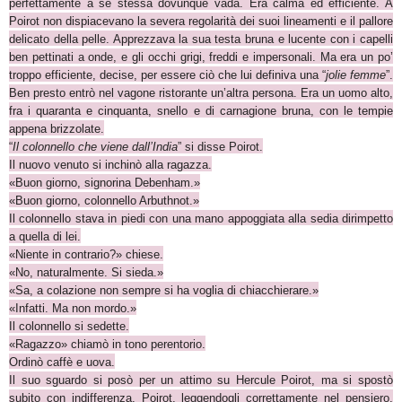
perfettamente a se stessa dovunque vada. Era calma ed efficiente. A
Poirot non dispiacevano la severa regolarità dei suoi lineamenti e il pallore
delicato della pelle. Apprezzava la sua testa bruna e lucente con i capelli
ben pettinati a onde, e gli occhi grigi, freddi e impersonali. Ma era un po’
troppo efficiente, decise, per essere ciò che lui definiva una “
jolie femme
”.
Ben presto entrò nel vagone ristorante un’altra persona. Era un uomo alto,
fra i quaranta e cinquanta, snello e di carnagione bruna, con le tempie
appena brizzolate.
“
Il colonnello che viene dall’India
” si disse Poirot.
Il nuovo venuto si inchinò alla ragazza.
«Buon giorno, signorina Debenham.»
«Buon giorno, colonnello Arbuthnot.»
Il colonnello stava in piedi con una mano appoggiata alla sedia dirimpetto
a quella di lei.
«Niente in contrario?» chiese.
«No, naturalmente. Si sieda.»
«Sa, a colazione non sempre si ha voglia di chiacchierare.»
«Infatti. Ma non mordo.»
Il colonnello si sedette.
«Ragazzo» chiamò in tono perentorio.
Ordinò caffè e uova.
Il suo sguardo si posò per un attimo su Hercule Poirot, ma si spostò
subito con indifferenza. Poirot, leggendogli correttamente nel pensiero,