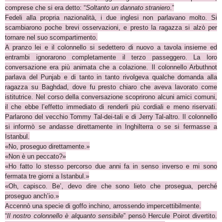
comprese che si era detto: “
Soltanto un dannato straniero
.”
Fedeli alla propria nazionalità, i due inglesi non parlavano molto. Si
scambiarono poche brevi osservazioni, e presto la ragazza si alzò per
tornare nel suo scompartimento.
A pranzo lei e il colonnello si sedettero di nuovo a tavola insieme ed
entrambi ignorarono completamente il terzo passeggero. La loro
conversazione era più animata che a colazione. Il colonnello Arbuthnot
parlava del Punjab e di tanto in tanto rivolgeva qualche domanda alla
ragazza su Baghdad, dove fu presto chiaro che aveva lavorato come
istitutrice. Nel corso della conversazione scoprirono alcuni amici comuni,
il che ebbe l’effetto immediato di renderli più cordiali e meno riservati.
Parlarono del vecchio Tommy Tal-dei-tali e di Jerry Tal-altro. Il colonnello
si informò se andasse direttamente in Inghilterra o se si fermasse a
Istanbul.
«No, proseguo direttamente.»
«Non è un peccato?»
«Ho fatto lo stesso percorso due anni fa in senso inverso e mi sono
fermata tre giorni a Istanbul.»
«Oh, capisco. Be’, devo dire che sono lieto che prosegua, perché
proseguo anch’io.»
Accennò una specie di goffo inchino, arrossendo impercettibilmente.
“
Il nostro colonnello è alquanto sensibile
” pensò Hercule Poirot divertito.