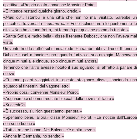
ripetitive.
«
Proprio così
»
convenne Monsieur Poirot.
«
E intende restarci qualche giorno, credo.
»
«
Mais oui
.. Istanbul è una città che non ho mai visitato. Sarebbe un
peccato attraversarla...
comme ça
.
»
Fece schioccare eloquentemente le
dita.
«
Non ho alcuna fretta, mi fermerò per qualche giorno da turista.»
«Santa Sofia è molto bella» disse il tenente Dubosc, che non l’aveva mai
vista.
Un vento freddo soffiò sul marciapiede. Entrambi rabbrividirono. Il tenente
Dubosc riuscì a lanciare uno sguardo furtivo al suo orologio. Mancavano
cinque minuti alle cinque, solo cinque minuti ancora!
Temendo che l’altro avesse notato il suo sguardo, si affrettò a parlare di
nuovo.
«Ci sono pochi viaggiatori in questa stagione» disse, lanciando uno
sguardo ai finestrini del vagone letto.
«Proprio così» convenne Monsieur Poirot.
«Auguriamoci che non restiate bloccati dalla neve sul Tauro.»
«Succede?»
«È successo, sì. Non quest’anno, per ora.»
«Speriamo bene, allora» disse Monsieur Poirot. «Le notizie dall’Europa
non sono buone.»
«Tutt’altro che buone. Nei Balcani c’è molta neve.»
«Anche in Germania, ho sentito.»