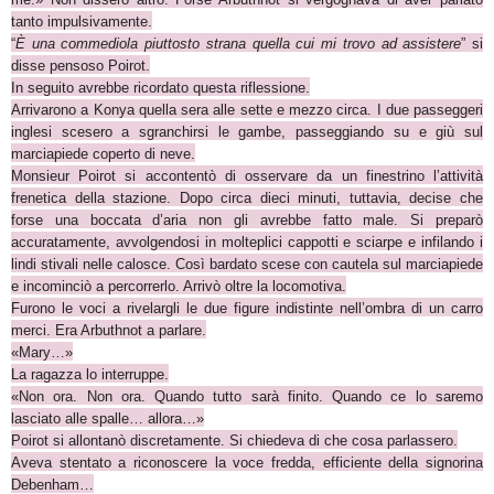
tanto impulsivamente.
“
È una commediola piuttosto strana quella cui mi trovo ad assistere
” si
disse pensoso Poirot.
In seguito avrebbe ricordato questa riflessione.
Arrivarono a Konya quella sera alle sette e mezzo circa. I due passeggeri
inglesi scesero a sgranchirsi le gambe, passeggiando su e giù sul
marciapiede coperto di neve.
Monsieur Poirot si accontentò di osservare da un finestrino l’attività
frenetica della stazione. Dopo circa dieci minuti, tuttavia, decise che
forse una boccata d’aria non gli avrebbe fatto male. Si preparò
accuratamente, avvolgendosi in molteplici cappotti e sciarpe e infilando i
lindi stivali nelle calosce. Così bardato scese con cautela sul marciapiede
e incominciò a percorrerlo. Arrivò oltre la locomotiva.
Furono le voci a rivelargli le due figure indistinte nell’ombra di un carro
merci. Era Arbuthnot a parlare.
«Mary…»
La ragazza lo interruppe.
«Non ora. Non ora. Quando tutto sarà finito. Quando ce lo saremo
lasciato alle spalle… allora…»
Poirot si allontanò discretamente. Si chiedeva di che cosa parlassero.
Aveva stentato a riconoscere la voce fredda, efficiente della signorina
Debenham…