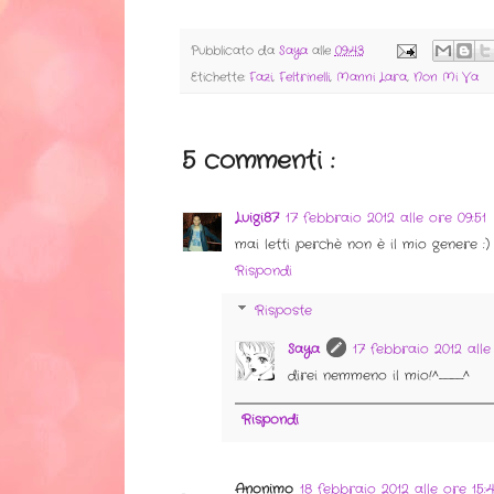
Pubblicato da
Saya
alle
09:43
Etichette:
Fazi
,
Feltrinelli
,
Manni Lara
,
Non Mi Va
5 commenti :
Luigi87
17 febbraio 2012 alle ore 09:51
mai letti perchè non è il mio genere :)
Rispondi
Risposte
Saya
17 febbraio 2012 alle
direi nemmeno il mio!^__^
Rispondi
Anonimo
18 febbraio 2012 alle ore 15: