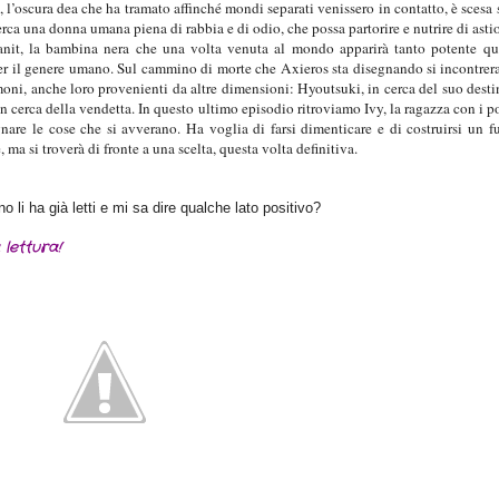
 l’oscura dea che ha tramato affinché mondi separati venissero in contatto, è scesa 
erca una donna umana piena di rabbia e di odio, che possa partorire e nutrire di asti
Tanit, la bambina nera che una volta venuta al mondo apparirà tanto potente q
per il genere umano. Sul cammino di morte che Axieros sta disegnando si incontre
oni, anche loro provenienti da altre dimensioni: Hyoutsuki, in cerca del suo desti
n cerca della vendetta. In questo ultimo episodio ritroviamo Ivy, la ragazza con i p
gnare le cose che si avverano. Ha voglia di farsi dimenticare e di costruirsi un f
 ma si troverà di fronte a una scelta, questa volta definitiva.
o li ha già letti e mi sa dire qualche lato positivo?
lettura!