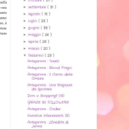
ottobre
( 37 )
sulla
settembre
( 31 )
o sua
►
uanto
agosto
( 15 )
►
ranno
luglio
( 23 )
►
no, e
giugno
( 33 )
otere
►
uturo
maggio
( 26 )
►
aprile
( 28 )
►
marzo
( 20 )
►
febbraio
( 23 )
▼
Anteprima : Tre60
Anteprima : Blood Magic
Anteprima : Il Canto delle
Ombre
Anteprima : Una Ragazza
da Sposare
Doni o Shopping? (13)
GRAZIE 30 FOLLOWERS!
Anteprima : Cinder
Iniziative Interessanti (5)
Anteprima : L'Eredità di
Jenna