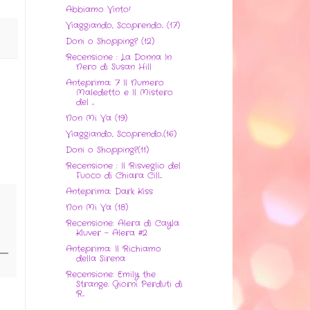
Abbiamo Vinto!
Viaggiando, Scoprendo.. (17)
Doni o Shopping? (12)
Recensione : La Donna In
Nero di Susan Hill
Anteprima: 7 Il Numero
Maledetto e Il Mistero
del ...
Non Mi Va (19)
Viaggiando, Scoprendo..(16)
Doni o Shopping?(11)
Recensione : Il Risveglio del
Fuoco di Chiara Cill...
Anteprima: Dark Kiss
Non Mi Va (18)
Recensione: Alera di Cayla
Kluver - Alera #2
Anteprima: Il Richiamo
della Sirena
Recensione: Emily the
Strange. Giorni Perduti di
R...