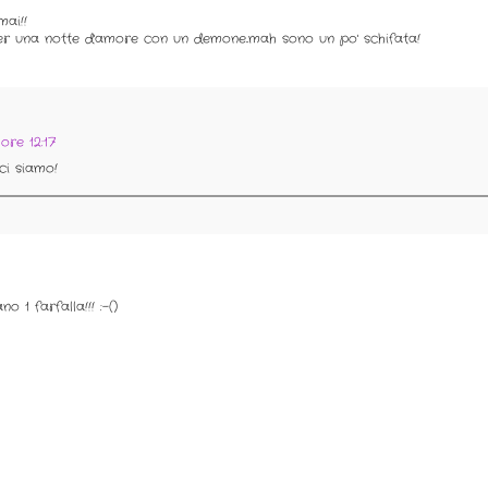
mai!!
er una notte d'amore con un demone..mah sono un po' schifata!
ore 12:17
ci siamo!
o 1 farfalla!!! :-()