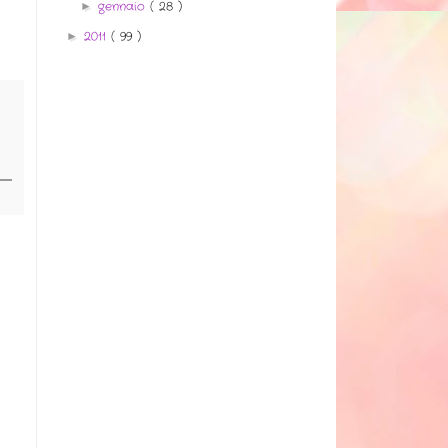
gennaio
( 28 )
►
2011
( 99 )
►