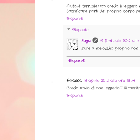
Aiuto!!è terribile...Non credo li leggerò 
Sacrificare parti del proprio corpo p
Rispondi
Risposte
Saya
19 febbraio 2012 alle 
pure a me!oddio proprio non 
Rispondi
Arianna
13 aprile 2012 alle ore 18:54
Credo ankio di non leggerlo!!! Si meritan
Rispondi