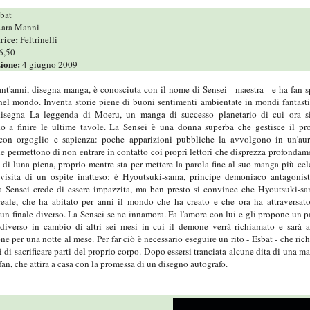
bat
ara Manni
rice:
Feltrinelli
6,50
zione:
4 giugno 2009
nt'anni, disegna manga, è conosciuta con il nome di Sensei - maestra - e ha fan s
el mondo. Inventa storie piene di buoni sentimenti ambientate in mondi fantasti
isegna La leggenda di Moeru, un manga di successo planetario di cui ora si
o a finire le ultime tavole. La Sensei è una donna superba che gestisce il pr
con orgoglio e sapienza: poche apparizioni pubbliche la avvolgono in un'aur
le permettono di non entrare in contatto coi propri lettori che disprezza profondam
di luna piena, proprio mentre sta per mettere la parola fine al suo manga più cel
 visita di un ospite inatteso: è Hyoutsuki-sama, principe demoniaco antagonis
 Sensei crede di essere impazzita, ma ben presto si convince che Hyoutsuki-s
 reale, che ha abitato per anni il mondo che ha creato e che ora ha attraversat
un finale diverso. La Sensei se ne innamora. Fa l'amore con lui e gli propone un p
 diverso in cambio di altri sei mesi in cui il demone verrà richiamato e sarà 
ne per una notte al mese. Per far ciò è necessario eseguire un rito - Esbat - che ric
i di sacrificare parti del proprio corpo. Dopo essersi tranciata alcune dita di una m
 fan, che attira a casa con la promessa di un disegno autografo.