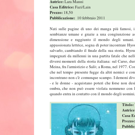
Autrice:
Lara Manni
Casa Editrice:
Fazi/Lain
Prezzo:
18,50
Pubblicazione:
10 febbraio 2011
Nati sulle pagine di uno dei manga più famosi,
sembianze umane e grazie a una congiunzione ast
dimensione e raggiunto il mondo degli umani. 
appassionata lettrice, sogna di poter incontrare Hyo
salvarlo, cambiando il finale della sua storia. Hy
impegnati da millenni in una partita fatale che nel
diversi momenti della storia italiana: sul Carso, du
Meina, fra l'armistizio e Salò; a Roma, nel 1977. Co
che nel tempo presente fugge da altri nemici e co
incontrano non c'è comunque scampo. I demoni diven
- e le donne - acquistano poteri che forse non desi
ombra, che non può essere violata nemmeno con 
quando entra in contatto con il mondo degli uomini,
Titolo:
Autrice
Casa Ed
Prezzo
Pubbli