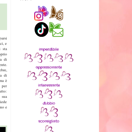
parsi
ci, e
 sta
imperdibile
oprio
a di
ente.
appassionante
ebre,
ta di
ama è
interessante
o per
atto:
a sua
hiede
dubbio
ano e
sconsigliato