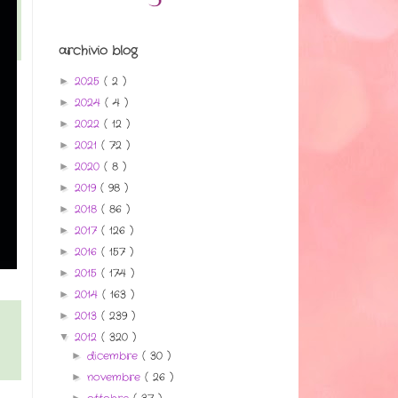
archivio blog
2025
( 2 )
►
2024
( 4 )
►
2022
( 12 )
►
2021
( 72 )
►
2020
( 8 )
►
2019
( 98 )
►
2018
( 86 )
►
2017
( 126 )
►
2016
( 157 )
►
2015
( 174 )
►
2014
( 163 )
►
2013
( 239 )
►
2012
( 320 )
▼
dicembre
( 30 )
►
novembre
( 26 )
►
►