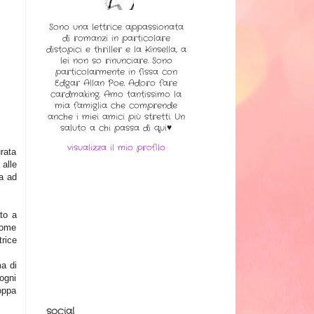
Sono una lettrice appassionata
di romanzi in particolare
distopici e thriller e la Kinsella, a
lei non so rinunciare. Sono
particolarmente in fissa con
Edgar Allan Poe. Adoro fare
cardmaking. Amo tantissimo la
mia famiglia che comprende
anche i miei amici più stretti. Un
saluto a chi passa di qui♥
visualizza il mio profilo
urata
alle
ta ad
to a
come
trice
a di
ogni
oppa
social