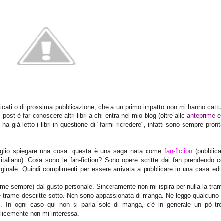
ubblicati o di prossima pubblicazione, che a un primo impatto non mi hanno catt
ost è far conoscere altri libri a chi entra nel mio blog (oltre alle
anteprime
e 
ha già letto i libri in questione di "farmi ricredere", infatti sono sempre pron
oglio spiegare una cosa: questa è una saga nata come
fan-fiction
(pubblica
n italiano). Cosa sono le fan-fiction? Sono opere scritte dai fan prendendo 
riginale. Quindi complimenti per essere arrivata a pubblicare in una casa edi
e sempre) dal gusto personale. Sinceramente non mi ispira per nulla la tram
re trame descritte sotto. Non sono appassionata di manga. Ne leggo qualcuno 
. In ogni caso qui non si parla solo di manga, c'è in generale un pò tr
licemente non mi interessa.