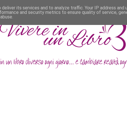
deliver its services and to analyze traffic. Your IP address and
formance and security metrics to ensure quality of service, ge
 abuse.