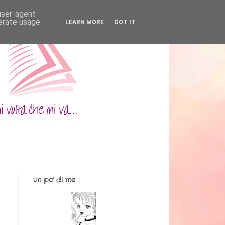
 user-agent
nerate usage
LEARN MORE
GOT IT
un po' di me