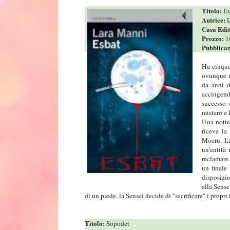
Titolo:
Es
Autrice:
L
Casa Edit
Prezzo:
1
Pubblica
Ha cinqua
ovunque n
da anni d
accingend
successo 
mistero e 
Una notte 
riceve la
Moeru. La
un'entità
reclamare 
un finale
disposizio
alla Sense
di un piede, la Sensei decide di "sacrificare" i propri
Titolo:
Sopodet