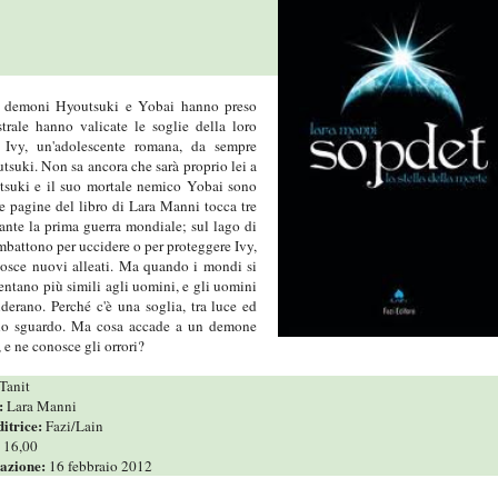
 i demoni Hyoutsuki e Yobai hanno preso
rale hanno valicate le soglie della loro
Ivy, un'adolescente romana, da sempre
utsuki. Non sa ancora che sarà proprio lei a
outsuki e il suo mortale nemico Yobai sono
le pagine del libro di Lara Manni tocca tre
rante la prima guerra mondiale; sul lago di
mbattono per uccidere o per proteggere Ivy,
nosce nuovi alleati. Ma quando i mondi si
tano più simili agli uomini, e gli uomini
derano. Perché c'è una soglia, tra luce ed
lo sguardo. Ma cosa accade a un demone
 e ne conosce gli orrori?
Tanit
:
Lara Manni
itrice:
Fazi/Lain
:
16,00
cazione:
16 febbraio 2012