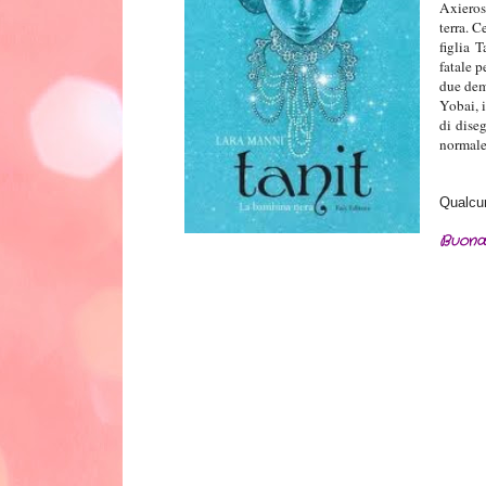
Axieros,
terra. C
figlia 
fatale 
due dem
Yobai, i
di dise
normale,
Qualcun
Buona 