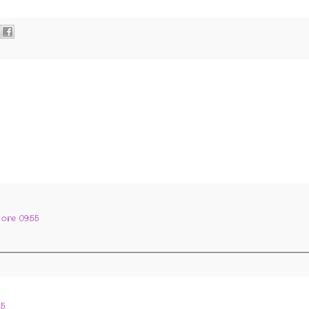
 ore 09:55
45