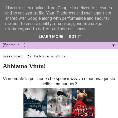
This site uses cookies from Google to deliver its services
and to analyze traffic. Your IP address and user-agent are
shared with Google along with performance and security
metrics to ensure quality of service, generate usage
statistics, and to detect and address abuse.
LEARN MORE
GOT IT
▼
mercoledì 22 febbraio 2012
Abbiamo Vinto!
Vi ricordate la petizione che sponsirazzavo e portava questo
bellissimo banner?