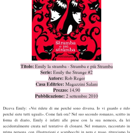
Titolo:
Emily la stramba - Stramba e più Stramba
Serie:
Emily the Strange #2
Autore:
Rob Reger
Casa Editrice:
Magazzini Salani
Prezzo:
14,90
Pubblicazione:
2 settembre 2010
Diceva Emily: «Voi ridete di me perché sono diversa. Io vi guardo e rido
perché siete tutti uguali». Come farà ora? Nel suo secondo romanzo, scritto in
forma di diario, Emily è infatti alle prese con la sua nemesis, da lei
accidentalmente
creata nel tentativo di clonarsi. Nel romanzo, raccontato in
prima persona, con illustrazioni e scarabocchi in nero e rosso, ritroviamo la