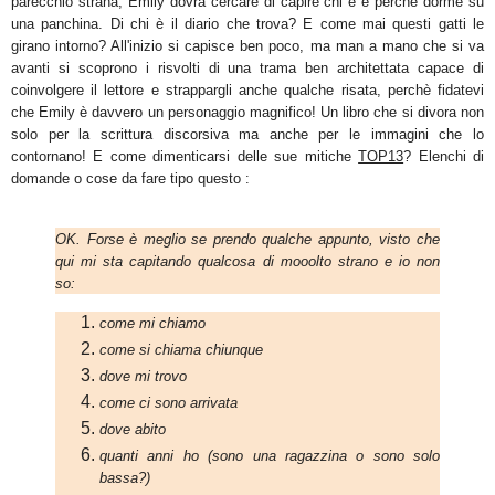
parecchio strana, Emily dovrà cercare di capire chi è e perchè dorme su
una panchina. Di chi è il diario che trova? E come mai questi gatti le
girano intorno? All'inizio si capisce ben poco, ma man a mano che si va
avanti si scoprono i risvolti di una trama ben architettata capace di
coinvolgere il lettore e strappargli anche qualche risata, perchè fidatevi
che Emily è davvero un personaggio magnifico! Un libro che si divora non
solo per la scrittura discorsiva ma anche per le immagini che lo
contornano! E come dimenticarsi delle sue mitiche
TOP13
? Elenchi di
domande o cose da fare tipo questo :
OK. Forse è meglio se prendo qualche appunto, visto che
qui mi sta capitando qualcosa di mooolto strano e io non
so:
come mi chiamo
come si chiama chiunque
dove mi trovo
come ci sono arrivata
dove abito
quanti anni ho (sono una ragazzina o sono solo
bassa?)