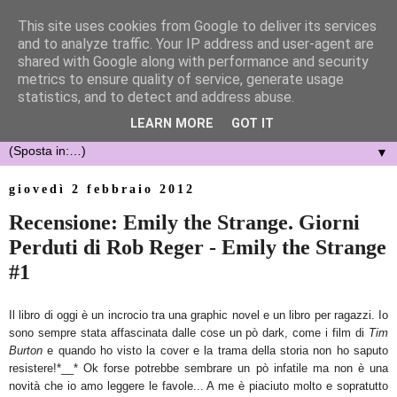
This site uses cookies from Google to deliver its services
and to analyze traffic. Your IP address and user-agent are
shared with Google along with performance and security
metrics to ensure quality of service, generate usage
statistics, and to detect and address abuse.
LEARN MORE
GOT IT
▼
giovedì 2 febbraio 2012
Recensione: Emily the Strange. Giorni
Perduti di Rob Reger - Emily the Strange
#1
Il libro di oggi è un incrocio tra una graphic novel e un libro per ragazzi. Io
sono sempre stata affascinata dalle cose un pò dark, come i film di
Tim
Burton
e quando ho visto la cover e la trama della storia non ho saputo
resistere!*__* Ok forse potrebbe sembrare un pò infatile ma non è una
novità che io amo leggere le favole... A me è piaciuto molto e sopratutto