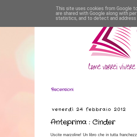
This site uses cookies from Google to 
are shared with Google along with per
statistics, and to detect and address
Recensioni
venerdì 24 febbraio 2012
Anteprima : Cinder
Uscite marzoline! Un libro che in tutta franchez