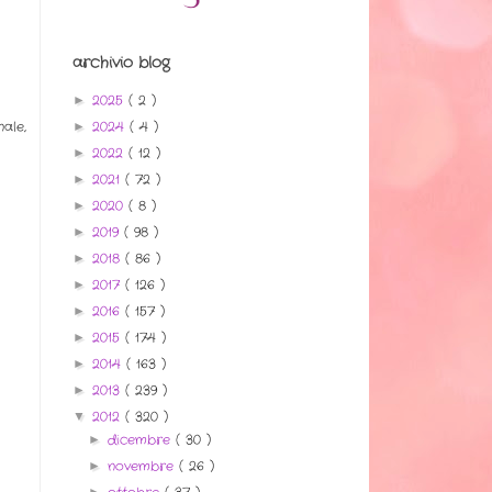
archivio blog
2025
( 2 )
►
2024
( 4 )
ale,
►
2022
( 12 )
►
2021
( 72 )
►
2020
( 8 )
►
2019
( 98 )
►
2018
( 86 )
►
2017
( 126 )
►
2016
( 157 )
►
2015
( 174 )
►
2014
( 163 )
►
2013
( 239 )
►
2012
( 320 )
▼
dicembre
( 30 )
►
novembre
( 26 )
►
►