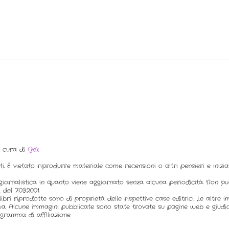
a cura di
Gek
ti. È vietato riprodurre materiale come recensioni o altri pensieri e inizi
iornalistica in quanto viene aggiornato senza alcuna periodicità. Non p
del 7.03.2001.
ibri riprodotte sono di proprietà delle rispettive case editrici. Le altre 
a. Alcune immagini pubblicate sono state trovate su pagine web e giudic
gramma di affiliazione