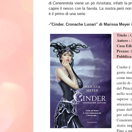
di
Cenerentola
viene un pò rivisitata; infatti la 
capire il nesso con la favola. La nostra però non
è il primo di una serie.
-"Cinder. Cronache Lun
ari" di Marissa Meyer
i
Titolo :
C
Autore :
Casa Edi
Prezzo:
1
Pubblica
Cinder è 
gente ris
come mec
cerchi di
del Princ
nello sco
sapesse 
attenzion
piani del
per salva
Cenerento
storia im
Fino a un