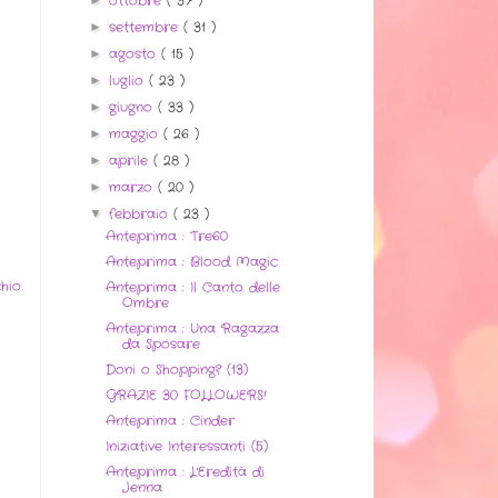
ottobre
( 37 )
settembre
( 31 )
►
agosto
( 15 )
►
luglio
( 23 )
►
giugno
( 33 )
►
maggio
( 26 )
►
aprile
( 28 )
►
marzo
( 20 )
►
febbraio
( 23 )
▼
Anteprima : Tre60
Anteprima : Blood Magic
hio
Anteprima : Il Canto delle
Ombre
Anteprima : Una Ragazza
da Sposare
Doni o Shopping? (13)
GRAZIE 30 FOLLOWERS!
Anteprima : Cinder
Iniziative Interessanti (5)
Anteprima : L'Eredità di
Jenna