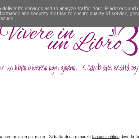
deliver its services and to analyze traffic. Your IP address and
formance and security metrics to ensure quality of service, ge
 abuse.
za non mi ispira poi molto.. Si tratta di un romanzo
fantascientifico
dove la fa