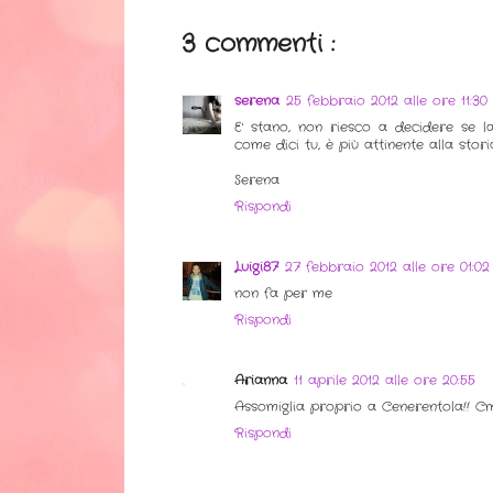
3 commenti :
serena
25 febbraio 2012 alle ore 11:30
E' stano, non riesco a decidere se la
come dici tu, è più attinente alla storia
Serena
Rispondi
Luigi87
27 febbraio 2012 alle ore 01:02
non fa per me
Rispondi
Arianna
11 aprile 2012 alle ore 20:55
Assomiglia proprio a Cenerentola!! Cmq 
Rispondi