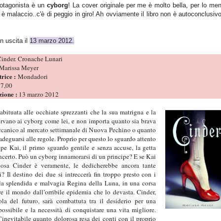
protagonista è un
cyborg
! La cover originale per me è molto bella, per lo me
 è malaccio..c'è di peggio in giro! Ah ovviamente il libro non è autoconclusi
n uscita il
13 marzo 2012.
inder. Cronache Lunari
Marissa Meyer
trice :
Mondadori
7,00
zione :
13 marzo 2012
abituata alle occhiate sprezzanti che la sua matrigna e la
ervano ai cyborg come lei, e non importa quanto sia brava
canico al mercato settimanale di Nuova Pechino o quanto
 adeguarsi alle regole. Proprio per questo lo sguardo attento
ipe Kai, il primo sguardo gentile e senza accuse, la getta
ncerto. Può un cyborg innamorarsi di un principe? E se Kai
cosa Cinder è veramente, le dedicherebbe ancora tante
i? Il destino dei due si intreccerà fin troppo presto con i
la splendida e malvagia Regina della Luna, in una corsa
re il mondo dall’orribile epidemia che lo devasta. Cinder,
la del futuro, sarà combattuta tra il desiderio per una
possibile e la necessità di conquistare una vita migliore.
’inevitabile quanto dolorosa resa dei conti con il proprio