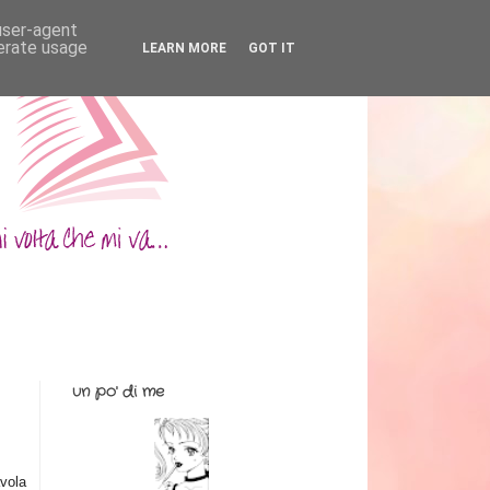
 user-agent
nerate usage
LEARN MORE
GOT IT
un po' di me
vola