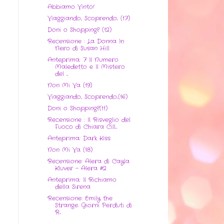
Abbiamo Vinto!
Viaggiando, Scoprendo.. (17)
Doni o Shopping? (12)
Recensione : La Donna In
Nero di Susan Hill
Anteprima: 7 Il Numero
Maledetto e Il Mistero
del ...
Non Mi Va (19)
Viaggiando, Scoprendo..(16)
Doni o Shopping?(11)
Recensione : Il Risveglio del
Fuoco di Chiara Cill...
Anteprima: Dark Kiss
Non Mi Va (18)
Recensione: Alera di Cayla
Kluver - Alera #2
Anteprima: Il Richiamo
della Sirena
Recensione: Emily the
Strange. Giorni Perduti di
R...