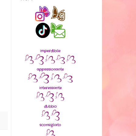
imperdibile
appassionante
interessante
dubbio
sconsigliato