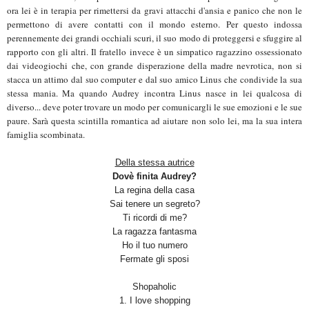
ora lei è in terapia per rimettersi da gravi attacchi d'ansia e panico che non le
permettono di avere contatti con il mondo esterno. Per questo indossa
perennemente dei grandi occhiali scuri, il suo modo di proteggersi e sfuggire al
rapporto con gli altri. Il fratello invece è un simpatico ragazzino ossessionato
dai videogiochi che, con grande disperazione della madre nevrotica, non si
stacca un attimo dal suo computer e dal suo amico Linus che condivide la sua
stessa mania. Ma quando Audrey incontra Linus nasce in lei qualcosa di
diverso... deve poter trovare un modo per comunicargli le sue emozioni e le sue
paure. Sarà questa scintilla romantica ad aiutare non solo lei, ma la sua intera
famiglia scombinata.
Della stessa autrice
Dovè finita Audrey?
La regina della casa
Sai tenere un segreto?
Ti ricordi di me?
La ragazza fantasma
Ho il tuo numero
Fermate gli sposi
Shopaholic
1. I love shopping