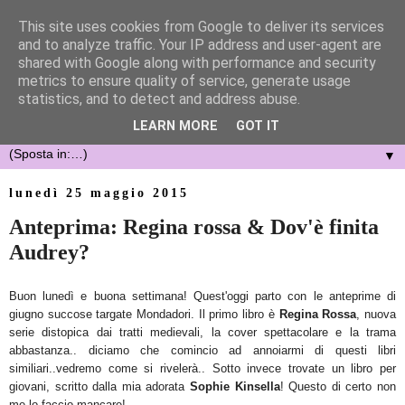
This site uses cookies from Google to deliver its services
and to analyze traffic. Your IP address and user-agent are
shared with Google along with performance and security
metrics to ensure quality of service, generate usage
statistics, and to detect and address abuse.
LEARN MORE
GOT IT
▼
lunedì 25 maggio 2015
Anteprima: Regina rossa & Dov'è finita
Audrey?
Buon lunedì e buona settimana! Quest'oggi parto con le anteprime di
giugno succose targate Mondadori. Il primo libro è
Regina Rossa
, nuova
serie distopica dai tratti medievali, la cover spettacolare e la trama
abbastanza.. diciamo che comincio ad annoiarmi di questi libri
similiari..vedremo come si rivelerà.. Sotto invece trovate un libro per
giovani, scritto dalla mia adorata
Sophie Kinsella
! Questo di certo non
me lo faccio mancare!